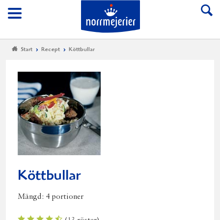
Till Norrmejerier start
Meny
Start
Recept
Köttbullar
Köttbullar
Mängd:
4 portioner