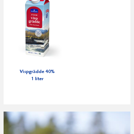
Vispgrädde 40%
1 liter