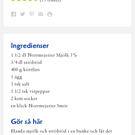
(
13
röster)
Dela
Dela
Dela
Dela
Skriv
på
på
på
via
ut
Facebook
Twitter
Pinterest
e-
post
Ingredienser
1 1/2 dl Norrmejerier Mjölk 3%
3/4 dl ströbröd
400 g köttfärs
1 ägg
1 tsk salt
1 1/2 tsk vitpeppar
2 krm socker
en klick Norrmejerier Smör
Gör så här
Blanda mjölk och ströbröd i en bunke och låt det