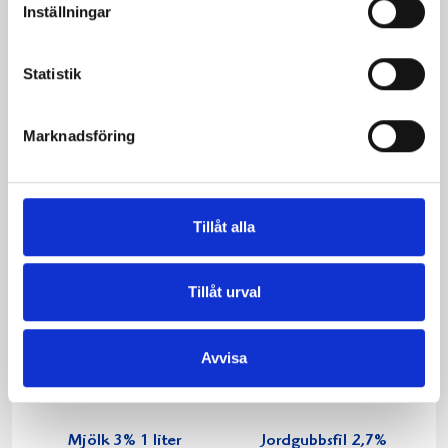
Inställningar
Mjölken Eko 3%
Mellanmjölk
Statistik
KRAV 1 liter
1,5% laktosfri 3dl
Marknadsföring
Tillåt alla
Tillåt urval
Avvisa
Mjölk 3% 1 liter
Jordgubbsfil 2,7%