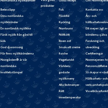
Våra goda
Norrländska mjölkbönder
Goda recept
Om Norrmejerie
produkter
Betessläpp
Fisk
Kontakta oss
Dina norrländska
Fläskfilé
Års- och
mjölkbönder
Kyckling
hållbarhetsredov
En norrländsk mjölkko
Norrloumi
Ett mejeri ägt av
Färsk mjölk från gård till
Nötkött
bönderna själva
kök
Riven ost
Forskning och
God djuromsorg
Smaksatt creme
utveckling
Här finns mjölkbönderna
fraiche
Certifieringar
Norrgården® är vår
Vegetariskt
Norrmejeriers hi
norrländska
Världens
Pensionsstiftelse
kvalitetsstämpel
godaste
Så skapar vi vär
mjölkmeny
Hållbarhets- och
Alla festmenyer
verksamhetspoli
Rätt
Visselblåsarfunk
innertemperatur