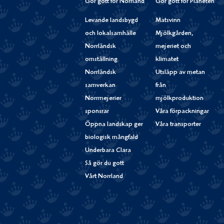
Gör gott för Norrland
Gör gott för Planeten
Levande landsbygd
Matsvinn
och lokalsamhälle
Mjölkgården,
Norrländsk
mejeriet och
omställning
klimatet
Norrländsk
Utsläpp av metan
samverkan
från
Norrmejerier
mjölkproduktion
sponsrar
Våra förpackningar
Öppna landskap ger
Våra transporter
biologisk mångfald
Underbara Clara
Så gör du gott
Vårt Norrland