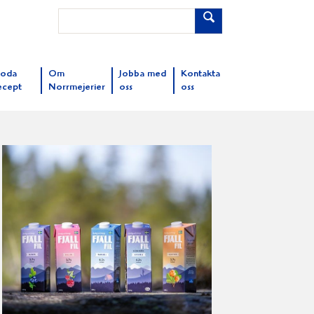
oda
Om
Jobba med
Kontakta
ecept
Norrmejerier
oss
oss