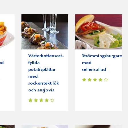
Västerbottensost-
Strömmingsburgare
ed
fyllda
med
potatisplättar
sellerisallad
med
sockerstekt lök
och ansjovis