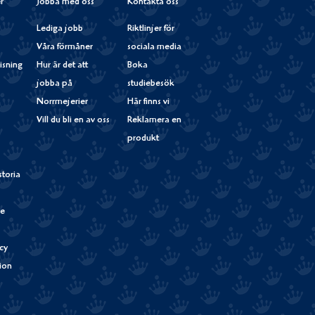
r
Jobba med oss
Kontakta oss
Lediga jobb
Riktlinjer för
Våra förmåner
sociala media
isning
Hur är det att
Boka
jobba på
studiebesök
Norrmejerier
Här finns vi
Vill du bli en av oss
Reklamera en
produkt
storia
de
cy
tion