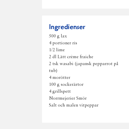
Ingredienser
500 g lax
4 portioner ris
1/2 lime
2 dl Lätt crème fraiche
2 tsk wasabi (japansk pepparrot på
tub)
4 morötter
100 g sockerärtor
4 grillspett
Norrmejerier Smör
Salt och malen vitpeppar