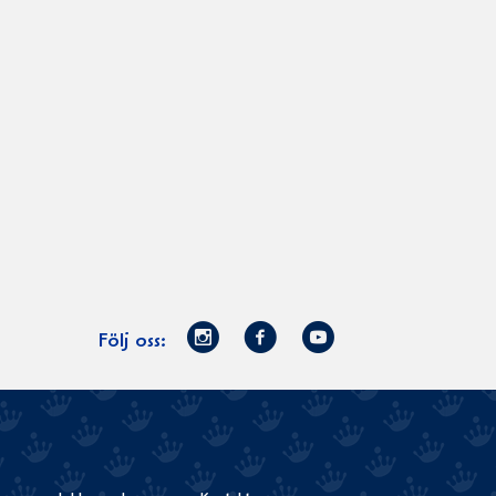
Norrmejerier
Facebook
Youtube
Följ oss:
på
Instagram