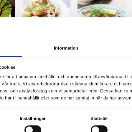
Smörstekt
Röding med
sås
abborre med
kantarellsås
Information
ansjovis- och
räksås
cookies
e för att anpassa innehållet och annonserna till användarna, tillh
vår trafik. Vi vidarebefordrar även sådana identifierare och anna
nnons- och analysföretag som vi samarbetar med. Dessa kan i sin
har tillhandahållit eller som de har samlat in när du har använt 
Inställningar
Statistik