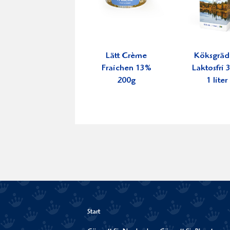
Lätt Crème
Köksgrä
Fraichen 13%
Laktosfri
200g
1 liter
Start