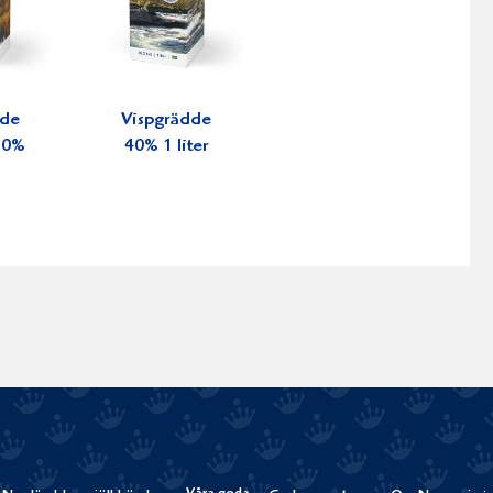
dde
Vispgrädde
 30%
40% 1 liter