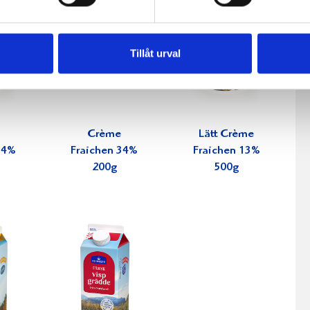
Tillåt urval
Crème
Lätt Crème
34%
Fraichen 34%
Fraichen 13%
200g
500g