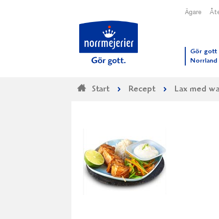
Ägare
Åte
Till N
Gör gott 
Norrland
Start
Recept
Lax med was