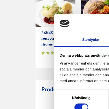
Präst® och
Halstrad lax
senapsmarinerad
med murkel
Samtycke
strömming
Denna webbplats använder 
Vi använder enhetsidentifierar
sociala medier och analysera 
till de sociala medier och a
med annan information som du 
Produkter i receptet:
Samtyckesval
Nödvändig