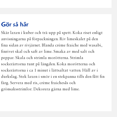
på
på
på
via
ut
Facebook
Twitter
Pinterest
e-
post
Gör så här
Skär laxen i kuber och trä upp på spett. Koka riset enligt
anvisningarna på förpackningen. Riv limeskalet på den
fina sidan av rivjärnet. Blanda crème fraiche med wasabi,
finrivet skal och saft av lime. Smaka av med salt och
peppar. Skala och strimla morötterna. Strimla
sockerärtorna tunt på längden. Koka morötterna och
sockerärtorna i ca 1 minut i lättsaltat vatten. Häll av i
durkslag. Stek laxen i smör i en stekpanna tills den fått fin
färg. Servera med ris, crème fraichesås och
grönsaksstrimlor. Dekorera gärna med lime.