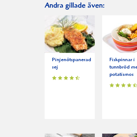
Andra gillade även:
Pinjenötspanerad
Fiskpinnar i
sej
tunnbröd m
potatismos