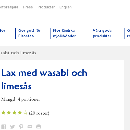
rförsäljare
Press
Produkter
English
orrmejerier startsida
för
Gör gott för
Norrländska
Våra goda
G
Planeten
mjölkbönder
produkter
r
abi och limesås
Lax med wasabi och
limesås
Mängd:
4 portioner
(
20
röster)
Dela
Dela
Dela
Dela
Skriv