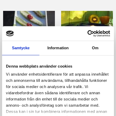
Samtycke
Information
Om
Jalapeño med
Mockaparfait med
Västerbotten och
frukt
Denna webbplats använder cookies
lingon
Vi använder enhetsidentifierare för att anpassa innehållet
och annonserna till användarna, tillhandahålla funktioner
för sociala medier och analysera vår trafik. Vi
vidarebefordrar även sådana identifierare och annan
information från din enhet till de sociala medier och
annons- och analysföretag som vi samarbetar med.
Produkter i receptet:
Dessa kan i sin tur kombinera informationen med annan