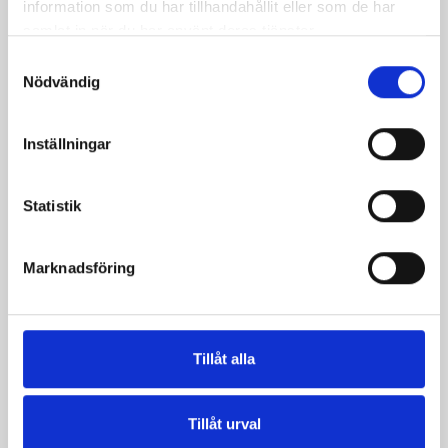
information som du har tillhandahållit eller som de har
samlat in när du har använt deras tjänster.
Samtyckesval
Nödvändig
Inställningar
Statistik
Marknadsföring
Mellanmjölk
Jordgubbsfil 2,7%
1,5% laktosfri 3dl
1000g
Tillåt alla
Tillåt urval