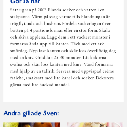
Gör så här
Sätt ugnen på 200º. Blanda socker och vatten i en
stekpanna. Värm på svag värme tills blandningen är
trögflytande och ljusbrun. Fördela sockerlagen över
botten på 4 portionsformar eller en stor form. Skala
och skiva äpplena. Lägg dem i ett vackert mönster i
formarna ända upp till kanten. Täck med ett ark
smördeg. Nyp fast kanten och skär loss överflödig deg
med en kniv. Grädda i 25-30 minuter. Låt kakorna
svalna och skär loss kanten med kniv. Vänd formarna
med hjälp av en tallrik. Servera med uppvispad crème
fraiche, smaksatt med lite kanel och socker. Dekorera
gärna med lite hackad mandel.
Andra gillade även: