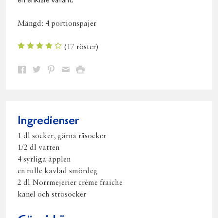
en enklare variant.
Mängd:
4 portionspajer
(
17
röster)
Dela
Dela
Dela
Dela
Skriv
på
på
på
via
ut
Facebook
Twitter
Pinterest
e-
post
Ingredienser
1 dl socker, gärna råsocker
1/2 dl vatten
4 syrliga äpplen
en rulle kavlad smördeg
2 dl Norrmejerier crème fraiche
kanel och strösocker