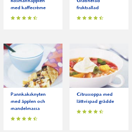
Rosmarinäpplen
Gratinerad
med kaffecrème
fruktsallad
Pannkaksknyten
Citrussoppa med
med äpplen och
lättvispad grädde
mandelmassa