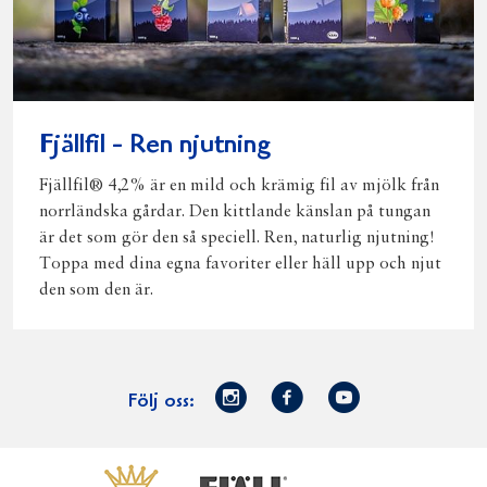
Fjällfil - Ren njutning
Fjällfil® 4,2% är en mild och krämig fil av mjölk från
norrländska gårdar. Den kittlande känslan på tungan
är det som gör den så speciell. Ren, naturlig njutning!
Toppa med dina egna favoriter eller häll upp och njut
den som den är.
Norrmejerier
Facebook
Youtube
Följ oss:
på
Instagram
Västerbottensost
Fjällfil
Verum