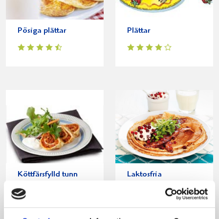
Pösiga plättar
Plättar
Köttfärsfylld tunn
Laktosfria
ugnspannkaka
pannkakor