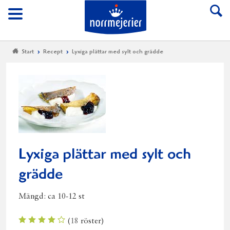
Till Norrmejerier start
Meny
Start
Recept
Lyxiga plättar med sylt och grädde
Lyxiga plättar med sylt och
grädde
Mängd:
ca 10-12 st
(
18
röster)