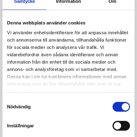
Samtycke
Information
Om
Denna webbplats använder cookies
Produkter i receptet:
Vi använder enhetsidentifierare för att anpassa innehållet
och annonserna till användarna, tillhandahålla funktioner
för sociala medier och analysera vår trafik. Vi
vidarebefordrar även sådana identifierare och annan
information från din enhet till de sociala medier och
annons- och analysföretag som vi samarbetar med.
Dessa kan i sin tur kombinera informationen med annan
information som du har tillhandahållit eller som de har
samlat in när du har använt deras tjänster.
Samtyckesval
Nödvändig
Mellanmjölk
Jordgubbsfil 2,7%
Inställningar
1,5% laktosfri 3dl
1000g