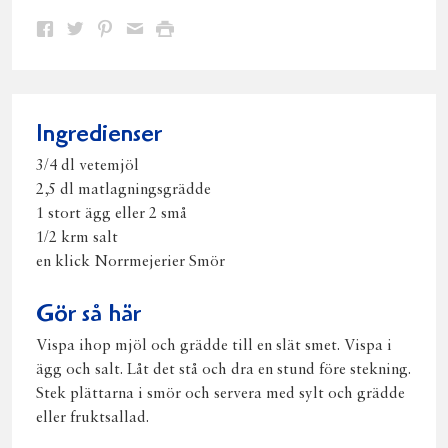
Dela
Dela
Dela
Dela
Skriv
på
på
på
via
ut
Facebook
Twitter
Pinterest
e-
post
Ingredienser
3/4 dl vetemjöl
2,5 dl matlagningsgrädde
1 stort ägg eller 2 små
1/2 krm salt
en klick Norrmejerier Smör
Gör så här
Vispa ihop mjöl och grädde till en slät smet. Vispa i
ägg och salt. Låt det stå och dra en stund före stekning.
Stek plättarna i smör och servera med sylt och grädde
eller fruktsallad.