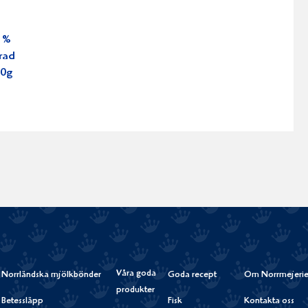
1%
rad
00g
Våra goda
Norrländska mjölkbönder
Goda recept
Om Norrmejerie
produkter
Betessläpp
Fisk
Kontakta oss