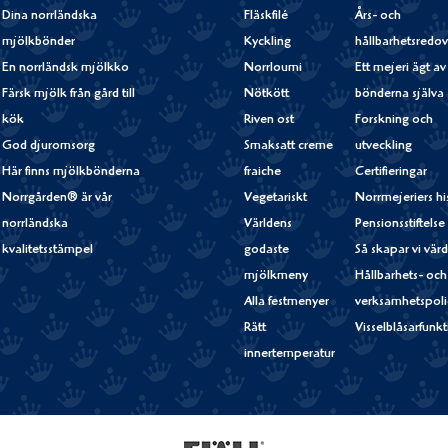
Dina norrländska
Fläskfilé
Års- och
mjölkbönder
Kyckling
hållbarhetsredov
En norrländsk mjölkko
Norrloumi
Ett mejeri ägt av
Färsk mjölk från gård till
Nötkött
bönderna själva
kök
Riven ost
Forskning och
God djuromsorg
Smaksatt creme
utveckling
Här finns mjölkbönderna
fraiche
Certifieringar
Norrgården® är vår
Vegetariskt
Norrmejeriers hi
norrländska
Världens
Pensionsstiftelse
kvalitetsstämpel
godaste
Så skapar vi vär
mjölkmeny
Hållbarhets- och
Alla festmenyer
verksamhetspoli
Rätt
Visselblåsarfunk
innertemperatur
Fjällfil