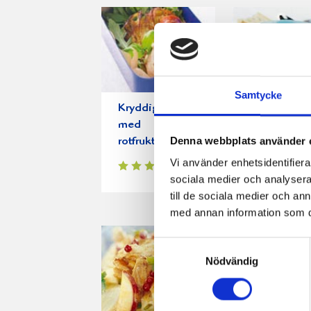
Samtycke
Kryddig korv
Primörsopp
med
med ost
Denna webbplats använder 
rotfruktsrösti
Vi använder enhetsidentifierar
sociala medier och analysera 
till de sociala medier och a
med annan information som du 
Samtyckesval
Nödvändig