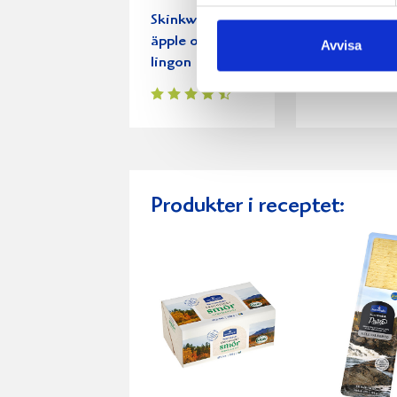
Skinkwok med
Rotfruktsop
äpple och
med äppelt
Avvisa
lingon
Produkter i receptet: