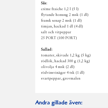
Sås:
crème fraiche 1,2 l (5 l)
flytande honung 2 msk (1 dl)
fransk senap 2 msk (1 dl)
timjan, hackad 1 dl (4 dl)
salt och vitpeppar
25 PORT (100 PORT)
Sallad:
tomater, skivade 1,2 kg (5 kg)
rödlök, hackad 300 g (1,2 kg)
olivolja 4 msk (2 dl)
rödvinsvinäger 4 tsk (1 dl)
svartpeppar, grovmalen
Andra gillade även: