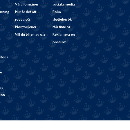
Våra förmåner
sociala media
isning
Hur är det att
Boka
jobba på
studiebesök
Norrmejerier
Här finns vi
Vill du bli en av oss
Reklamera en
produkt
storia
de
cy
tion
Verum