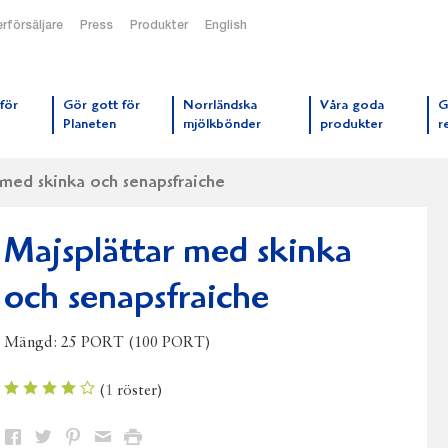
rförsäljare
Press
Produkter
English
orrmejerier startsida
för
Gör gott för
Norrländska
Våra goda
G
Planeten
mjölkbönder
produkter
r
 med skinka och senapsfraiche
Majsplättar med skinka
och senapsfraiche
Mängd:
25 PORT (100 PORT)
(
1
röster)
Dela
Dela
Dela
Dela
Skriv