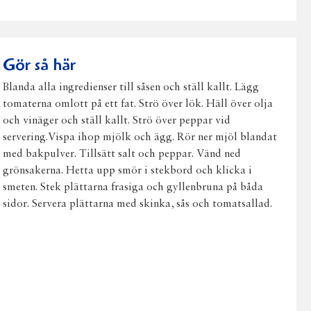
på
på
på
via
ut
Facebook
Twitter
Pinterest
e-
post
Gör så här
Blanda alla ingredienser till såsen och ställ kallt. Lägg
tomaterna omlott på ett fat. Strö över lök. Häll över olja
och vinäger och ställ kallt. Strö över peppar vid
servering.Vispa ihop mjölk och ägg. Rör ner mjöl blandat
med bakpulver. Tillsätt salt och peppar. Vänd ned
grönsakerna. Hetta upp smör i stekbord och klicka i
smeten. Stek plättarna frasiga och gyllenbruna på båda
sidor. Servera plättarna med skinka, sås och tomatsallad.