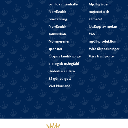
och lokalsamhälle
Mjölkgården,
Norrländsk
mejeriet och
omställning
klimatet
Norrländsk
Utsläpp av metan
samverkan
från
Norrmejerier
mjölkproduktion
sponsrar
Våra förpackningar
Öppna landskap ger
Våra transporter
biologisk mångfald
Underbara Clara
Så gör du gott
Vårt Norrland
Västerbottensost