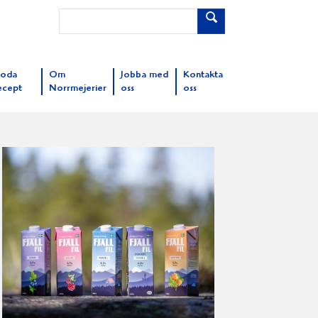
oda
Om
Jobba med
Kontakta
ecept
Norrmejerier
oss
oss