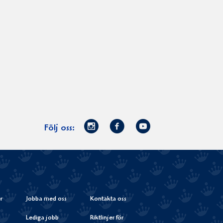
Norrmejerier
Facebook
Youtube
Följ oss:
på
Instagram
r
Jobba med oss
Kontakta oss
Lediga jobb
Riktlinjer för