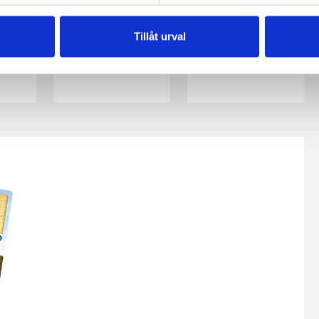
pa
Gräddstuvad
Köttbullar
opp
kål i lövbiff
Tillåt urval