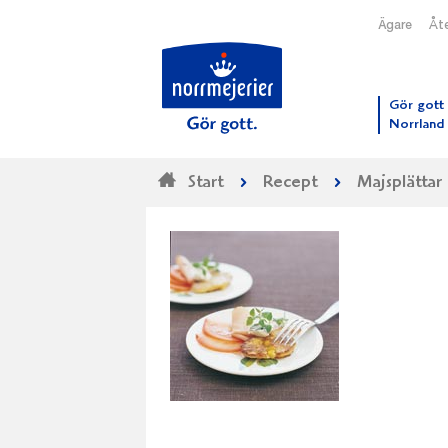
Ägare
Åte
Till N
Gör gott 
Norrland
Start
Recept
Majsplättar