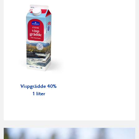
Vispgrädde 40%
1 liter