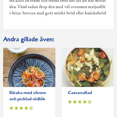
stå kallt en stund och stelna efter det att du har mixat
den. Vänd sedan ihop den med väl avrunnen matjesfilé
i bitar. Servera med gott mörkt bröd eller knäckebröd.
Andra gillade även:
Råraka med sikrom
Caesarsallad
och picklad rödlök