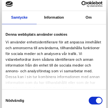
Böcklingsallad med
Kalasfisk
Samtycke
Information
Om
haricots verts
Denna webbplats använder cookies
Vi använder enhetsidentifierare för att anpassa innehållet
och annonserna till användarna, tillhandahålla funktioner
för sociala medier och analysera vår trafik. Vi
Produkter i receptet:
vidarebefordrar även sådana identifierare och annan
information från din enhet till de sociala medier och
annons- och analysföretag som vi samarbetar med.
Dessa kan i sin tur kombinera informationen med annan
information som du har tillhandahållit eller som de har
samlat in när du har använt deras tjänster.
Samtyckesval
Nödvändig