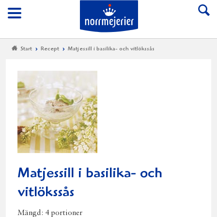
Till Norrmejerier start
Meny
Start
Recept
Matjessill i basilika- och vitlökssås
Matjessill i basilika- och
vitlökssås
Mängd:
4 portioner