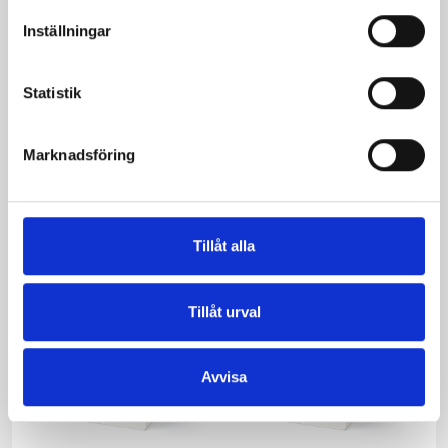
Inställningar
Statistik
Mellanmjölk
Jordgubbsfil 2,7%
1,5% laktosfri 3dl
1000g
Marknadsföring
Tillåt alla
Tillåt urval
Avvisa