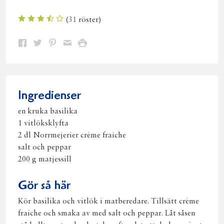
(
31
röster)
Dela
Dela
Dela
Dela
Skriv
på
på
på
via
ut
Facebook
Twitter
Pinterest
e-
post
Ingredienser
en kruka basilika
1 vitlöksklyfta
2 dl Norrmejerier crème fraiche
salt och peppar
200 g matjessill
Gör så här
Kör basilika och vitlök i matberedare. Tillsätt crème
fraiche och smaka av med salt och peppar. Låt såsen