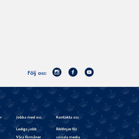
Norrmejerier
Facebook
Youtube
Följ oss:
på
Instagram
r
Jobba med oss
Kontakta oss
Lediga jobb
Riktlinjer för
Våra förmåner
sociala media