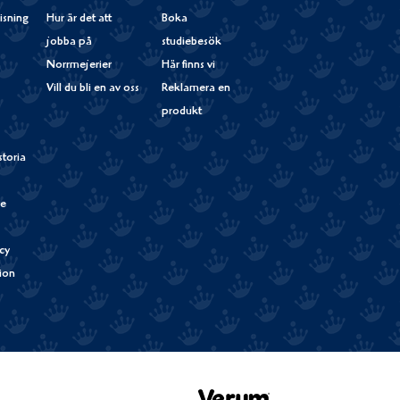
isning
Hur är det att
Boka
jobba på
studiebesök
Norrmejerier
Här finns vi
Vill du bli en av oss
Reklamera en
produkt
storia
de
cy
tion
Verum