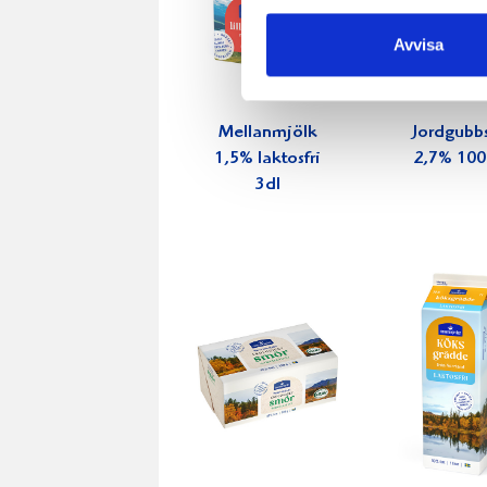
Avvisa
Mellanmjölk
Jordgubbs
1,5% laktosfri
2,7% 100
3dl