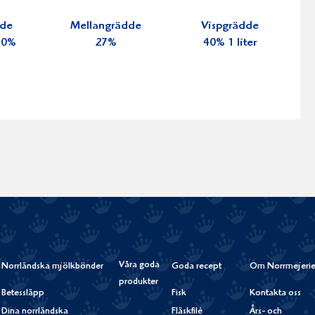
dde
Mellangrädde
Vispgrädde
 30%
27%
40% 1 liter
Våra goda
Norrländska mjölkbönder
Goda recept
Om Norrmejerie
produkter
Betessläpp
Fisk
Kontakta oss
Dina norrländska
Fläskfilé
Års- och