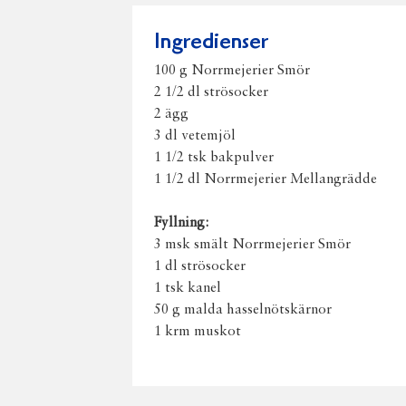
Ingredienser
100 g Norrmejerier Smör
2 1/2 dl strösocker
2 ägg
3 dl vetemjöl
1 1/2 tsk bakpulver
1 1/2 dl Norrmejerier Mellangrädde
Fyllning:
3 msk smält Norrmejerier Smör
1 dl strösocker
1 tsk kanel
50 g malda hasselnötskärnor
1 krm muskot