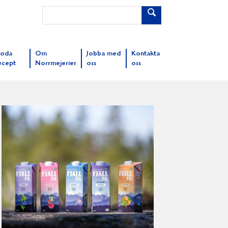
oda
Om
Jobba med
Kontakta
ecept
Norrmejerier
oss
oss