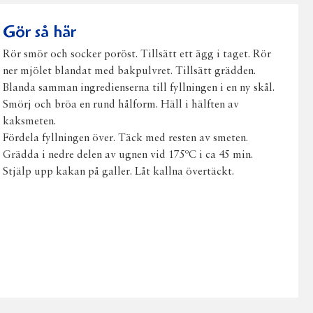
post
Gör så här
Rör smör och socker poröst. Tillsätt ett ägg i taget. Rör
ner mjölet blandat med bakpulvret. Tillsätt grädden.
Blanda samman ingredienserna till fyllningen i en ny skål.
Smörj och bröa en rund hålform. Häll i hälften av
kaksmeten.
Fördela fyllningen över. Täck med resten av smeten.
Grädda i nedre delen av ugnen vid 175ºC i ca 45 min.
Stjälp upp kakan på galler. Låt kallna övertäckt.