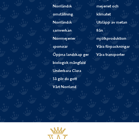
Norrländsk
mejeriet och
omställning
klimatet
Norrländsk
Utsläpp av metan
samverkan
från
Norrmejerier
mjölkproduktion
sponsrar
Våra förpackningar
Öppna landskap ger
Våra transporter
biologisk mångfald
Underbara Clara
Så gör du gott
Vårt Norrland
Västerbottensost