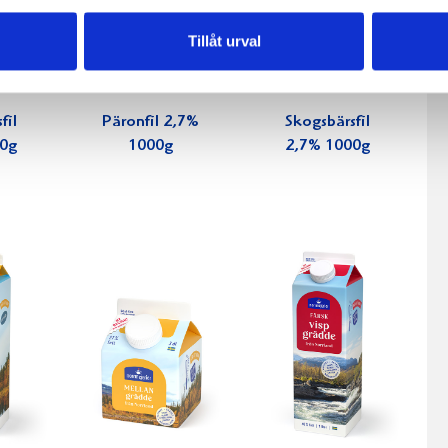
Tillåt urval
fil
Päronfil 2,7%
Skogsbärsfil
0g
1000g
2,7% 1000g