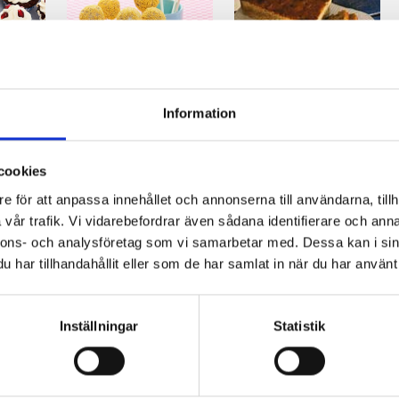
cakes
Cake pops med
Saftig nöt- och
pepparkaka
kryddkaka
Information
och vit choklad
cookies
e för att anpassa innehållet och annonserna till användarna, tillh
vår trafik. Vi vidarebefordrar även sådana identifierare och anna
nnons- och analysföretag som vi samarbetar med. Dessa kan i sin
har tillhandahållit eller som de har samlat in när du har använt 
Inställningar
Statistik