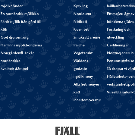
mjölkbönder
Kyckling
hållbarhetsredov
En norrländsk mjölkko
Norrloumi
Ett mejeri ägt av
Färsk mjölk från gård till
Nötkött
bönderna själva
kök
Riven ost
Forskning och
God djuromsorg
Smaksatt creme
utveckling
Här finns mjölkbönderna
fraiche
Certifieringar
Norrgården® är vår
Vegetariskt
Norrmejeriers hi
norrländska
Världens
Pensionsstiftelse
kvalitetsstämpel
godaste
Så skapar vi vär
mjölkmeny
Hållbarhets- och
Alla festmenyer
verksamhetspoli
Rätt
Visselblåsarfunk
innertemperatur
Fjällfil