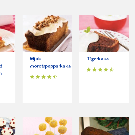
Mjuk
Tigerkaka
d
morotspepparkaka
h