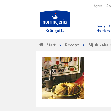
Ägare
Åte
Till N
Gör gott 
Norrland
Start
Recept
Mjuk kaka m