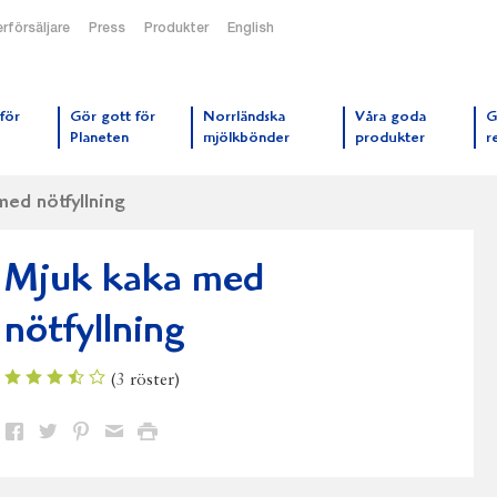
rförsäljare
Press
Produkter
English
orrmejerier startsida
för
Gör gott för
Norrländska
Våra goda
G
Planeten
mjölkbönder
produkter
r
ed nötfyllning
Mjuk kaka med
nötfyllning
(
3
röster)
Dela
Dela
Dela
Dela
Skriv
på
på
på
via
ut
Facebook
Twitter
Pinterest
e-