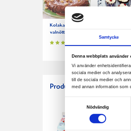
Kolakaka med
Chokladcup
valnötter
Samtycke
Denna webbplats använder 
Vi använder enhetsidentifierar
sociala medier och analysera 
till de sociala medier och a
Produkter i receptet:
med annan information som du 
Samtyckesval
Nödvändig