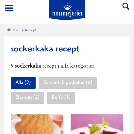
Till Norrmejerier start
Meny
Start
Recept
sockerkaka recept
9
sockerkaka
recept i alla kategorier.
Alla (9)
Bakverk & godsaker (6)
Efterrätt (2)
Buffé (1)