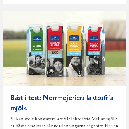
på
på
på
via
ut
Facebook
Twitter
Pinterest
e-
post
Bäst i test: Norrmejeriers laktosfria
mjölk
Vi kan stolt konstatera att vår laktosfria Mellanmjölk
är bäst i smaktest när norrlänningarna sagt sitt. Fler än