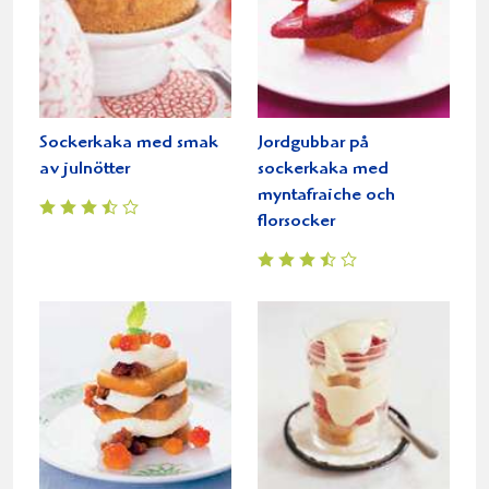
Sockerkaka med smak
Jordgubbar på
av julnötter
sockerkaka med
myntafraiche och
florsocker