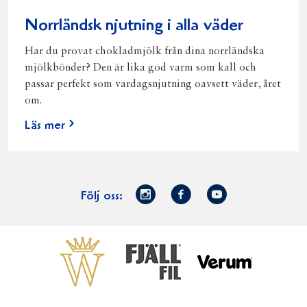
Norrländsk njutning i alla väder
Har du provat chokladmjölk från dina norrländska
mjölkbönder? Den är lika god varm som kall och
passar perfekt som vardagsnjutning oavsett väder, året
om.
Läs mer
Norrmejerier
Facebook
Youtube
Följ oss:
på
Instagram
Västerbottensost
Fjällfil
Verum
Start
Gör gott för
Gör gott för
Norrländska
Våra
Goda 
Norrland
Planeten
mjölkbönder
goda
Fisk