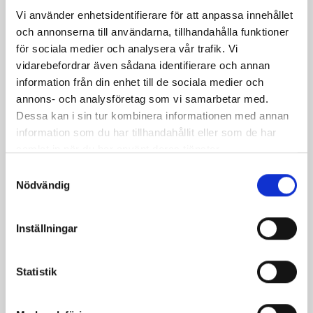
banan och choklad
Vi använder enhetsidentifierare för att anpassa innehållet
och annonserna till användarna, tillhandahålla funktioner
för sociala medier och analysera vår trafik. Vi
vidarebefordrar även sådana identifierare och annan
Relaterade recept:
information från din enhet till de sociala medier och
kak
socker
sockerkaka br
annons- och analysföretag som vi samarbetar med.
kaka
Dessa kan i sin tur kombinera informationen med annan
sockerkaka fil
sockerkaka bär
sockerkaka smör
information som du har tillhandahållit eller som de har
tigersockerkaka
banan sockerkaka
samlat in när du har använt deras tjänster.
hallon sockerkaka
sockerkaka frukt
Samtyckesval
sockerkaka citron
chokladsockerkaka
Nödvändig
sockerkaka med bär
choklad sockerkaka
fluffig sockerkaka
sockerkaka apelsin
Inställningar
sockerkaka med fil
sockerkaka med smör
Statistik
sockerkaka vaniljss
sockerkaka vaniljsås
sockerkaka med banan