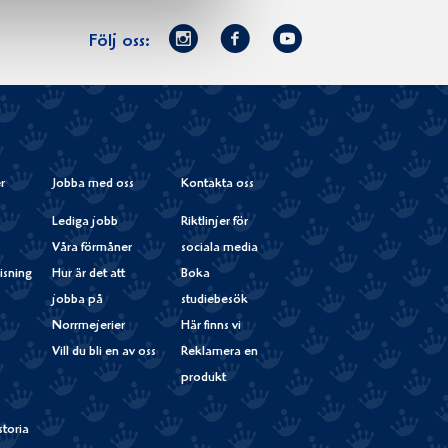
Norrmejerier
Facebook
Youtube
Följ oss:
på
Instagram
r
Jobba med oss
Kontakta oss
Lediga jobb
Riktlinjer för
Våra förmåner
sociala media
isning
Hur är det att
Boka
jobba på
studiebesök
Norrmejerier
Här finns vi
Vill du bli en av oss
Reklamera en
produkt
storia