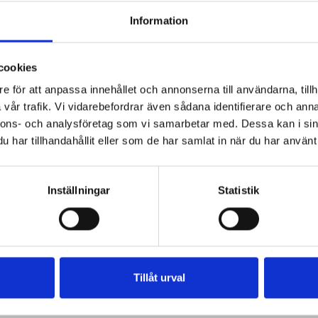
Information
cookies
rell
kantar
kant
paj trattkantareller
e för att anpassa innehållet och annonserna till användarna, tillh
renskav trattkantareller
vår trafik. Vi vidarebefordrar även sådana identifierare och anna
reller
kassler trattkantareller
nnons- och analysföretag som vi samarbetar med. Dessa kan i sin
pasta med trattkantareller
med trattkantareller
har tillhandahållit eller som de har samlat in när du har använt 
a trattkantareller
renskav med trattkantareller
a trattkantareller och lingon
Inställningar
Statistik
kantareller
viltgryta med trattkantareller och lingon
ler
Tillåt urval