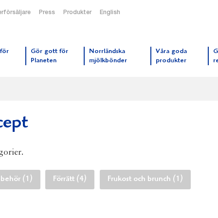
rförsäljare
Press
Produkter
English
orrmejerier startsida
för
Gör gott för
Norrländska
Våra goda
G
Planeten
mjölkbönder
produkter
r
cept
gorier.
lbehör (1)
Förrätt (4)
Frukost och brunch (1)