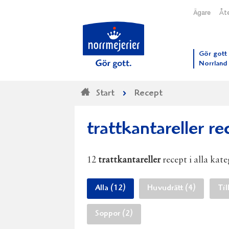
Ägare
Åte
Till N
Gör gott 
Norrland
Start
Recept
trattkantareller re
12
trattkantareller
recept i alla kate
Alla (12)
Huvudrätt (4)
Til
Soppor (2)