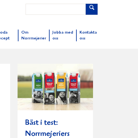
oda
Om
Jobba med
Kontakta
ecept
Norrmejerier
oss
oss
Bäst i test:
Norrmejeriers