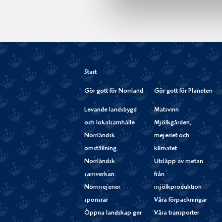
Start
Gör gott för Norrland
Gör gott för Planeten
Levande landsbygd
Matsvinn
och lokalsamhälle
Mjölkgården,
Norrländsk
mejeriet och
omställning
klimatet
Norrländsk
Utsläpp av metan
samverkan
från
Norrmejerier
mjölkproduktion
sponsrar
Våra förpackningar
Öppna landskap ger
Våra transporter