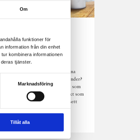
Om
Norrländsk
andahålla funktioner för
njutning i alla
n information från din enhet
väder
 tur kombinera informationen
deras tjänster.
Har du provat
chokladmjölk från dina
norrländska mjölkbönder?
Marknadsföring
Den är lika god varm som
kall och passar perfekt som
vardagsnjutning oavsett
väder, året om.
Läs mer
Tillåt alla