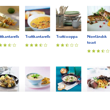
ttkantarellsmör
Trattkantarellsoppa
Trattissoppa
Norrländsk
toast
etarisk
Trattkantarellsoppa
Kantarellsoppa
Fin filé med
ta
med
svampsås oc
smördegstrianglar
rotsaksrösti