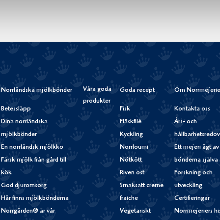
Våra goda
Norrländska mjölkbönder
Goda recept
Om Norrmejerie
produkter
Betessläpp
Fisk
Kontakta oss
Dina norrländska
Fläskfilé
Års- och
mjölkbönder
Kyckling
hållbarhetsredov
En norrländsk mjölkko
Norrloumi
Ett mejeri ägt av
Färsk mjölk från gård till
Nötkött
bönderna själva
kök
Riven ost
Forskning och
God djuromsorg
Smaksatt creme
utveckling
Här finns mjölkbönderna
fraiche
Certifieringar
Norrgården® är vår
Vegetariskt
Norrmejeriers hi