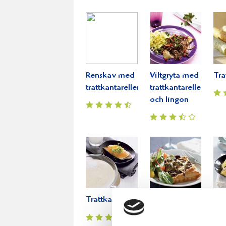
Renskav med
Viltgryta med
Tra
trattkantareller
trattkantareller
och lingon
Trattkantarellsoppa
Smördegsflarn
Veg
med svamp
pas