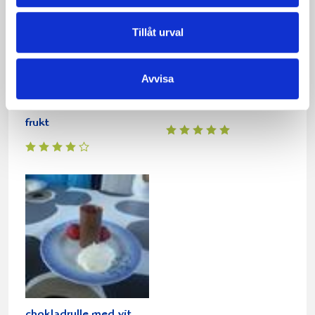
Tillåt urval
Avvisa
Julmuffins med torkad
Turkiska valnötshallon
frukt
chokladrulle med vit