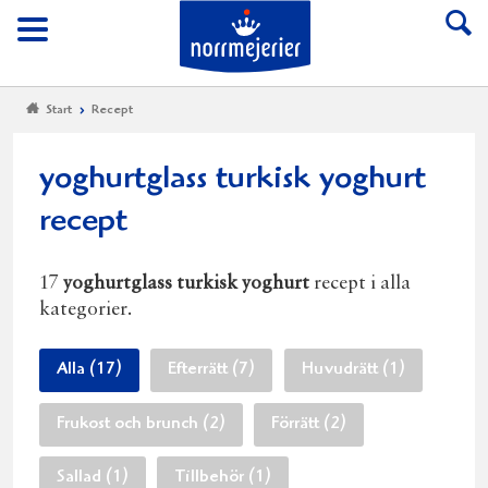
Till Norrmejerier start
Meny
Start
Recept
yoghurtglass turkisk yoghurt
recept
17
yoghurtglass turkisk yoghurt
recept i alla
kategorier.
Alla (17)
Efterrätt (7)
Huvudrätt (1)
Frukost och brunch (2)
Förrätt (2)
Sallad (1)
Tillbehör (1)