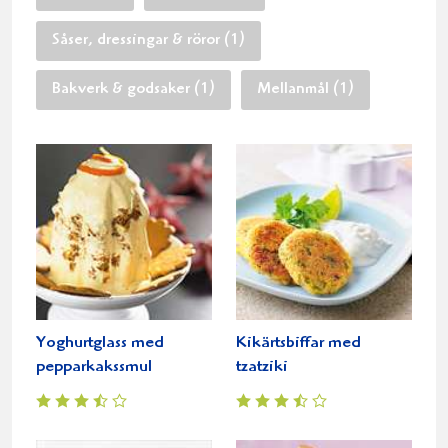
Såser, dressingar & röror (1)
Bakverk & godsaker (1)
Mellanmål (1)
Yoghurtglass med
Kikärtsbiffar med
pepparkakssmul
tzatziki