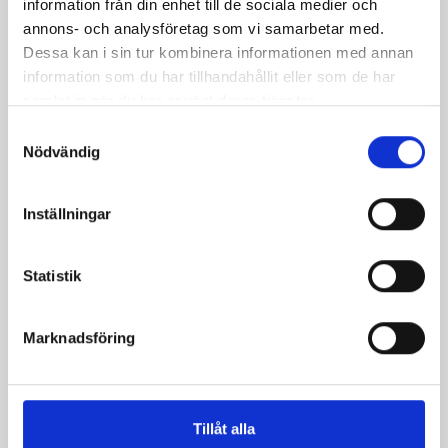
information från din enhet till de sociala medier och
annons- och analysföretag som vi samarbetar med.
Gräslökscheesecake
Honungsbakad frukt
Dessa kan i sin tur kombinera informationen med annan
med valnötter
information som du har tillhandahållit eller som de har
samlat in när du har använt deras tjänster.
Samtyckesval
Nödvändig
Inställningar
Statistik
Rödbetsröra
Jordgubbskaos
Marknadsföring
Tillåt alla