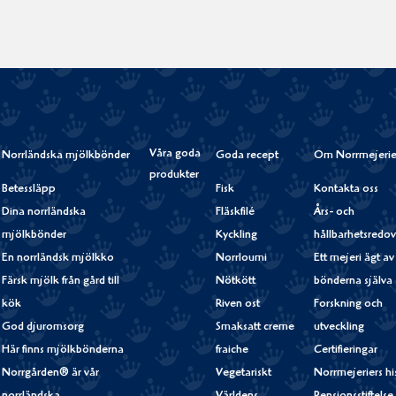
Våra goda
Norrländska mjölkbönder
Goda recept
Om Norrmejerie
produkter
Betessläpp
Fisk
Kontakta oss
Dina norrländska
Fläskfilé
Års- och
mjölkbönder
Kyckling
hållbarhetsredov
En norrländsk mjölkko
Norrloumi
Ett mejeri ägt av
Färsk mjölk från gård till
Nötkött
bönderna själva
kök
Riven ost
Forskning och
God djuromsorg
Smaksatt creme
utveckling
Här finns mjölkbönderna
fraiche
Certifieringar
Norrgården® är vår
Vegetariskt
Norrmejeriers hi