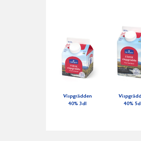
Vispgrädden
Vispgräd
40% 3dl
40% 5d