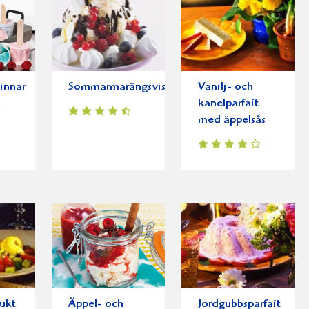
innar
Sommarmarängsviss
Vanilj- och
kanelparfait
med äppelsås
ukt
Äppel- och
Jordgubbsparfait