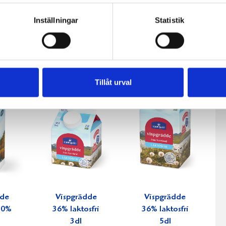
fil
Päronfil 2,7%
Skogsbärsfil
Inställningar
Statistik
0g
1000g
2,7% 1000g
Tillåt urval
dde
Vispgrädde
Vispgrädde
 30%
36% laktosfri
36% laktosfri
3dl
5dl