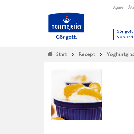
Ägare
Åte
Till N
Gör gott 
Norrland
Start
Recept
Yoghurtglas