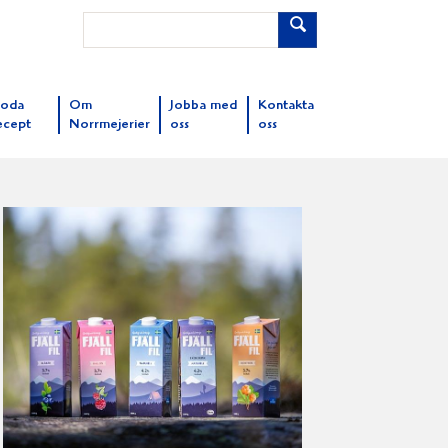
oda
Om
Jobba med
Kontakta
ecept
Norrmejerier
oss
oss