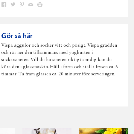
Dela
Dela
Dela
Dela
Skriv
på
på
på
via
ut
Facebook
Twitter
Pinterest
e-
post
Gör så här
Vispa äggulor och socker vitt och pösigt. Vispa grädden
och rör ner den tillsammans med yoghurten i
sockersmeten. Vill du ha smeten riktigt smidig kan du
köra den i glassmaskin. Häll i form och ställ i frysen ca. 6
timmar. Ta fram glassen ca. 20 minuter före serveringen.