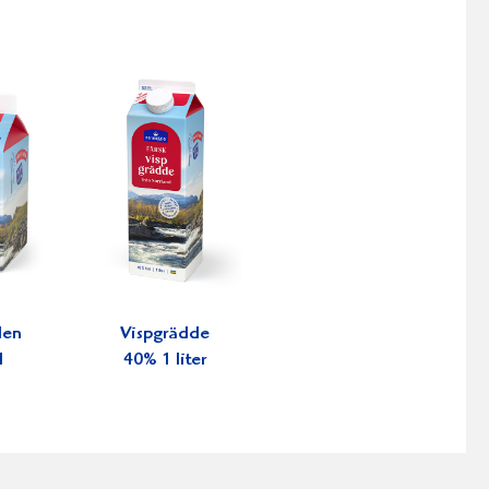
den
Vispgrädde
l
40% 1 liter