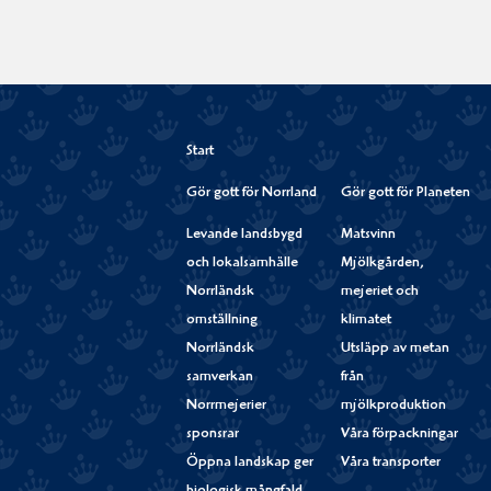
Start
Gör gott för Norrland
Gör gott för Planeten
Levande landsbygd
Matsvinn
och lokalsamhälle
Mjölkgården,
Norrländsk
mejeriet och
omställning
klimatet
Norrländsk
Utsläpp av metan
samverkan
från
Norrmejerier
mjölkproduktion
sponsrar
Våra förpackningar
Öppna landskap ger
Våra transporter