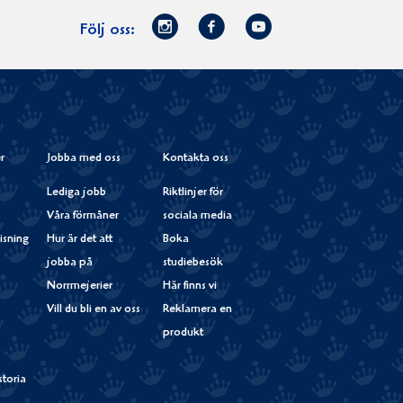
Norrmejerier
Facebook
Youtube
Följ oss:
på
Instagram
r
Jobba med oss
Kontakta oss
Lediga jobb
Riktlinjer för
Våra förmåner
sociala media
isning
Hur är det att
Boka
jobba på
studiebesök
Norrmejerier
Här finns vi
Vill du bli en av oss
Reklamera en
produkt
storia