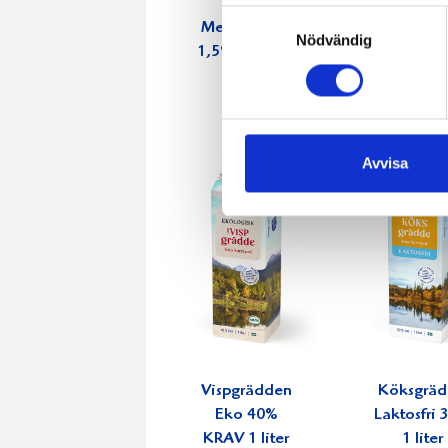
Samtyckesval
Mellanmjölk
Jordgubbs
Nödvändig
1,5% laktosfri
2,7% 100
3dl
Avvisa
Vispgrädden
Köksgrä
Eko 40%
Laktosfri
KRAV 1 liter
1 liter