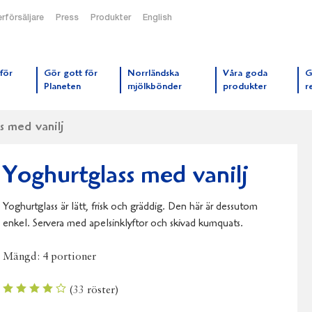
rförsäljare
Press
Produkter
English
orrmejerier startsida
för
Gör gott för
Norrländska
Våra goda
G
Planeten
mjölkbönder
produkter
r
s med vanilj
Yoghurtglass med vanilj
Yoghurtglass är lätt, frisk och gräddig. Den här är dessutom
enkel. Servera med apelsinklyftor och skivad kumquats.
Mängd:
4 portioner
(
33
röster)