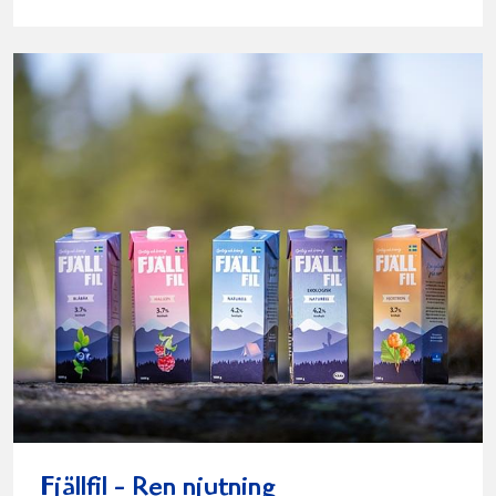
Fjällfil - Ren njutning