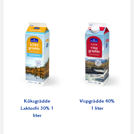
Köksgrädde
Vispgrädde 40%
Laktosfri 30% 1
1 liter
liter