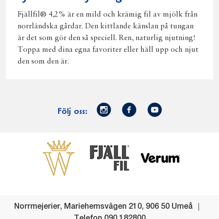
Fjällfil® 4,2% är en mild och krämig fil av mjölk från
norrländska gårdar. Den kittlande känslan på tungan
är det som gör den så speciell. Ren, naturlig njutning!
Toppa med dina egna favoriter eller häll upp och njut
den som den är.
Norrmejerier
Facebook
Youtube
Följ oss:
på
Instagram
Västerbottensost
Fjällfil
Verum
Start
Gör gott för
Gör gott för
Norrländska
Våra
Goda 
Norrland
Planeten
mjölkbönder
goda
Fisk
produkter
Levande
Matsvinn
Betessläpp
Fläskf
Norrmejerier
,
Mariehemsvägen 210
,
906 50
Umeå
landsbygd
Mjölkgården,
Dina
Kyckl
Telefon
090 182800