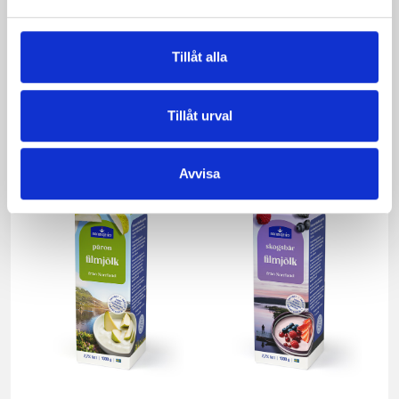
Tillåt alla
Mellanmjölk
Jordgubbsfil 2,7%
1,5% laktosfri 3dl
1000g
Tillåt urval
Avvisa