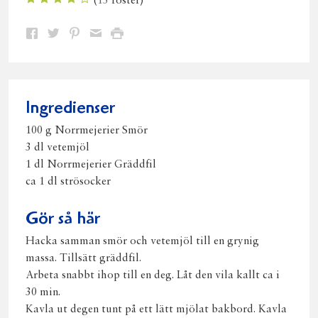
(
13
röster)
Dela
Dela
Dela
Dela
Skriv
på
på
på
via
ut
Facebook
Twitter
Pinterest
e-
post
Ingredienser
100 g Norrmejerier Smör
3 dl vetemjöl
1 dl Norrmejerier Gräddfil
ca 1 dl strösocker
Gör så här
Hacka samman smör och vetemjöl till en grynig
massa. Tillsätt gräddfil.
Arbeta snabbt ihop till en deg. Låt den vila kallt ca i
30 min.
Kavla ut degen tunt på ett lätt mjölat bakbord. Kavla