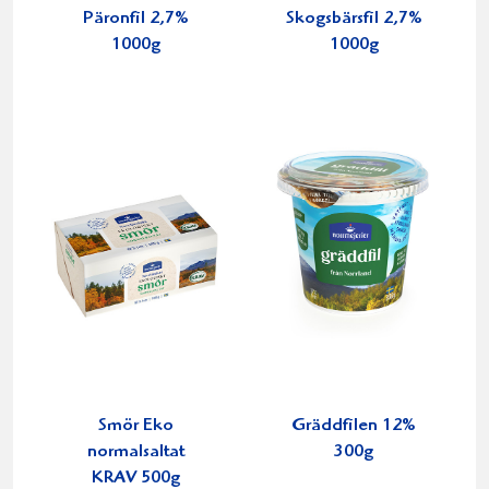
Päronfil 2,7%
Skogsbärsfil 2,7%
1000g
1000g
Smör Eko
Gräddfilen 12%
normalsaltat
300g
KRAV 500g