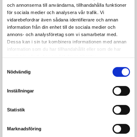
och annonserna till användarna, tillhandahålla funktioner
för sociala medier och analysera vår trafik. Vi
Ingefärspepparkakor
Nötkakor med
vidarebefordrar även sådana identifierare och annan
nejlika
information från din enhet till de sociala medier och
annons- och analysföretag som vi samarbetar med.
Dessa kan i sin tur kombinera informationen med annan
information som du har tillhandahållit eller som de har
samlat in när du har använt deras tjänster.
Samtyckesval
Produkter i receptet:
Nödvändig
Inställningar
Statistik
Marknadsföring