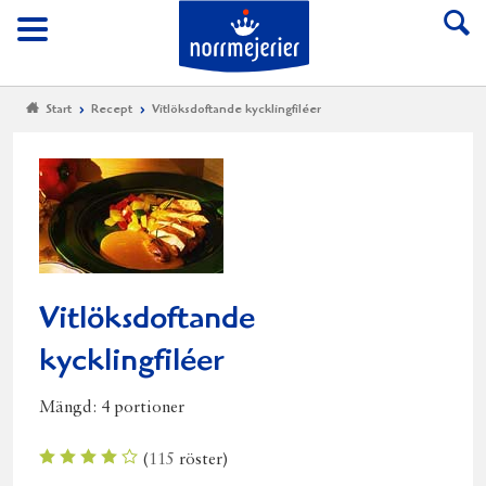
Till Norrmejerier start
Meny
Start
Recept
Vitlöksdoftande kycklingfiléer
Vitlöksdoftande
kycklingfiléer
Mängd:
4 portioner
(
115
röster)