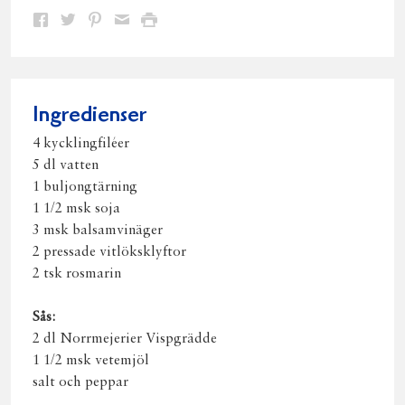
Dela
Dela
Dela
Dela
Skriv
på
på
på
via
ut
Facebook
Twitter
Pinterest
e-
post
Ingredienser
4 kycklingfiléer
5 dl vatten
1 buljongtärning
1 1/2 msk soja
3 msk balsamvinäger
2 pressade vitlöksklyftor
2 tsk rosmarin
Sås:
2 dl Norrmejerier Vispgrädde
1 1/2 msk vetemjöl
salt och peppar