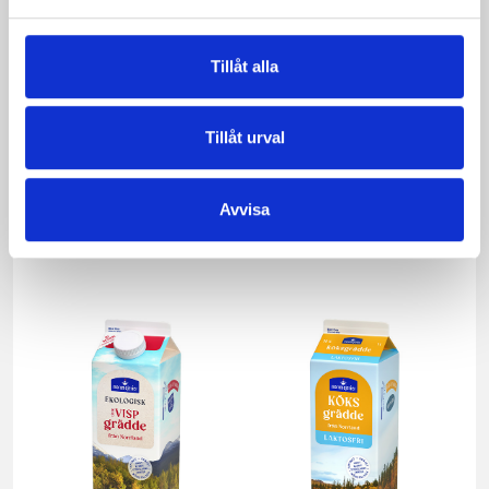
Tillåt alla
Tillåt urval
Päronfil 2,7%
Skogsbärsfil 2,7%
Avvisa
1000g
1000g