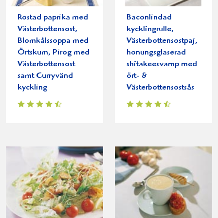
Rostad paprika med
Baconlindad
Västerbottensost,
kycklingrulle,
Blomkålssoppa med
Västerbottensostpaj,
Örtskum, Pirog med
honungsglaserad
Västerbottensost
shitakeesvamp med
samt Curryvänd
ört- &
kyckling
Västerbottensostsås