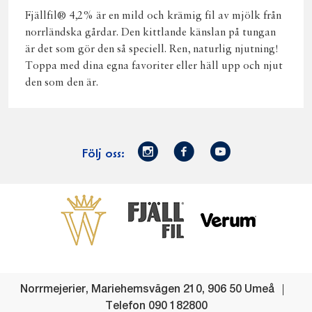
Fjällfil® 4,2% är en mild och krämig fil av mjölk från
norrländska gårdar. Den kittlande känslan på tungan
är det som gör den så speciell. Ren, naturlig njutning!
Toppa med dina egna favoriter eller häll upp och njut
den som den är.
Norrmejerier
Facebook
Youtube
Följ oss:
på
Instagram
Västerbottensost
Fjällfil
Verum
Start
Gör gott för
Gör gott för
Norrländska
Våra
Goda 
Norrland
Planeten
mjölkbönder
goda
Fisk
produkter
Levande
Matsvinn
Betessläpp
Fläskf
Norrmejerier
,
Mariehemsvägen 210
,
906 50
Umeå
landsbygd
Mjölkgården,
Dina
Kyckl
Telefon
090 182800