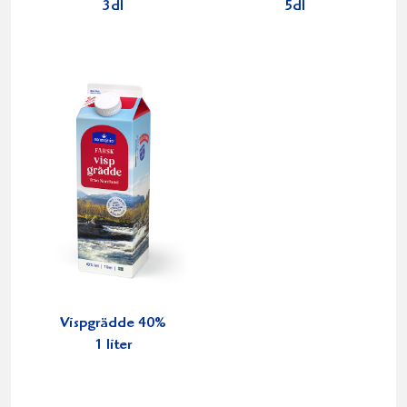
3dl
5dl
Vispgrädde 40%
1 liter