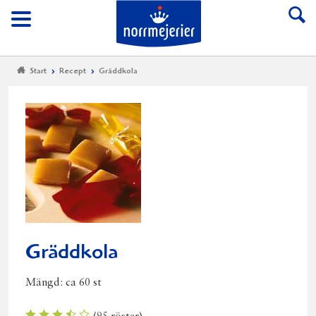
Till Norrmejerier start
Meny
Start
Recept
Gräddkola
Gräddkola
Mängd:
ca 60 st