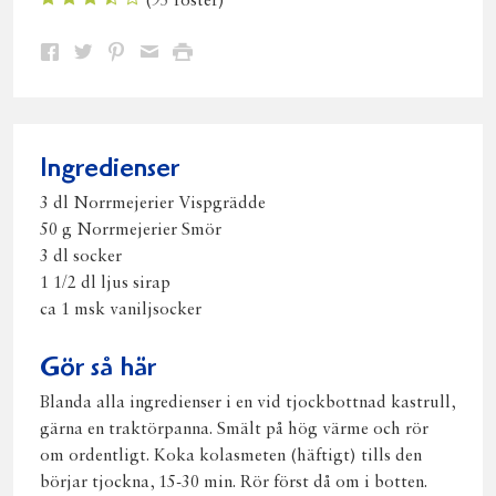
(
95
röster)
Dela
Dela
Dela
Dela
Skriv
på
på
på
via
ut
Facebook
Twitter
Pinterest
e-
post
Ingredienser
3 dl Norrmejerier Vispgrädde
50 g Norrmejerier Smör
3 dl socker
1 1/2 dl ljus sirap
ca 1 msk vaniljsocker
Gör så här
Blanda alla ingredienser i en vid tjockbottnad kastrull,
gärna en traktörpanna. Smält på hög värme och rör
om ordentligt. Koka kolasmeten (häftigt) tills den
börjar tjockna, 15-30 min. Rör först då om i botten.