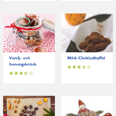
Vanilj- och
Mörk Chokladtryffel
honungsknäck