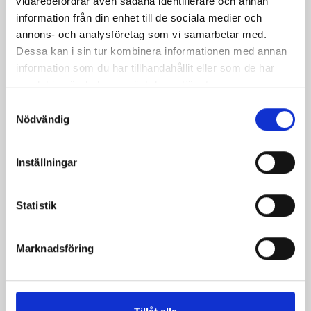
vidarebefordrar även sådana identifierare och annan
information från din enhet till de sociala medier och
annons- och analysföretag som vi samarbetar med.
Dessa kan i sin tur kombinera informationen med annan
information som du har tillhandahållit eller som de har
Mellanmjölk
Jordgubbsfil 2,7%
samlat in när du har använt deras tjänster.
1,5% laktosfri 3dl
1000g
Samtyckesval
Nödvändig
Inställningar
Statistik
Marknadsföring