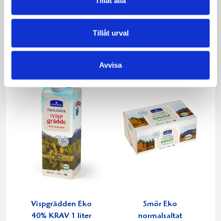
Tillåt alla
Päronfil 2,7%
Skogsbärsfil 2,7%
1000g
1000g
Tillåt urval
Avvisa
Vispgrädden Eko
Smör Eko
40% KRAV 1 liter
normalsaltat