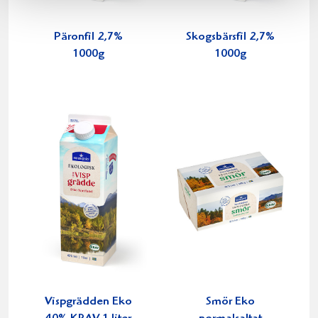
Päronfil 2,7%
Skogsbärsfil 2,7%
1000g
1000g
Vispgrädden Eko
Smör Eko