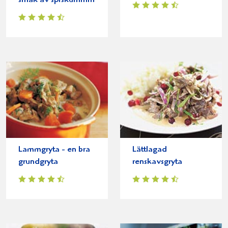
smak av spiskummin
Lammgryta - en bra
Lättlagad
grundgryta
renskavsgryta