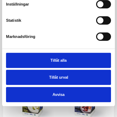
Inställningar
Statistik
Mellanmjölk
Jordgubbsfil 2,7%
Marknadsföring
1,5% laktosfri 3dl
1000g
Tillåt alla
Tillåt urval
Avvisa