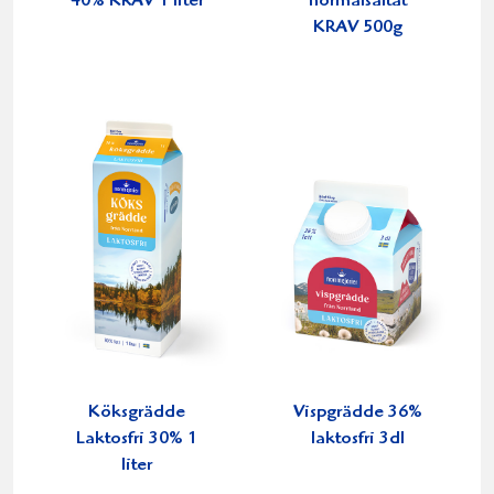
40% KRAV 1 liter
normalsaltat
KRAV 500g
Köksgrädde
Vispgrädde 36%
Laktosfri 30% 1
laktosfri 3dl
liter