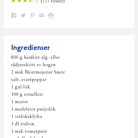
(
133
röster)
Dela
Dela
Dela
Dela
Skriv
på
på
på
via
ut
Facebook
Twitter
Pinterest
e-
post
Ingredienser
800 g benfritt älg- eller
rådjurskött av bogen
2 msk Norrmejerier Smör
salt, svartpeppar
1 gul lök
100 g rotselleri
1 morot
1 medelstor purjolök
1 vitlöksklyfta
3 dl rödvin
1 msk tomatpuré