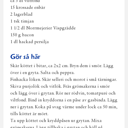
ca 3 dl viltfond
15 krossade enbär
2 lagerblad
1 tsk timjan
1 1/2 dl Norrmejerier Vispgrädde
150 g bacon
1 dl hackad persilja
Gör så här
Skär köttet i bitar, ca 2x2 cm. Bryn dem i smör. Lägg
över i en gryta. Salta och peppra.
Finhacka löken. Skär selleri och morot i små tärningar.
Skiva purjolök och vitlök. Fräs grönsakerna i smör
och lägg över i grytan. Rör ner rödvin, tomatpuré och
viltfond. Bind in kryddorna i en påse av gasbinda. Lägg
ner i grytan. Koka på svag värme under lock ca 50 min,
tills köttet är mört.
Ta upp köttet och kryddpåsen ur grytan. Mixa
grönsakerna. Lägg tillbaka i grytan och häll på