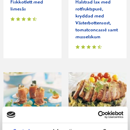
Fiskkotlett med
Halstrad lax med
limesås
rotfruktspuré,
kryddad med
Västerbottensost,
tomatconcassé samt
musselskum
Parmaskinka med
Revbensspjäll med
ugnsbakad zucchini
gräddkokt savoykål