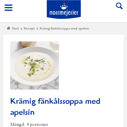
Till Norrmejerier start
Meny
Start
Recept
Krämig fänkålssoppa med apelsin
Krämig fänkålssoppa med
apelsin
Mängd:
4 portioner