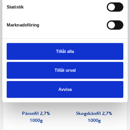
Mellanmjölk
Jordgubbsfil 2,7%
Statistik
1,5% laktosfri 3dl
1000g
Marknadsföring
Tillåt alla
Tillåt urval
Avvisa
Päronfil 2,7%
Skogsbärsfil 2,7%
1000g
1000g