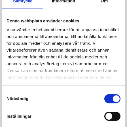
Samtycke
Information
Om
Denna webbplats använder cookies
Vi använder enhetsidentifierare för att anpassa innehållet
och annonserna till användarna, tillhandahålla funktioner
för sociala medier och analysera vår trafik. Vi
Produkter i receptet:
vidarebefordrar även sådana identifierare och annan
information från din enhet till de sociala medier och
annons- och analysföretag som vi samarbetar med.
Dessa kan i sin tur kombinera informationen med annan
information som du har tillhandahållit eller som de har
samlat in när du har använt deras tjänster.
Samtyckesval
Nödvändig
Inställningar