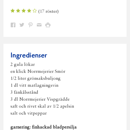
(
17
röster)
Dela
Dela
Dela
Dela
Skriv
på
på
på
via
ut
Facebook
Twitter
Pinterest
e-
post
Ingredienser
2 gula lökar
en klick Norrmejerier Smör
1/2 liter grönsaksbuljong
1 dl vitt matlagningsvin
3 fänkålsstånd
3 dl Norrmejerier Vispgrädde
saft och rivet skal av 1/2 apelsin
salt och vitpeppar
garnering: finhackad bladpersilja