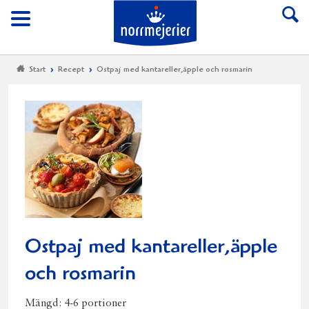
Till Norrmejerier start
Meny
Start
Recept
Ostpaj med kantareller,äpple och rosmarin
Ostpaj med kantareller,äpple
och rosmarin
Mängd:
4-6 portioner