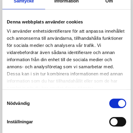
Samtycke
Information
Om
Denna webbplats använder cookies
Vi använder enhetsidentifierare för att anpassa innehållet
och annonserna till användarna, tillhandahålla funktioner
Mjölken Eko 3%
Mellanmjölk
för sociala medier och analysera vår trafik. Vi
KRAV 1 liter
1,5% laktosfri 3dl
vidarebefordrar även sådana identifierare och annan
information från din enhet till de sociala medier och
annons- och analysföretag som vi samarbetar med.
Dessa kan i sin tur kombinera informationen med annan
information som du har tillhandahållit eller som de har
samlat in när du har använt deras tjänster.
Samtyckesval
Nödvändig
Inställningar