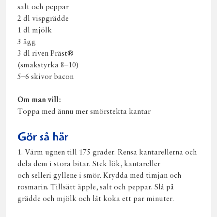
salt och peppar
2 dl vispgrädde
1 dl mjölk
3 ägg
3 dl riven Präst®
(smakstyrka 8–10)
5–6 skivor bacon
Om man vill:
Toppa med ännu mer smörstekta kantar
Gör så här
1. Värm ugnen till 175 grader. Rensa kantarellerna och
dela dem i stora bitar. Stek lök, kantareller
och selleri gyllene i smör. Krydda med timjan och
rosmarin. Tillsätt äpple, salt och peppar. Slå på
grädde och mjölk och låt koka ett par minuter.