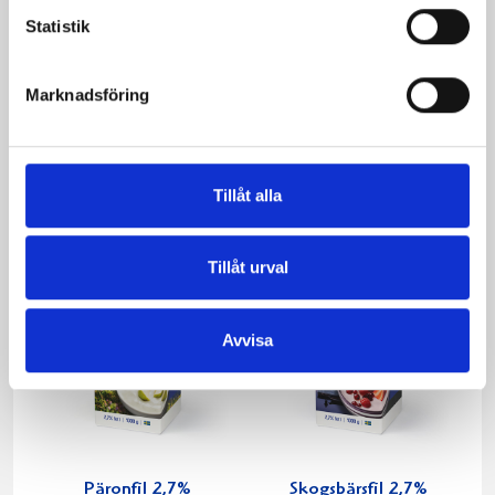
Statistik
Mjölk 3% 1 liter
Jordgubbsfil 2,7%
Marknadsföring
1000g
Tillåt alla
Tillåt urval
Avvisa
Päronfil 2,7%
Skogsbärsfil 2,7%