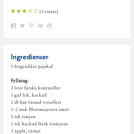
(
4
röster)
Dela
Dela
Dela
Dela
Skriv
på
på
på
via
ut
Facebook
Twitter
Pinterest
e-
post
Ingredienser
1 förgräddat pajskal
Fyllning:
1 liter färska kantareller
1 gul lök, hackad
2 dl fint tärnad rotselleri
1–2 msk Norrmejeriers smör
1 tsk timjan
1 tsk hackad färsk rosmarin
1 äpple, tärnat