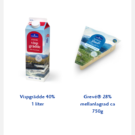
Vispgrädde 40%
Grevé® 28%
1 liter
mellanlagrad ca
750g