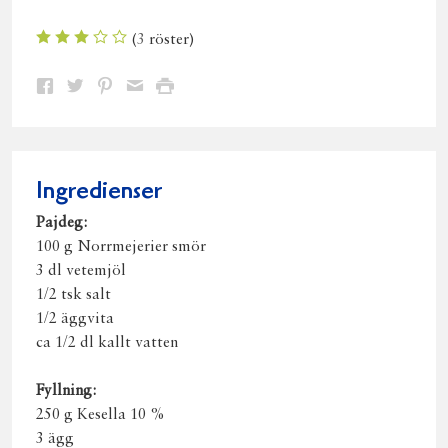
(
3
röster)
Dela
Dela
Dela
Dela
Skriv
på
på
på
via
ut
Facebook
Twitter
Pinterest
e-
post
Ingredienser
Pajdeg:
100 g Norrmejerier smör
3 dl vetemjöl
1/2 tsk salt
1/2 äggvita
ca 1/2 dl kallt vatten
Fyllning:
250 g Kesella 10 %
3 ägg