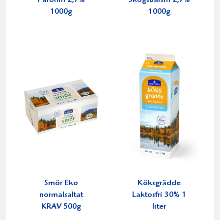
Päronfil 2,7%
Skogsbärsfil 2,7%
1000g
1000g
Smör Eko
Köksgrädde
normalsaltat
Laktosfri 30% 1
KRAV 500g
liter