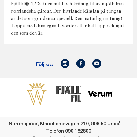
Fjällfil® 4,2% är en mild och krämig fil av mjölk från
norrländska gårdar. Den kittlande känslan på tungan
är det som gör den så speciell. Ren, naturlig njutning!
Toppa med dina egna favoriter eller häll upp och njut
den som den är.
Norrmejerier
Facebook
Youtube
Följ oss:
på
Instagram
Västerbottensost
Fjällfil
Verum
Start
Gör gott för
Gör gott för
Norrländska
Våra
Goda 
Norrland
Planeten
mjölkbönder
goda
Fisk
produkter
Levande
Matsvinn
Betessläpp
Fläskf
Norrmejerier
,
Mariehemsvägen 210
,
906 50
Umeå
landsbygd
Mjölkgården,
Dina
Kyckl
Telefon
090 182800
och
mejeriet och
norrländska
Norrl