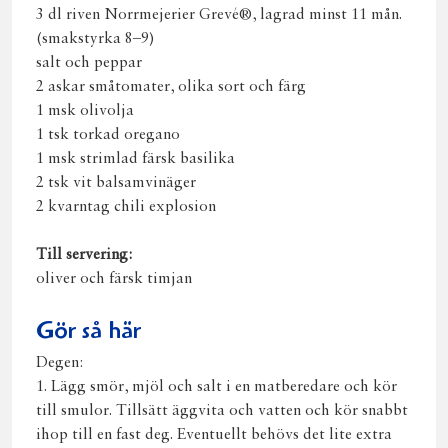
3 dl riven Norrmejerier Grevé®, lagrad minst 11 mån.
(smakstyrka 8–9)
salt och peppar
2 askar småtomater, olika sort och färg
1 msk olivolja
1 tsk torkad oregano
1 msk strimlad färsk basilika
2 tsk vit balsamvinäger
2 kvarntag chili explosion
Till servering:
oliver och färsk timjan
Gör så här
Degen:
1. Lägg smör, mjöl och salt i en matberedare och kör
till smulor. Tillsätt äggvita och vatten och kör snabbt
ihop till en fast deg. Eventuellt behövs det lite extra