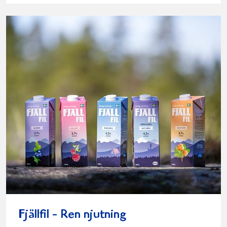
Fjällfil - Ren njutning