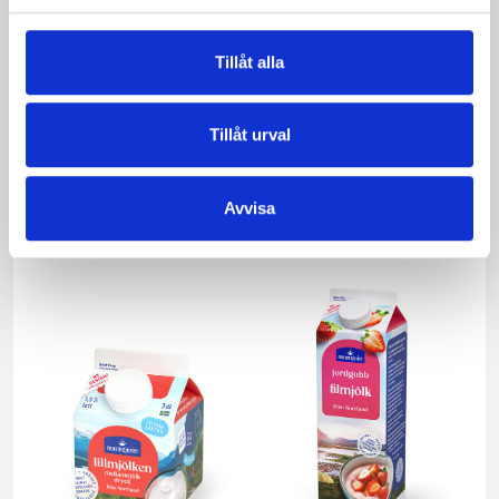
Renskavspaj med
Små äppelpajer
Västerbottensost
Tillåt alla
Tillåt urval
Avvisa
Produkter i receptet: