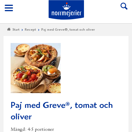
Till Norrmejerier start
Meny
Start
Recept
Paj med Greve®, tomat och oliver
Paj med Greve
, tomat och
®
oliver
Mängd:
4-5 portioner