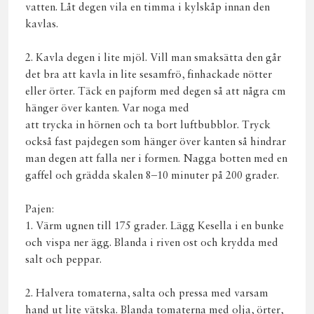
vatten. Låt degen vila en timma i kylskåp innan den
kavlas.
2. Kavla degen i lite mjöl. Vill man smaksätta den går
det bra att kavla in lite sesamfrö, finhackade nötter
eller örter. Täck en pajform med degen så att några cm
hänger över kanten. Var noga med
att trycka in hörnen och ta bort luftbubblor. Tryck
också fast pajdegen som hänger över kanten så hindrar
man degen att falla ner i formen. Nagga botten med en
gaffel och grädda skalen 8–10 minuter på 200 grader.
Pajen:
1. Värm ugnen till 175 grader. Lägg Kesella i en bunke
och vispa ner ägg. Blanda i riven ost och krydda med
salt och peppar.
2. Halvera tomaterna, salta och pressa med varsam
hand ut lite vätska. Blanda tomaterna med olja, örter,