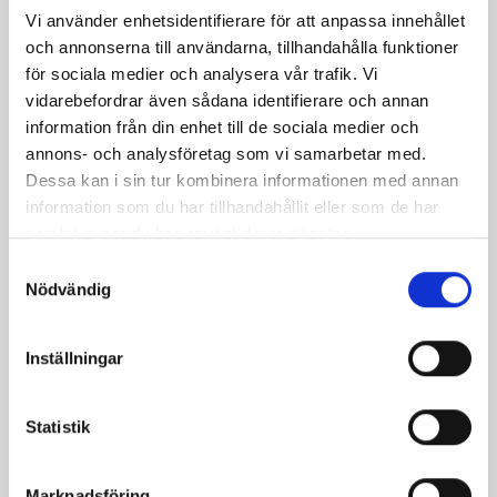
Vi använder enhetsidentifierare för att anpassa innehållet
och annonserna till användarna, tillhandahålla funktioner
för sociala medier och analysera vår trafik. Vi
Produkter i receptet:
vidarebefordrar även sådana identifierare och annan
information från din enhet till de sociala medier och
annons- och analysföretag som vi samarbetar med.
Dessa kan i sin tur kombinera informationen med annan
information som du har tillhandahållit eller som de har
samlat in när du har använt deras tjänster.
Samtyckesval
Nödvändig
Inställningar
Statistik
Mellanmjölk
Jordgubbsfil 2,7%
1,5% laktosfri 3dl
1000g
Marknadsföring