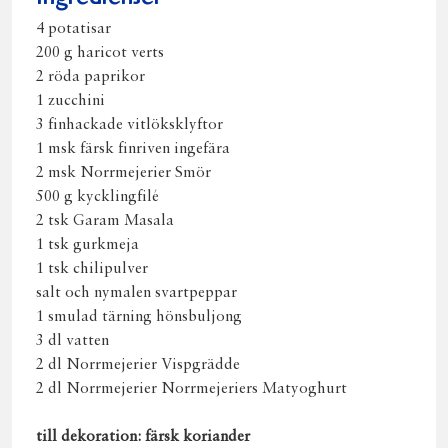
4 potatisar
200 g haricot verts
2 röda paprikor
1 zucchini
3 finhackade vitlöksklyftor
1 msk färsk finriven ingefära
2 msk Norrmejerier Smör
500 g kycklingfilé
2 tsk Garam Masala
1 tsk gurkmeja
1 tsk chilipulver
salt och nymalen svartpeppar
1 smulad tärning hönsbuljong
3 dl vatten
2 dl Norrmejerier Vispgrädde
2 dl Norrmejerier Norrmejeriers Matyoghurt
till dekoration: färsk koriander