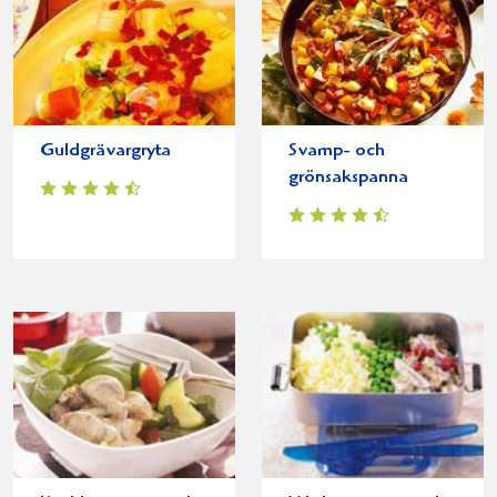
Guldgrävargryta
Svamp- och
grönsakspanna