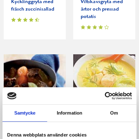
Kycklinggryta med
Viltskavsgryta med
fräsch zuccinisallad
ärtor och pressad
potatis
kalops med
Krämig lax- och
Samtycke
Information
Om
vitlöksmos
purjogryta
Denna webbplats använder cookies