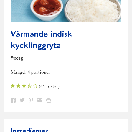
Värmande indisk
kycklinggryta
Fredag
Mängd:
4 portioner
(
65
röster)
Dela
Dela
Dela
Dela
Skriv
på
på
på
via
ut
Facebook
Twitter
Pinterest
e-
post
Ingredienser