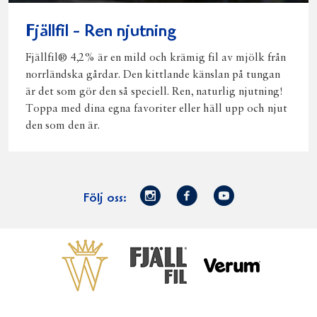
Fjällfil - Ren njutning
Fjällfil® 4,2% är en mild och krämig fil av mjölk från
norrländska gårdar. Den kittlande känslan på tungan
är det som gör den så speciell. Ren, naturlig njutning!
Toppa med dina egna favoriter eller häll upp och njut
den som den är.
Norrmejerier
Facebook
Youtube
Följ oss:
på
Instagram
Västerbottensost
Fjällfil
Verum
Start
Gör gott för
Gör gott för
Norrländska
Våra
Goda 
Norrland
Planeten
mjölkbönder
goda
Fisk
produkter