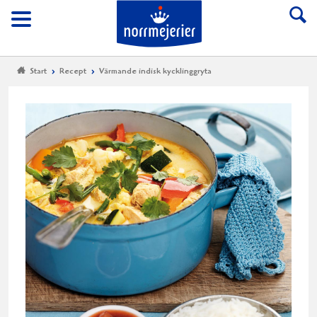
Till Norrmejerier start
Meny
Start
Recept
Värmande indisk kycklinggryta