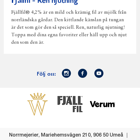
Fjällfil - Ren njutning
Fjällfil® 4,2% är en mild och krämig fil av mjölk från
norrländska gårdar. Den kittlande känslan på tungan
är det som gör den så speciell. Ren, naturlig njutning!
Toppa med dina egna favoriter eller häll upp och njut
den som den är.
Norrmejerier
Facebook
Youtube
Följ oss:
på
Instagram
Västerbottensost
Fjällfil
Verum
Start
Gör gott för
Gör gott för
Norrländska
Våra
Goda 
Norrland
Planeten
mjölkbönder
goda
Fisk
produkter
Levande
Matsvinn
Betessläpp
Fläskf
Norrmejerier
,
Mariehemsvägen 210
,
906 50
Umeå
landsbygd
Mjölkgården,
Dina
Kyckl