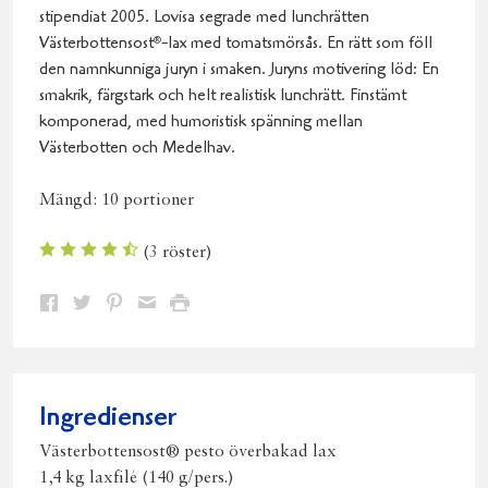
stipendiat 2005. Lovisa segrade med lunchrätten
Västerbottensost
-lax med tomatsmörsås. En rätt som föll
®
den namnkunniga juryn i smaken. Juryns motivering löd: En
smakrik, färgstark och helt realistisk lunchrätt. Finstämt
komponerad, med humoristisk spänning mellan
Västerbotten och Medelhav.
Mängd:
10 portioner
(
3
röster)
Dela
Dela
Dela
Dela
Skriv
på
på
på
via
ut
Facebook
Twitter
Pinterest
e-
post
Ingredienser
Västerbottensost® pesto överbakad lax
1,4 kg laxfilé (140 g/pers.)