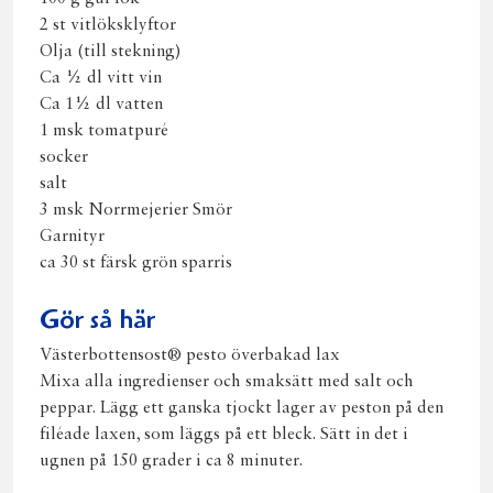
2 st vitlöksklyftor
Olja (till stekning)
Ca ½ dl vitt vin
Ca 1½ dl vatten
1 msk tomatpuré
socker
salt
3 msk Norrmejerier Smör
Garnityr
ca 30 st färsk grön sparris
Gör så här
Västerbottensost® pesto överbakad lax
Mixa alla ingredienser och smaksätt med salt och
peppar. Lägg ett ganska tjockt lager av peston på den
filéade laxen, som läggs på ett bleck. Sätt in det i
ugnen på 150 grader i ca 8 minuter.