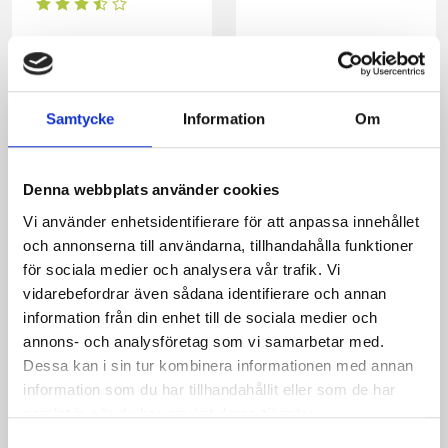
Samtycke
Information
Om
Denna webbplats använder cookies
Vi använder enhetsidentifierare för att anpassa innehållet
och annonserna till användarna, tillhandahålla funktioner
Trattkantarellsoppa
Fisk med
för sociala medier och analysera vår trafik. Vi
svampstuvning
vidarebefordrar även sådana identifierare och annan
information från din enhet till de sociala medier och
annons- och analysföretag som vi samarbetar med.
Dessa kan i sin tur kombinera informationen med annan
information som du har tillhandahållit eller som de har
samlat in när du har använt deras tjänster.
Samtyckesval