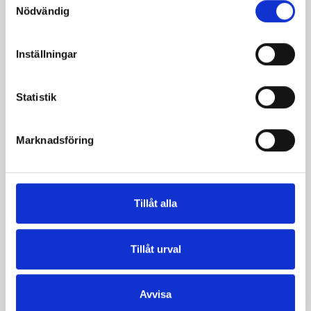
Produkter i receptet:
Nödvändig
Inställningar
Statistik
Marknadsföring
Tillåt alla
Mellanmjölk
Jordgubbsfil 2,7%
1,5% laktosfri 3dl
1000g
Tillåt urval
Avvisa