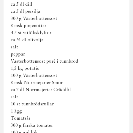
ca 5 dl dill
ca 5 dl persilja
300 g Västerbottensost
8 msk pinjenötter
4-5 st vitlöksklyftor
ca ½ dl olivolja
salt
peppar
Västerbottensost puré i tunnbröd
1,5 kg potatis
100 g Västerbottensost
8 msk Norrmejerier Smör
ca 7 dl Norrmejerier Gräddfil
salt
10 st tunnbrödsrullar
1 ägg
Tomatsås
300 g färska tomater
100 g gul lök