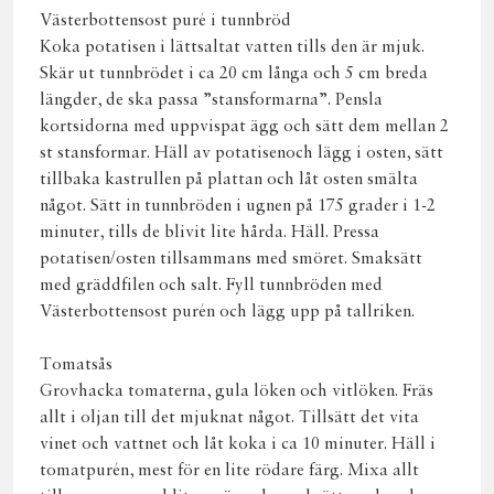
Västerbottensost puré i tunnbröd
Koka potatisen i lättsaltat vatten tills den är mjuk.
Skär ut tunnbrödet i ca 20 cm långa och 5 cm breda
längder, de ska passa ”stansformarna”. Pensla
kortsidorna med uppvispat ägg och sätt dem mellan 2
st stansformar. Häll av potatisenoch lägg i osten, sätt
tillbaka kastrullen på plattan och låt osten smälta
något. Sätt in tunnbröden i ugnen på 175 grader i 1-2
minuter, tills de blivit lite hårda. Häll. Pressa
potatisen/osten tillsammans med smöret. Smaksätt
med gräddfilen och salt. Fyll tunnbröden med
Västerbottensost purén och lägg upp på tallriken.
Tomatsås
Grovhacka tomaterna, gula löken och vitlöken. Fräs
allt i oljan till det mjuknat något. Tillsätt det vita
vinet och vattnet och låt koka i ca 10 minuter. Häll i
tomatpurén, mest för en lite rödare färg. Mixa allt