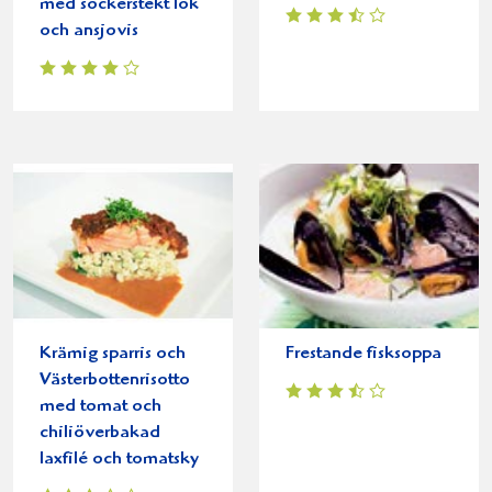
med sockerstekt lök
och ansjovis
Krämig sparris och
Frestande fisksoppa
Västerbottenrisotto
med tomat och
chiliöverbakad
laxfilé och tomatsky