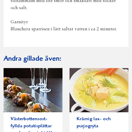
tillsammans med lite smör och smaksätt med socker
och salt.
Garnityr
Blanchera sparrisen i lätt saltat vatten i ca 2 minuter.
Andra gillade även:
Västerbottensost-
Krämig lax- och
fyllda potatisplättar
purjogryta