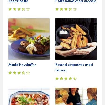
Sparrispasta
Pastasallad med ruccola
Medelhavsbiffar
Rostad sötpotatis med
fetaost