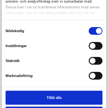
annons- och analysföretag som vi samarbetar med.
Dessa kan i sin tur kombinera informationen med annan
information som du har tillhandahållit eller som de har
samlat in när du har använt deras tjänster.
Samtyckesval
Nödvändig
Inställningar
Statistik
Medelhavsgratäng
Marknadsföring
Relaterade recept:
torkad
torkade
feta
fetaost
ost
Tillåt alla
fetaost soltorkadetomater
fetaost soltorkade tomater