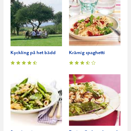
Kyckling på het bädd
Krämig spaghetti