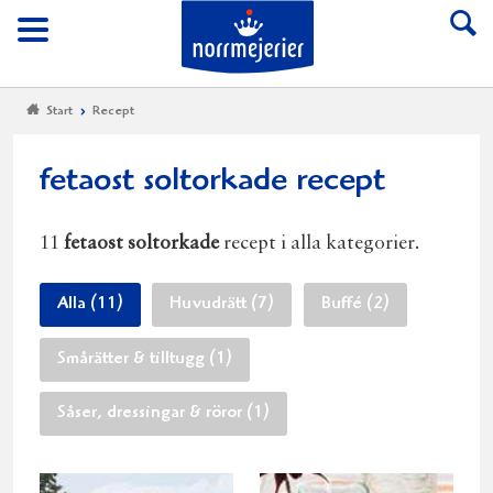
Till Norrmejerier start
Meny
Start
Recept
fetaost soltorkade recept
11
fetaost soltorkade
recept i alla kategorier.
Alla (11)
Huvudrätt (7)
Buffé (2)
Smårätter & tilltugg (1)
Såser, dressingar & röror (1)