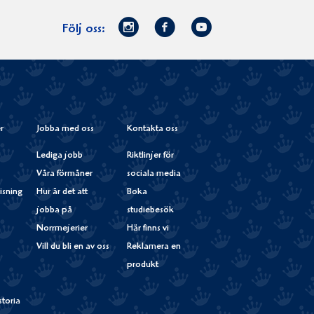
Norrmejerier
Facebook
Youtube
Följ oss:
på
Instagram
r
Jobba med oss
Kontakta oss
Lediga jobb
Riktlinjer för
Våra förmåner
sociala media
isning
Hur är det att
Boka
jobba på
studiebesök
Norrmejerier
Här finns vi
Vill du bli en av oss
Reklamera en
produkt
storia