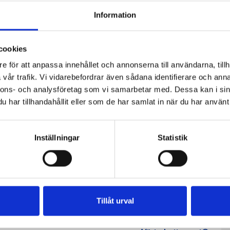
Information
fil
Päronfil 2,7%
Skogsbärsfil
0g
1000g
2,7% 1000g
cookies
e för att anpassa innehållet och annonserna till användarna, tillh
vår trafik. Vi vidarebefordrar även sådana identifierare och anna
nnons- och analysföretag som vi samarbetar med. Dessa kan i sin
har tillhandahållit eller som de har samlat in när du har använt 
Inställningar
Statistik
Tillåt urval
dde
Vispgrädde
 30%
40% 1 liter