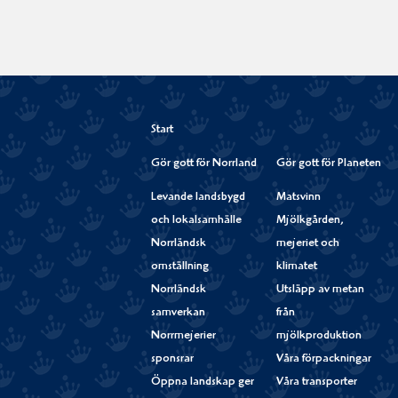
Start
Gör gott för Norrland
Gör gott för Planeten
Levande landsbygd
Matsvinn
och lokalsamhälle
Mjölkgården,
Norrländsk
mejeriet och
omställning
klimatet
Norrländsk
Utsläpp av metan
samverkan
från
Norrmejerier
mjölkproduktion
sponsrar
Våra förpackningar
Öppna landskap ger
Våra transporter