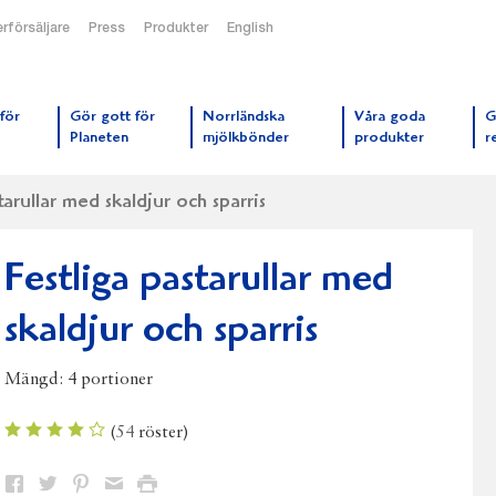
rförsäljare
Press
Produkter
English
orrmejerier startsida
för
Gör gott för
Norrländska
Våra goda
G
Planeten
mjölkbönder
produkter
r
tarullar med skaldjur och sparris
Festliga pastarullar med
skaldjur och sparris
Mängd:
4 portioner
(
54
röster)
Dela
Dela
Dela
Dela
Skriv