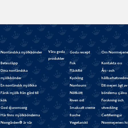
Våra goda
Norrländska mjölkbönder
Goda recept
Om Norrmejerie
produkter
Betessläpp
Fisk
Kontakta oss
Dina norrländska
Fläskfilé
Års- och
mjölkbönder
Kyckling
hållbarhetsredov
En norrländsk mjölkko
Norrloumi
Ett mejeri ägt av
Färsk mjölk från gård till
Nötkött
bönderna själva
kök
Riven ost
Forskning och
God djuromsorg
Smaksatt creme
utveckling
Här finns mjölkbönderna
fraiche
Certifieringar
Norrgården® är vår
Vegetariskt
Norrmejeriers hi