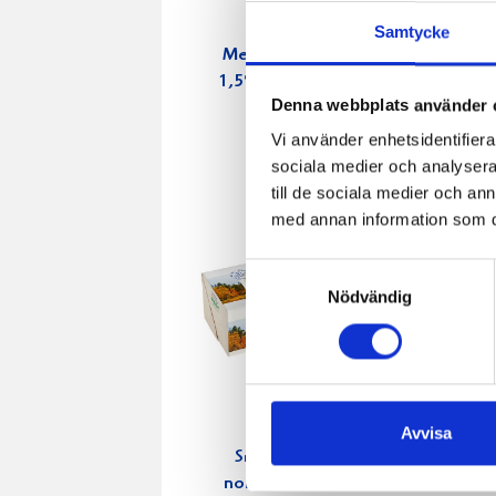
Samtycke
Mellanmjölk
Jordgubbs
1,5% laktosfri
2,7% 100
Denna webbplats använder 
3dl
Vi använder enhetsidentifierar
sociala medier och analysera 
till de sociala medier och a
med annan information som du 
Samtyckesval
Nödvändig
Avvisa
Smör Eko
Köksgrä
normalsaltat
Laktosfri