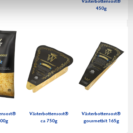
Västerbottensost®
450g
ensost®
Västerbottensost®
Västerbottensost®
300g
ca 750g
gourmetbit 165g