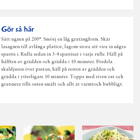
på
på
på
via
ut
Facebook
Twitter
Pinterest
e-
post
Gör så här
Sätt ugnen på 200°. Smörj en låg gratängform. Skär
lasagnen till avlånga plattor, lagom stora att vira in några
sparris i. Rulla sedan in 3-4 sparrisar i varje rulle. Häll på
hälften av grädden och grädda i 10 minuter. Fördela
skaldjuren över pastan, häll på resten av grädden och
grädda i ytterligare 10 minuter. Toppa med riven ost och
gratinera tills osten smält och allt är varmtoch bubbligt.