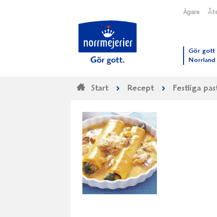
Ägare
Åte
Till N
Gör gott 
Norrland
Start
Recept
Festliga pas