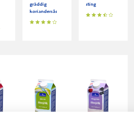
e
gräddig
sting
koriandersås