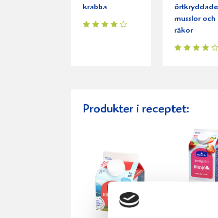
krabba
örtkryddad
musslor och
räkor
Produkter i receptet: