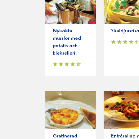
Nykokta
Skaldjursris
musslor med
potatis och
blekselleri
Gratinerad
Entrésallad