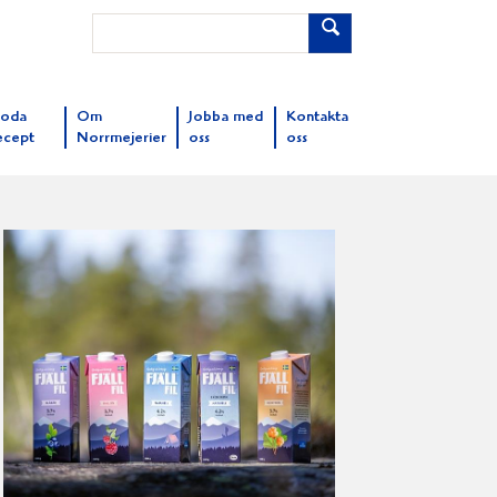
oda
Om
Jobba med
Kontakta
ecept
Norrmejerier
oss
oss