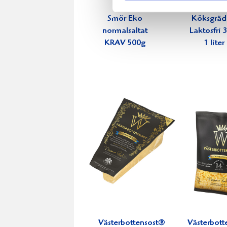
Smör Eko
Köksgrä
normalsaltat
Laktosfri
KRAV 500g
1 liter
Västerbottensost®
Västerbott