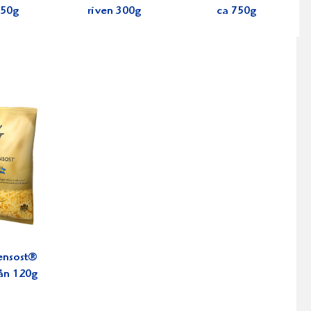
150g
riven 300g
ca 750g
ensost®
ån 120g