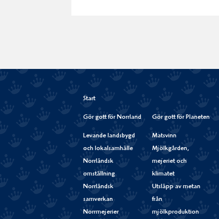
Start
Gör gott för Norrland
Gör gott för Planeten
Levande landsbygd
Matsvinn
och lokalsamhälle
Mjölkgården,
Norrländsk
mejeriet och
omställning
klimatet
Norrländsk
Utsläpp av metan
samverkan
från
Norrmejerier
mjölkproduktion