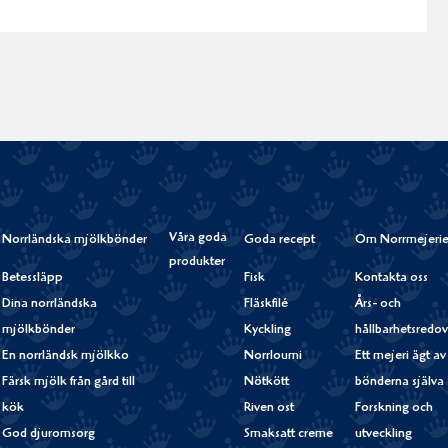
Våra goda
Norrländska mjölkbönder
Goda recept
Om Norrmejerie
produkter
Betessläpp
Fisk
Kontakta oss
Dina norrländska
Fläskfilé
Års- och
mjölkbönder
Kyckling
hållbarhetsredov
En norrländsk mjölkko
Norrloumi
Ett mejeri ägt av
Färsk mjölk från gård till
Nötkött
bönderna själva
kök
Riven ost
Forskning och
God djuromsorg
Smaksatt creme
utveckling