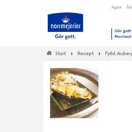
Ägare
Åte
Till N
Gör gott 
Norrland
Start
Recept
Fylld Aube