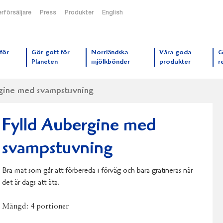
rförsäljare
Press
Produkter
English
orrmejerier startsida
för
Gör gott för
Norrländska
Våra goda
G
Planeten
mjölkbönder
produkter
r
rgine med svampstuvning
Fylld Aubergine med
svampstuvning
Bra mat som går att förbereda i förväg och bara gratineras när
det är dags att äta.
Mängd:
4 portioner