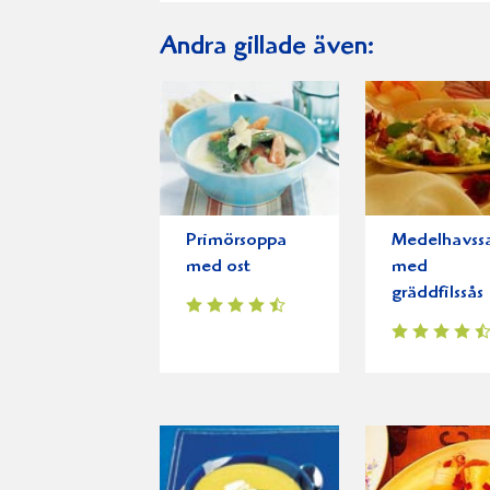
Andra gillade även:
Primörsoppa
Medelhavssa
med ost
med
gräddfilssås