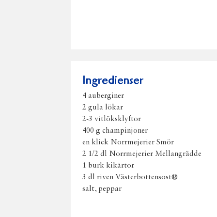
Ingredienser
4 auberginer
2 gula lökar
2-3 vitlöksklyftor
400 g champinjoner
en klick Norrmejerier Smör
2 1/2 dl Norrmejerier Mellangrädde
1 burk kikärtor
3 dl riven Västerbottensost®
salt, peppar