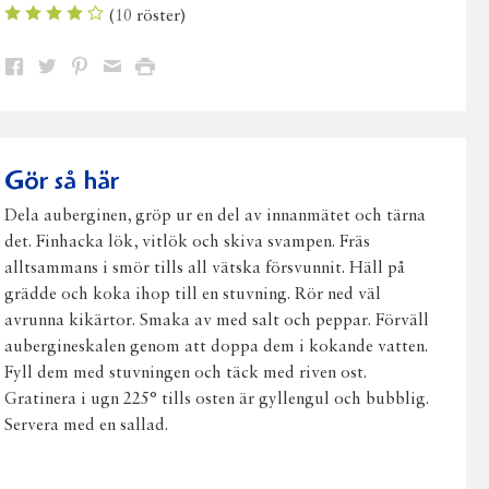
(
10
röster)
Dela
Dela
Dela
Dela
Skriv
på
på
på
via
ut
Facebook
Twitter
Pinterest
e-
post
Gör så här
Dela auberginen, gröp ur en del av innanmätet och tärna
det. Finhacka lök, vitlök och skiva svampen. Fräs
alltsammans i smör tills all vätska försvunnit. Häll på
grädde och koka ihop till en stuvning. Rör ned väl
avrunna kikärtor. Smaka av med salt och peppar. Förväll
aubergineskalen genom att doppa dem i kokande vatten.
Fyll dem med stuvningen och täck med riven ost.
Gratinera i ugn 225° tills osten är gyllengul och bubblig.
Servera med en sallad.