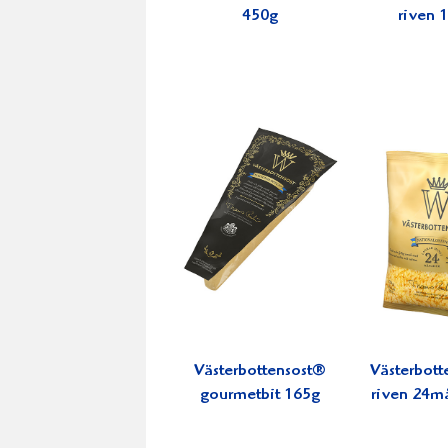
450g
riven 
Västerbottensost®
Västerbott
gourmetbit 165g
riven 24m