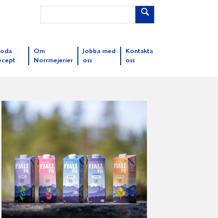
oda
Om
Jobba med
Kontakta
ecept
Norrmejerier
oss
oss