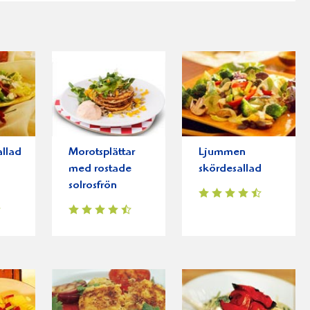
llad
Morotsplättar
Ljummen
med rostade
skördesallad
solrosfrön