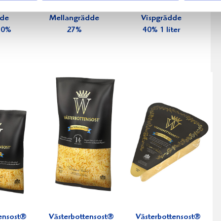
dde
Mellangrädde
Vispgrädde
 30%
27%
40% 1 liter
ensost®
Västerbottensost®
Västerbottensost®