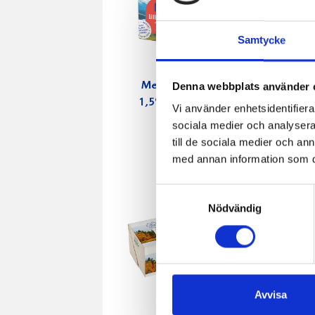
Samtycke
Denna webbplats använder 
Mellanmjölk
Jordgubbs
1,5% laktosfri
2,7% 100
Vi använder enhetsidentifierar
3dl
sociala medier och analysera 
till de sociala medier och a
med annan information som du 
Samtyckesval
Nödvändig
Avvisa