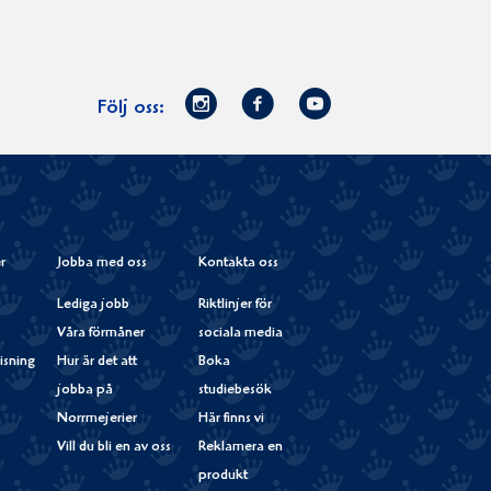
Norrmejerier
Facebook
Youtube
Följ oss:
på
Instagram
r
Jobba med oss
Kontakta oss
Lediga jobb
Riktlinjer för
Våra förmåner
sociala media
isning
Hur är det att
Boka
jobba på
studiebesök
Norrmejerier
Här finns vi
Vill du bli en av oss
Reklamera en
produkt