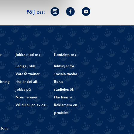
Norrmejerier
Facebook
Youtube
Följ oss:
på
Instagram
r
Jobba med oss
Kontakta oss
Lediga jobb
Riktlinjer för
Våra förmåner
sociala media
isning
Hur är det att
Boka
jobba på
studiebesök
Norrmejerier
Här finns vi
Vill du bli en av oss
Reklamera en
produkt
storia