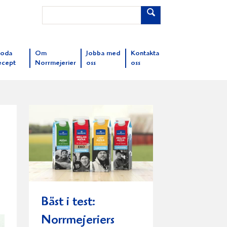
oda
Om
Jobba med
Kontakta
ecept
Norrmejerier
oss
oss
Bäst i test:
Norrmejeriers