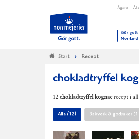
Ägare
Åte
Till N
Gör gott 
Norrland
Start
Recept
chokladtryffel ko
12
chokladtryffel kognac
recept i al
Alla (12)
Bakverk & godsaker (1