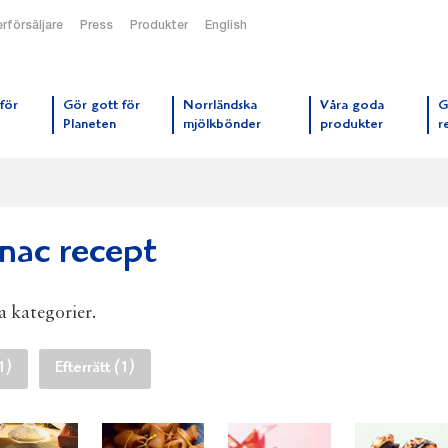
rförsäljare
Press
Produkter
English
orrmejerier startsida
för
Gör gott för
Norrländska
Våra goda
G
Planeten
mjölkbönder
produkter
r
gnac recept
la kategorier.
1)
Efterrätt (1)