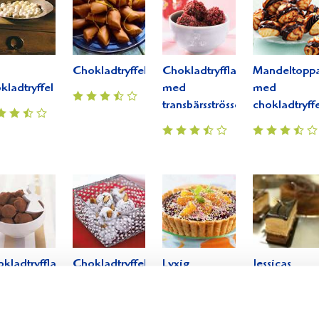
Chokladtryffel
Chokladtryfflar
Mandeltoppa
kladtryffel
med
med
transbärsströssel
chokladtryffe
kladtryfflar
Chokladtryffel
Lyxig
Jessicas
d
med rostad
chokladtryffelpaj
chokladmous
ngonsmak
kanelmandel