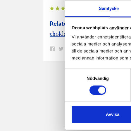
Samtycke
Relaterade recept:
Denna webbplats använder 
tryffel
chokladtryffel
choklad
Vi använder enhetsidentifierar
sociala medier och analysera 
Dela
Dela
Dela
Dela
Skriv
till de sociala medier och a
på
på
på
via
ut
med annan information som du 
Facebook
Twitter
Pinterest
e-
Samtyckesval
post
Nödvändig
Avvisa