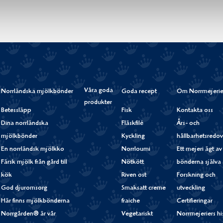
Våra goda
Norrländska mjölkbönder
Goda recept
Om Norrmejerie
produkter
Betessläpp
Fisk
Kontakta oss
Dina norrländska
Fläskfilé
Års- och
mjölkbönder
Kyckling
hållbarhetsredov
En norrländsk mjölkko
Norrloumi
Ett mejeri ägt av
Färsk mjölk från gård till
Nötkött
bönderna själva
kök
Riven ost
Forskning och
God djuromsorg
Smaksatt creme
utveckling
Här finns mjölkbönderna
fraiche
Certifieringar
Norrgården® är vår
Vegetariskt
Norrmejeriers hi