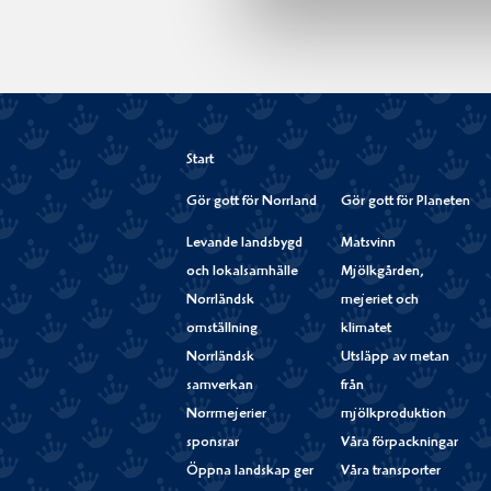
Start
Gör gott för Norrland
Gör gott för Planeten
Levande landsbygd
Matsvinn
och lokalsamhälle
Mjölkgården,
Norrländsk
mejeriet och
omställning
klimatet
Norrländsk
Utsläpp av metan
samverkan
från
Norrmejerier
mjölkproduktion
sponsrar
Våra förpackningar
Öppna landskap ger
Våra transporter