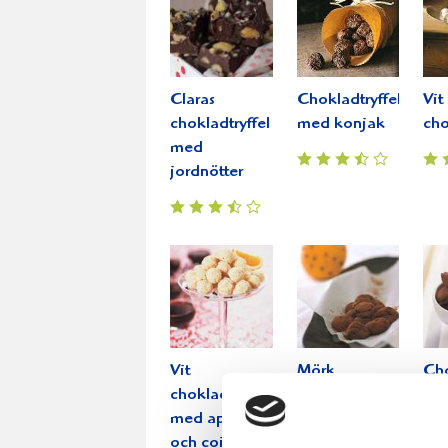
Claras
Chokladtryffel
Vit
chokladtryffel
med konjak
cho
med
jordnötter
Vit
Mörk
Cho
chokladtryffel
Chokladtryffel
me
med apelsin
li
och cointreau