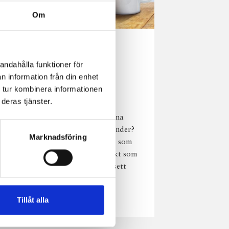
Om
Norrländsk
andahålla funktioner för
njutning i alla
n information från din enhet
väder
 tur kombinera informationen
deras tjänster.
Har du provat
chokladmjölk från dina
norrländska mjölkbönder?
Marknadsföring
Den är lika god varm som
kall och passar perfekt som
vardagsnjutning oavsett
väder, året om.
Läs mer
Tillåt alla