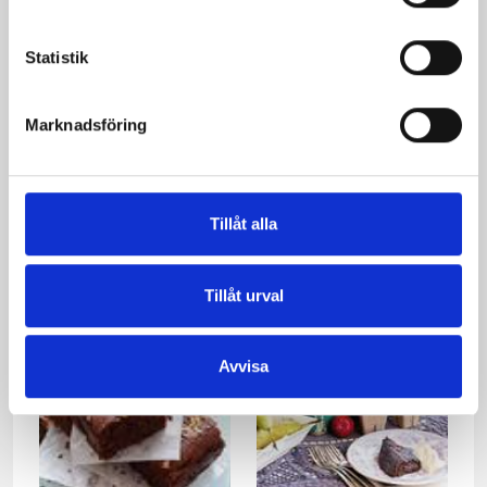
Statistik
Marknadsföring
Ewas kladdkaka
Kladdkaka
Tillåt alla
Tillåt urval
Avvisa