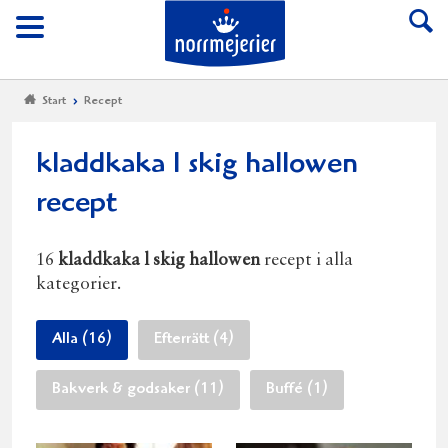
Till Norrmejerier start
Meny
Start
Recept
kladdkaka l skig hallowen
recept
16
kladdkaka l skig hallowen
recept i alla
kategorier.
Alla (16)
Efterrätt (4)
Bakverk & godsaker (11)
Buffé (1)