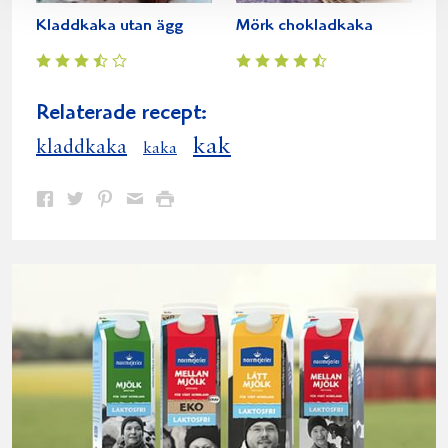
Kladdkaka utan ägg
Mörk chokladkaka
Relaterade recept:
kak
kladdkaka
kaka
Dela
Dela
Dela
Dela
Skriv
på
på
på
via
ut
Facebook
Twitter
Pinterest
e-
post