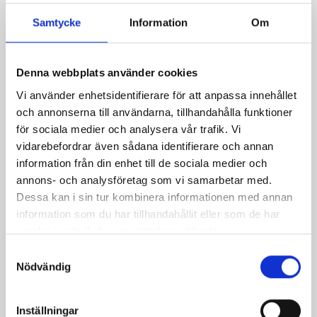
Samtycke
Information
Om
God kladdig
Chokladkaka
chokladkaka med
Denna webbplats använder cookies
nougattäcke
Vi använder enhetsidentifierare för att anpassa innehållet
och annonserna till användarna, tillhandahålla funktioner
för sociala medier och analysera vår trafik. Vi
vidarebefordrar även sådana identifierare och annan
information från din enhet till de sociala medier och
annons- och analysföretag som vi samarbetar med.
Dessa kan i sin tur kombinera informationen med annan
information som du har tillhandahållit eller som de har
samlat in när du har använt deras tjänster.
Samtyckesval
Nödvändig
Vit chokladkaka
Ullas nötkladdkaka
Inställningar