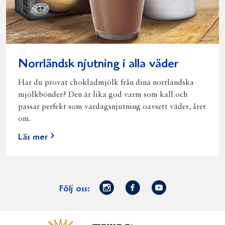
Norrländsk njutning i alla väder
Har du provat chokladmjölk från dina norrländska
mjölkbönder? Den är lika god varm som kall och
passar perfekt som vardagsnjutning oavsett väder, året
om.
Läs mer
Norrmejerier
Facebook
Youtube
Följ oss:
på
Instagram
Västerbottensost
Fjällfil
Verum