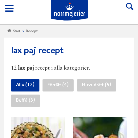
Till Norrmejerier start
Meny
Start
Recept
lax paj recept
12
lax paj
recept i alla kategorier.
Alla (12)
Förrätt (4)
Huvudrätt (5)
Buffé (3)