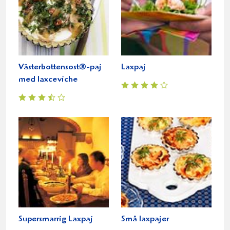
Västerbottensost®-paj
Laxpaj
med laxceviche
Supersmarrig Laxpaj
Små laxpajer