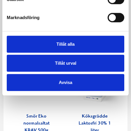
Päronfil 2,7%
Skogsbärsfil 2,7%
1000g
1000g
Marknadsföring
Tillåt alla
Tillåt urval
Avvisa
Smör Eko
Köksgrädde
normalsaltat
Laktosfri 30% 1
KRAV 500g
liter