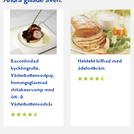
Andra gillade även:
Baconlindad
Helstekt biffrad med
kycklingrulle,
ädelostkräm
Västerbottensostpaj,
honungsglaserad
shitakeesvamp med
ört- &
Västerbottensostsås