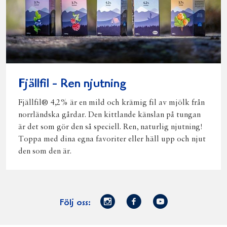
Fjällfil - Ren njutning
Fjällfil® 4,2% är en mild och krämig fil av mjölk från
norrländska gårdar. Den kittlande känslan på tungan
är det som gör den så speciell. Ren, naturlig njutning!
Toppa med dina egna favoriter eller häll upp och njut
den som den är.
Norrmejerier
Facebook
Youtube
Följ oss:
på