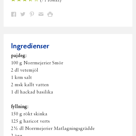
(
71
röster)
Dela
Dela
Dela
Dela
Skriv
på
på
på
via
ut
Facebook
Twitter
Pinterest
e-
post
Ingredienser
pajdeg:
100 g Norrmejerier Smör
2 dl vetemjöl
1 krm salt
2 msk kallt vatten
1 dl hackad basilika
fyllning:
150 g rökt skinka
125 g haricot verts
2½ dl Norrmejerier Matlagningsgrädde