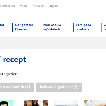
rförsäljare
Press
Produkter
English
orrmejerier startsida
för
Gör gott för
Norrländska
Våra goda
G
Planeten
mjölkbönder
produkter
r
j recept
kategorier.
ost och brunch (1)
Bakverk & godsaker (2)