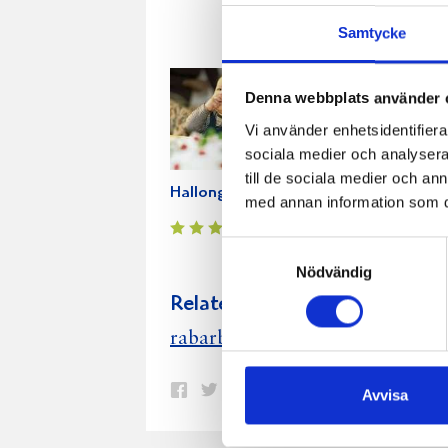
Samtycke
Denna webbplats använder 
Vi använder enhetsidentifierar
sociala medier och analysera 
till de sociala medier och a
Hallonglasspaj
Smulpaj med
Rab
med annan information som du 
rabarber
Samtyckesval
Nödvändig
Relaterade recept:
hallon
rabarber paj
rabarber
Dela
Dela
Dela
Dela
Skriv
Avvisa
på
på
på
via
ut
Facebook
Twitter
Pinterest
e-