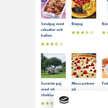
Smulpaj med
Bärpaj
Bär
rabarber och
hallon
Suverän paj
Moccacrème
Fru
med vit
på
choklad
havrebotten
med hallon
och blåbär