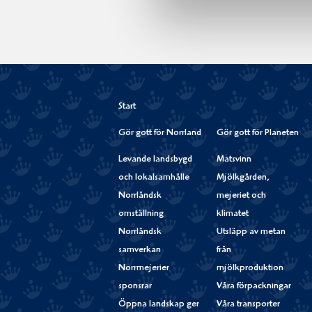
post
Start
Gör gott för Norrland
Gör gott för Planeten
Levande landsbygd
Matsvinn
och lokalsamhälle
Mjölkgården,
Norrländsk
mejeriet och
omställning
klimatet
Norrländsk
Utsläpp av metan
samverkan
från
Norrmejerier
mjölkproduktion
sponsrar
Våra förpackningar
Öppna landskap ger
Våra transporter