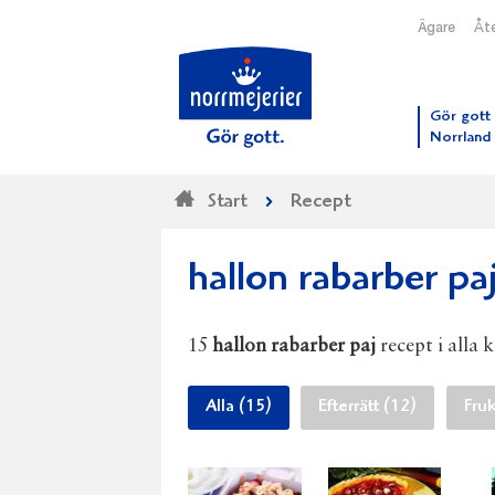
Ägare
Åte
Till N
Gör gott 
Norrland
Start
Recept
hallon rabarber pa
15
hallon rabarber paj
recept i alla 
Alla (15)
Efterrätt (12)
Fruk