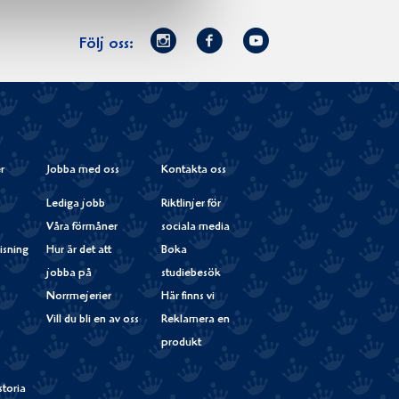
Norrmejerier
Facebook
Youtube
Följ oss:
på
Instagram
r
Jobba med oss
Kontakta oss
Lediga jobb
Riktlinjer för
Våra förmåner
sociala media
isning
Hur är det att
Boka
jobba på
studiebesök
Norrmejerier
Här finns vi
Vill du bli en av oss
Reklamera en
produkt
storia