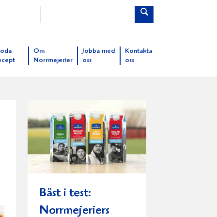
oda
Om
Jobba med
Kontakta
ecept
Norrmejerier
oss
oss
Bäst i test:
Norrmejeriers