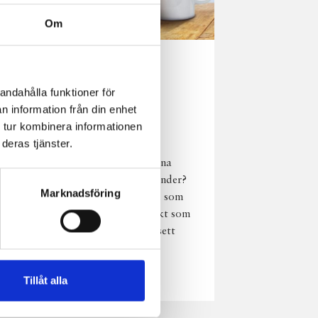
Om
Norrländsk
njutning i alla
andahålla funktioner för
n information från din enhet
väder
 tur kombinera informationen
deras tjänster.
Har du provat
chokladmjölk från dina
norrländska mjölkbönder?
Marknadsföring
Den är lika god varm som
kall och passar perfekt som
vardagsnjutning oavsett
väder, året om.
Läs mer
Tillåt alla