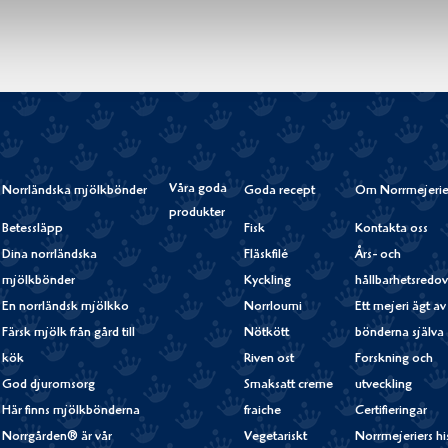
Våra goda
Norrländska mjölkbönder
Goda recept
Om Norrmejerie
produkter
Betessläpp
Fisk
Kontakta oss
Dina norrländska
Fläskfilé
Års- och
mjölkbönder
Kyckling
hållbarhetsredov
En norrländsk mjölkko
Norrloumi
Ett mejeri ägt av
Färsk mjölk från gård till
Nötkött
bönderna själva
kök
Riven ost
Forskning och
God djuromsorg
Smaksatt creme
utveckling
Här finns mjölkbönderna
fraiche
Certifieringar
Norrgården® är vår
Vegetariskt
Norrmejeriers hi