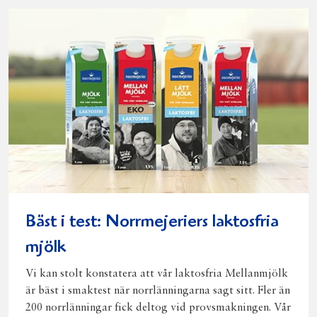
Facebook
Twitter
Pinterest
e-
post
Bäst i test: Norrmejeriers laktosfria
mjölk
Vi kan stolt konstatera att vår laktosfria Mellanmjölk
är bäst i smaktest när norrlänningarna sagt sitt. Fler än
200 norrlänningar fick deltog vid provsmakningen. Vår