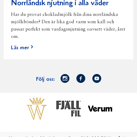
Norrländsk njutning i alla väder
Har du provat chokladmjölk från dina norrländska
mjölkbönder? Den är lika god varm som kall och
passar perfekt som vardagsnjutning oavsett väder, året
om.
Läs mer
Norrmejerier
Facebook
Youtube
Följ oss:
på
Instagram
Västerbottensost
Fjällfil
Verum
Start
Gör gott för
Gör gott för
Norrländska
Våra
Goda 
Norrland
Planeten
mjölkbönder
goda
Fisk
produkter
Levande
Matsvinn
Betessläpp
Fläskf