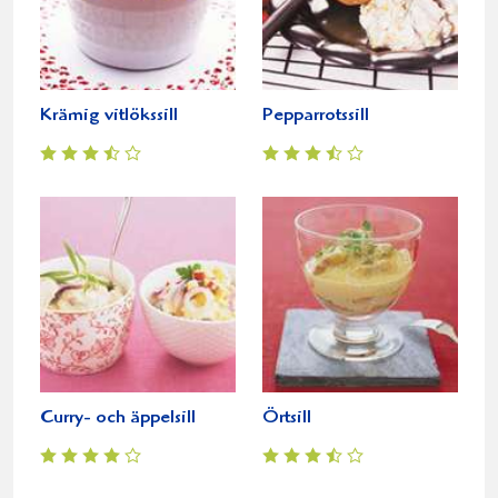
Krämig vitlökssill
Pepparrotssill
Curry- och äppelsill
Örtsill