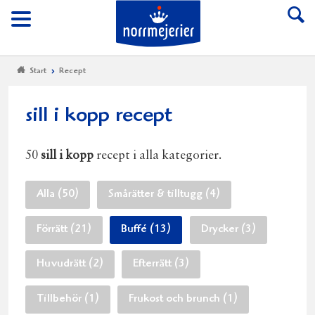
Till Norrmejerier start
Meny
Start
Recept
sill i kopp recept
50
sill i kopp
recept i alla kategorier.
Alla (50)
Smårätter & tilltugg (4)
Förrätt (21)
Buffé (13)
Drycker (3)
Huvudrätt (2)
Efterrätt (3)
Tillbehör (1)
Frukost och brunch (1)