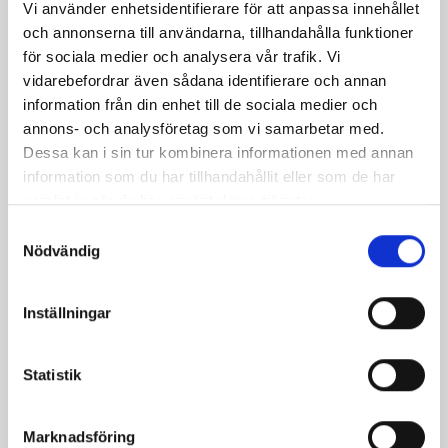
Vi använder enhetsidentifierare för att anpassa innehållet
Blinier med salt topp
Ört- och
och annonserna till användarna, tillhandahålla funktioner
vitlöksströmming i
för sociala medier och analysera vår trafik. Vi
ugnen
vidarebefordrar även sådana identifierare och annan
information från din enhet till de sociala medier och
annons- och analysföretag som vi samarbetar med.
Dessa kan i sin tur kombinera informationen med annan
information som du har tillhandahållit eller som de har
samlat in när du har använt deras tjänster.
Samtyckesval
Nödvändig
Inställningar
Små portionsbyttor med
Äpple- och
´gömd sill´
pepparrotssill
Statistik
Marknadsföring