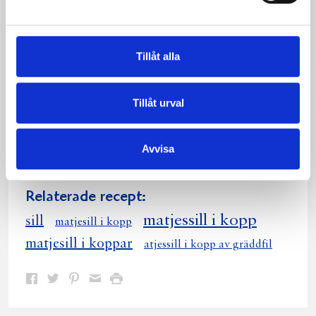
Tillåt alla
Tillåt urval
Röd sillsallad
Avvisa
Relaterade recept:
matjessill i kopp
sill
matjesill i kopp
matjesill i koppar
atjessill i kopp av gräddfil
Dela
Dela
Dela
Dela
Skriv
på
på
på
via
ut