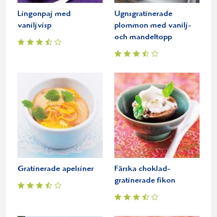
Lingonpaj med
Ugnsgratinerade
vaniljvisp
plommon med vanilj-
och mandeltopp
Gratinerade apelsiner
Färska choklad-
gratinerade fikon