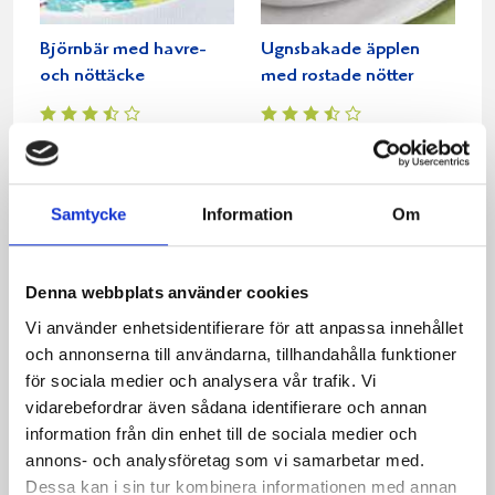
Björnbär med havre-
Ugnsbakade äpplen
och nöttäcke
med rostade nötter
Samtycke
Information
Om
Denna webbplats använder cookies
Vi använder enhetsidentifierare för att anpassa innehållet
och annonserna till användarna, tillhandahålla funktioner
Gratinerad crostini med
Apelsinglass med rostad
för sociala medier och analysera vår trafik. Vi
valnötter och päron
mandel
vidarebefordrar även sådana identifierare och annan
information från din enhet till de sociala medier och
annons- och analysföretag som vi samarbetar med.
Dessa kan i sin tur kombinera informationen med annan