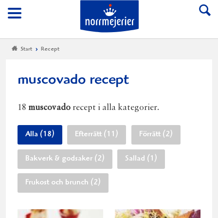
Till Norrmejerier start
Meny
Start
Recept
muscovado recept
18
muscovado
recept i alla kategorier.
Alla (18)
Efterrätt (11)
Förrätt (2)
Bakverk & godsaker (2)
Sallad (1)
Frukost och brunch (2)