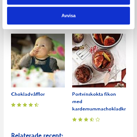
Sommarmarängsviss
Fruktiga dinkelplättar
Avvisa
Chokladvåfflor
Portvinskokta fikon
med
kardemummachokladkräm
Relaterade recept: