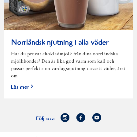
Norrländsk njutning i alla väder
Har du provat chokladmjölk från dina norrländska
mjölkbönder? Den är lika god varm som kall och
passar perfekt som vardagsnjutning oavsett väder, året
om.
Läs mer
Norrmejerier
Facebook
Youtube
Följ oss:
på
Instagram