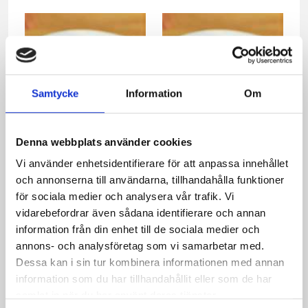
Samtycke
Information
Om
Denna webbplats använder cookies
Spenatpasta med ostsås
Spenatpasta med ostsås
Vi använder enhetsidentifierare för att anpassa innehållet
och stekt paprika
och rostad paprika
och annonserna till användarna, tillhandahålla funktioner
för sociala medier och analysera vår trafik. Vi
vidarebefordrar även sådana identifierare och annan
information från din enhet till de sociala medier och
annons- och analysföretag som vi samarbetar med.
Dessa kan i sin tur kombinera informationen med annan
information som du har tillhandahållit eller som de har
samlat in när du har använt deras tjänster.