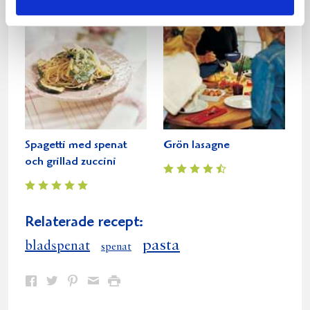
Spagetti med spenat
Grön lasagne
och grillad zuccini
Relaterade recept:
pasta
bladspenat
spenat
Dela
Dela
Dela
Dela
Skriv
på
på
på
via
ut