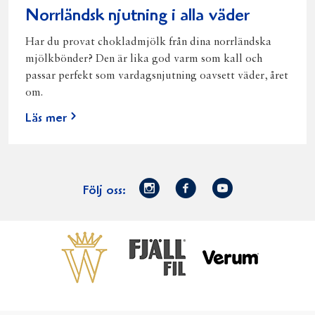
Norrländsk njutning i alla väder
Har du provat chokladmjölk från dina norrländska
mjölkbönder? Den är lika god varm som kall och
passar perfekt som vardagsnjutning oavsett väder, året
om.
Läs mer
Norrmejerier
Facebook
Youtube
Följ oss:
på
Instagram
Västerbottensost
Fjällfil
Verum
Start
Gör gott för
Gör gott för
Norrländska
Våra
Goda 
Norrland
Planeten
mjölkbönder
goda
Fisk
produkter