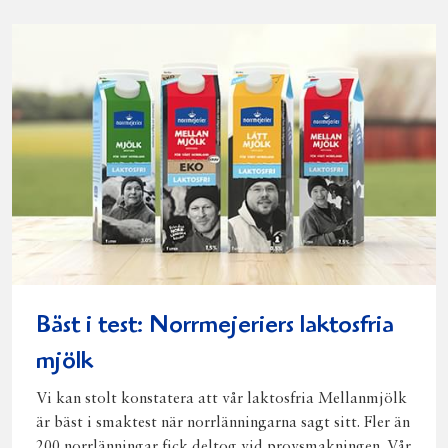
Facebook
Twitter
Pinterest
e-
post
Bäst i test: Norrmejeriers laktosfria
mjölk
Vi kan stolt konstatera att vår laktosfria Mellanmjölk
är bäst i smaktest när norrlänningarna sagt sitt. Fler än
200 norrlänningar fick deltog vid provsmakningen. Vår