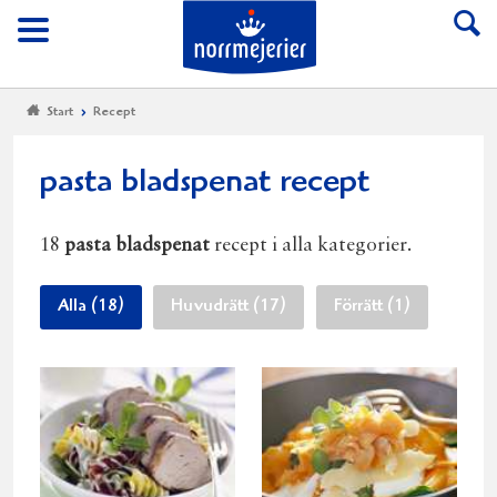
Till Norrmejerier start
Meny
Start
Recept
pasta bladspenat recept
18
pasta bladspenat
recept i alla kategorier.
Alla (18)
Huvudrätt (17)
Förrätt (1)