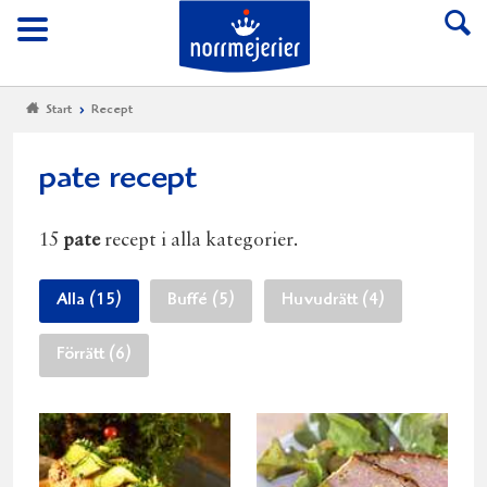
Till Norrmejerier start
Meny
Start
Recept
pate recept
15
pate
recept i alla kategorier.
Alla (15)
Buffé (5)
Huvudrätt (4)
Förrätt (6)