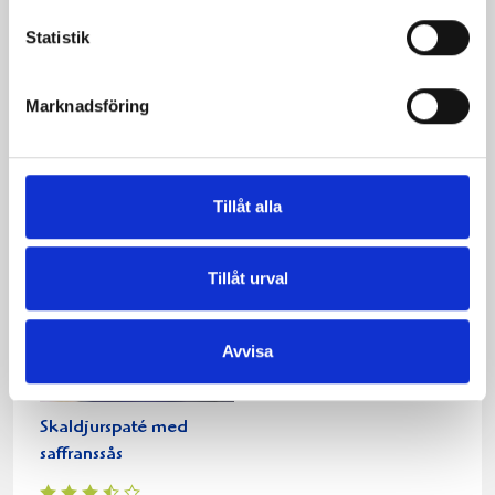
Statistik
Snabbgjord julpastej
Kycklinglevermousse på
Marknadsföring
toast
Tillåt alla
Tillåt urval
Avvisa
Skaldjurspaté med
saffranssås