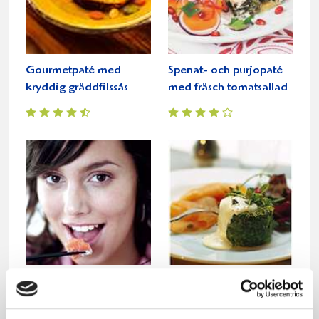
Gourmetpaté med
Spenat- och purjopaté
kryddig gräddfilssås
med fräsch tomatsallad
Jordärtskockspaté
Grönsakspuck med
spenat och lax