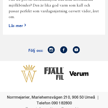
mjölkbönder? Den är lika god varm som kall och
passar perfekt som vardagsnjutning oavsett väder, året
om.
Läs mer
Norrmejerier
Facebook
Youtube
Följ oss:
på
Instagram
Västerbottensost
Fjällfil
Verum
Start
Gör gott för
Gör gott för
Norrländska
Våra
Goda 
Norrland
Planeten
mjölkbönder
goda
Fisk
produkter
Levande
Matsvinn
Betessläpp
Fläskf
Norrmejerier
,
Mariehemsvägen 210
,
906 50
Umeå
landsbygd
Mjölkgården,
Dina
Kyckl
Telefon
090 182800
och
mejeriet och
norrländska
Norrl