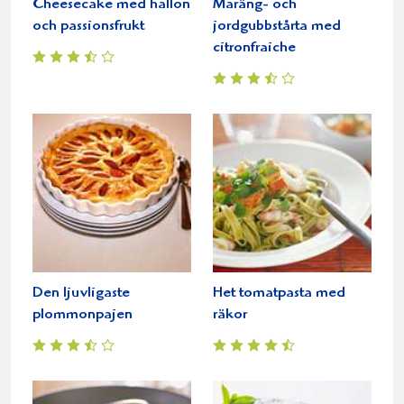
Cheesecake med hallon
Maräng- och
och passionsfrukt
jordgubbstårta med
citronfraiche
Den ljuvligaste
Het tomatpasta med
plommonpajen
räkor