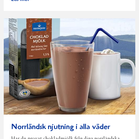
Norrländsk njutning i alla väder
Har du provat chokladmjölk från dina norrländska