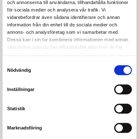
och annonserna till användarna, tillhandahålla funktioner
Vit chokladmousse med
Bästa kladdkakan
för sociala medier och analysera vår trafik. Vi
rabarbersticks
vidarebefordrar även sådana identifierare och annan
information från din enhet till de sociala medier och
annons- och analysföretag som vi samarbetar med.
Dessa kan i sin tur kombinera informationen med annan
information som du har tillhandahållit eller som de har
samlat in när du har använt deras tjänster.
Samtyckesval
Nödvändig
Inställningar
Pasta Americano
God kladdig
chokladkaka med
Statistik
nougattäcke
Marknadsföring