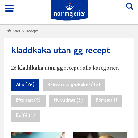
Till Norrmejerier start
Meny
Start
Recept
kladdkaka utan gg recept
26
kladdkaka utan gg
recept i alla kategorier.
Alla (26)
Bakverk & godsaker (12)
Efterrätt (9)
Huvudrätt (3)
Förrätt (1)
Buffé (1)