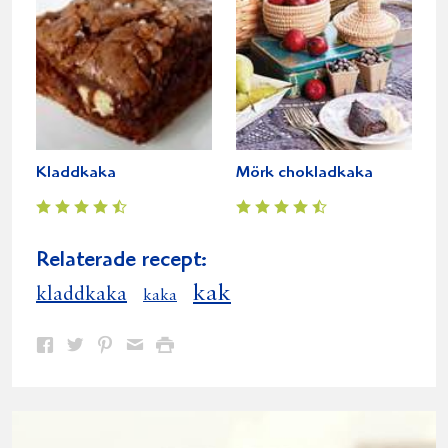
Kladdkaka
Mörk chokladkaka
Relaterade recept:
kak
kladdkaka
kaka
Dela
Dela
Dela
Dela
Skriv
på
på
på
via
ut
Facebook
Twitter
Pinterest
e-
post