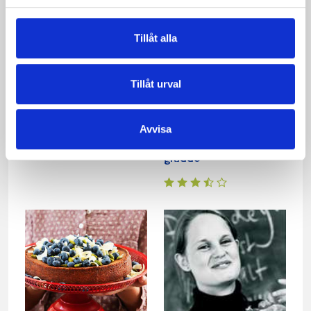
Tillåt alla
Tillåt urval
Chokladkaka
Supersmaskig
Avvisa
kladdkaka med punsch-
grädde