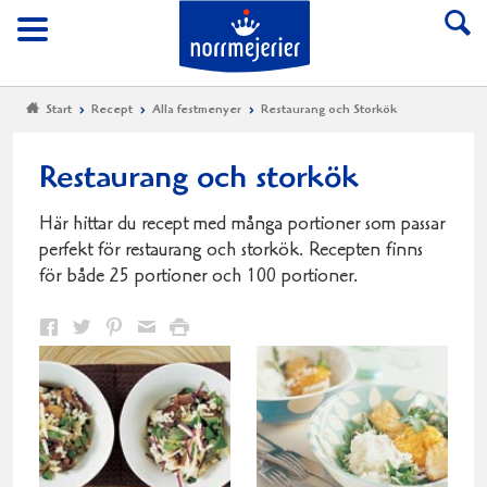
Till Norrmejerier start
Meny
Start
Recept
Alla festmenyer
Restaurang och Storkök
Restaurang och storkök
Här hittar du recept med många portioner som passar
perfekt för restaurang och storkök. Recepten finns
för både 25 portioner och 100 portioner.
Dela
Dela
Dela
Dela
Skriv
på
på
på
via
ut
Facebook
Twitter
Pinterest
e-
post