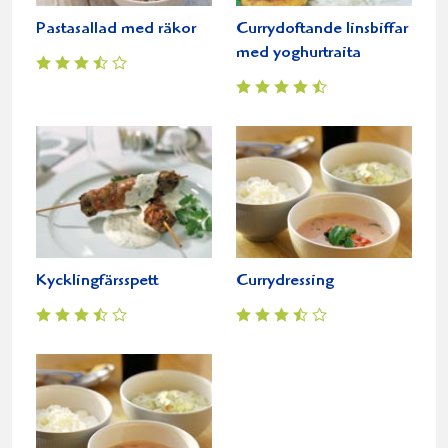
Pastasallad med räkor
Currydoftande linsbiffar
med yoghurtraita
Kycklingfärsspett
Currydressing