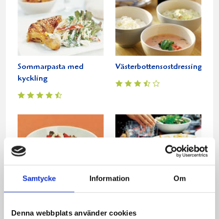
Sommarpasta med
Västerbottensostdressing
kyckling
Samtycke
Information
Om
Pasta med lövbiff och
Kryddig köttfärspaj
ädelost
Denna webbplats använder cookies