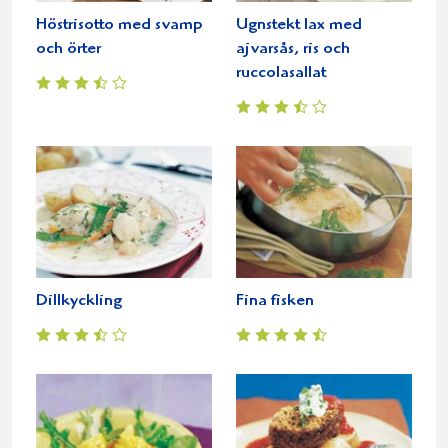
Höstrisotto med svamp
Ugnstekt lax med
och örter
ajvarsås, ris och
ruccolasallat
Dillkyckling
Fina fisken