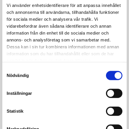
Vi använder enhetsidentifierare för att anpassa innehållet
och annonserna till användarna, tillhandahålla funktioner
för sociala medier och analysera vår trafik. Vi
vidarebefordrar även sådana identifierare och annan
information från din enhet till de sociala medier och
annons- och analysföretag som vi samarbetar med.
Dessa kan i sin tur kombinera informationen med annan
information som du har tillhandahållit eller som de har
Citrondoftande
Parmaskinka med
samlat in när du har använt deras tjänster.
frikadeller
ugnsbakad zucchini
Samtyckesval
Nödvändig
Inställningar
Statistik
Laxfärsbiffar med stekta
Risotto med chilibönor
Marknadsföring