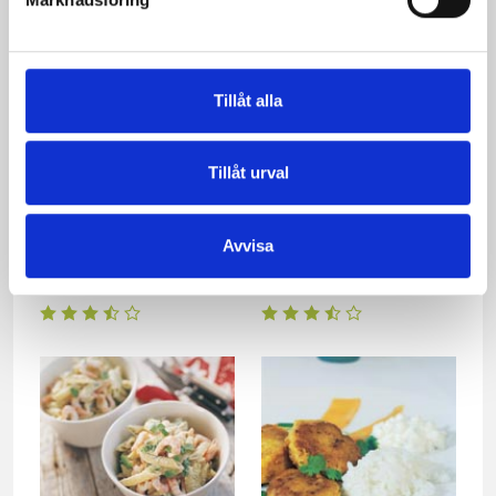
tomater
Tillåt alla
Tillåt urval
Avvisa
Fransk kycklinggryta
Skaldjurspaj med sparris