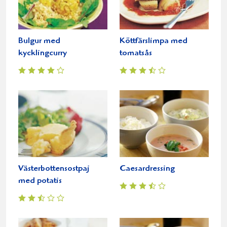
Bulgur med
Köttfärslimpa med
kycklingcurry
tomatsås
Västerbottensostpaj
Caesardressing
med potatis