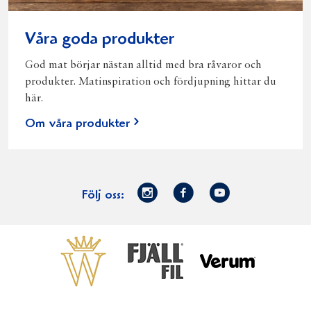
Våra goda produkter
God mat börjar nästan alltid med bra råvaror och
produkter. Matinspiration och fördjupning hittar du
här.
Om våra produkter
Norrmejerier
Facebook
Youtube
Följ oss:
på
Instagram
Västerbottensost
Fjällfil
Verum
Start
Gör gott för
Gör gott för
Norrländska
Våra
Goda 
Norrland
Planeten
mjölkbönder
goda
Fisk
produkter