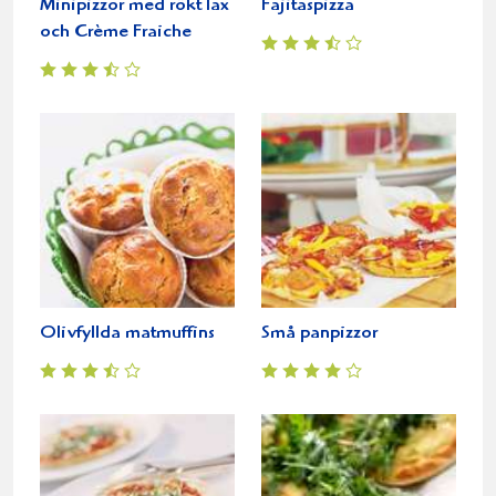
Minipizzor med rökt lax
Fajitaspizza
och Crème Fraiche
Olivfyllda matmuffins
Små panpizzor