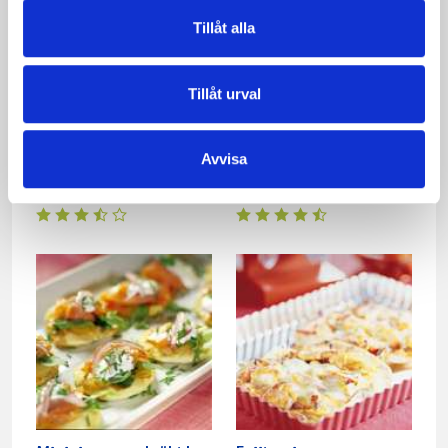
Tillåt alla
Tillåt urval
Lyxig laxpizza med
Mumsiga små
Avvisa
spenat
köttfärspizzor