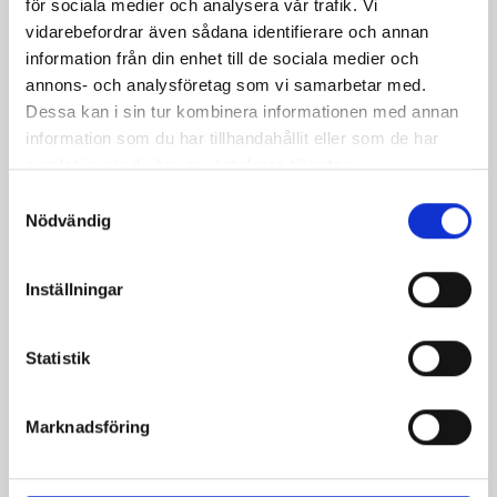
för sociala medier och analysera vår trafik. Vi
couscoussallad
vidarebefordrar även sådana identifierare och annan
information från din enhet till de sociala medier och
annons- och analysföretag som vi samarbetar med.
Dessa kan i sin tur kombinera informationen med annan
information som du har tillhandahållit eller som de har
samlat in när du har använt deras tjänster.
Samtyckesval
Nödvändig
Inställningar
Kryddiga kebabspett
Micro mackor
med bönor och
Statistik
couscous
Marknadsföring