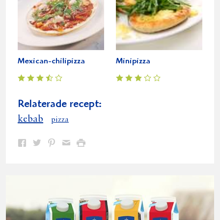
Mexican-chilipizza
Minipizza
Relaterade recept:
kebab
pizza
Dela
Dela
Dela
Dela
Skriv
på
på
på
via
ut
Facebook
Twitter
Pinterest
e-
post