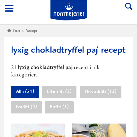
Till Norrmejerier start
Meny
Start
Recept
lyxig chokladtryffel paj recept
21
lyxig chokladtryffel paj
recept i alla
kategorier.
Alla (21)
Efterrätt (3)
Huvudrätt (13)
Förrätt (4)
Buffé (1)