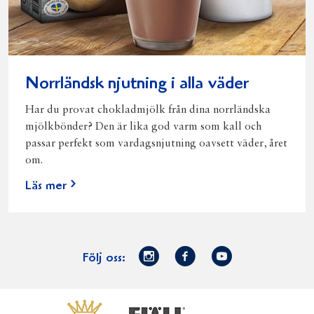
Norrländsk njutning i alla väder
Har du provat chokladmjölk från dina norrländska
mjölkbönder? Den är lika god varm som kall och
passar perfekt som vardagsnjutning oavsett väder, året
om.
Läs mer
Norrmejerier
Facebook
Youtube
Följ oss:
på
Instagram
Västerbottensost
Fjällfil
Verum