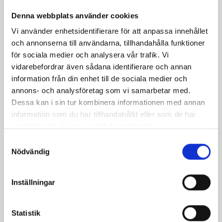
Denna webbplats använder cookies
Vi använder enhetsidentifierare för att anpassa innehållet
Lyxig äppelpaj
Grönsakspaj
och annonserna till användarna, tillhandahålla funktioner
för sociala medier och analysera vår trafik. Vi
vidarebefordrar även sådana identifierare och annan
information från din enhet till de sociala medier och
annons- och analysföretag som vi samarbetar med.
Dessa kan i sin tur kombinera informationen med annan
information som du har tillhandahållit eller som de har
samlat in när du har använt deras tjänster.
Samtyckesval
Nödvändig
Köttfärspaj med
Lyxig quiche med
sufflétak
Västerbottensost
Inställningar
Statistik