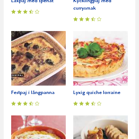
Laxpaj med spenat
Kycklingpaj med
currysmak
Festpaj i långpanna
Lyxig quiche lorraine