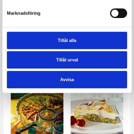
Marknadsföring
Tillåt alla
Läckra laxspett med
Biff med timjansås och
Tillåt urval
ansjovissås
rostade grönsaker
Avvisa