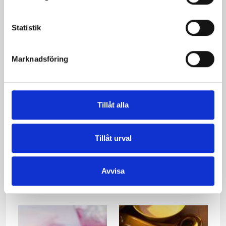
Leos Strömmingslåda
Laxpaj med spenat
Statistik
Marknadsföring
Tillåt alla
Tillåt urval
Torskfilé med spenat
Sallad med rökt fisk
och räkor
Avvisa