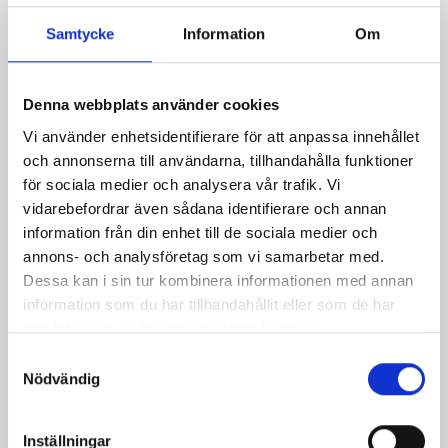
Samtycke
Information
Om
Denna webbplats använder cookies
Vi använder enhetsidentifierare för att anpassa innehållet
och annonserna till användarna, tillhandahålla funktioner
för sociala medier och analysera vår trafik. Vi
Parmalindad laxfilé på
Leos strömmingslåda
vidarebefordrar även sådana identifierare och annan
couscousbädd
information från din enhet till de sociala medier och
annons- och analysföretag som vi samarbetar med.
Dessa kan i sin tur kombinera informationen med annan
information som du har tillhandahållit eller som de har
samlat in när du har använt deras tjänster.
Samtyckesval
Nödvändig
Inställningar