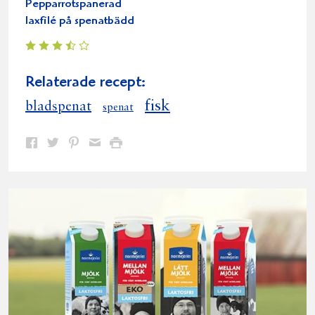
Pepparrotspanerad
laxfilé på spenatbädd
Relaterade recept:
fisk
bladspenat
spenat
Dela
Dela
Dela
Dela
Skriv
på
på
på
via
ut
Facebook
Twitter
Pinterest
e-
post