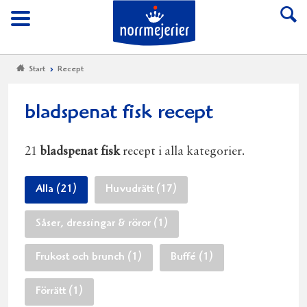
Till Norrmejerier start
Meny
Start
Recept
bladspenat fisk recept
21
bladspenat fisk
recept i alla kategorier.
Alla (21)
Huvudrätt (17)
Såser, dressingar & röror (1)
Frukost och brunch (1)
Buffé (1)
Förrätt (1)