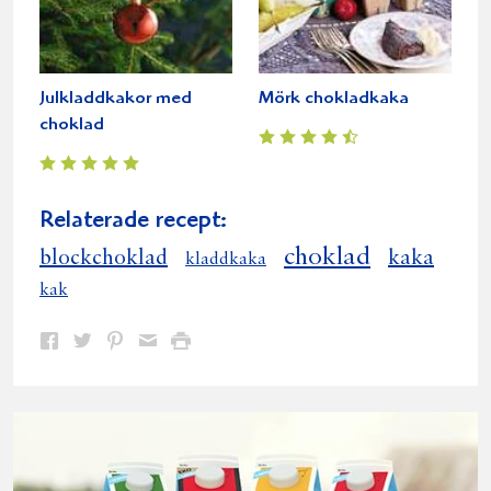
Julkladdkakor med
Mörk chokladkaka
choklad
Relaterade recept:
choklad
blockchoklad
kaka
kladdkaka
kak
Dela
Dela
Dela
Dela
Skriv
på
på
på
via
ut
Facebook
Twitter
Pinterest
e-
post