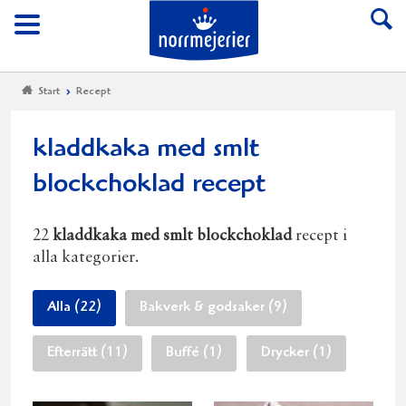
Till Norrmejerier start
Meny
Start
Recept
kladdkaka med smlt
blockchoklad recept
22
kladdkaka med smlt blockchoklad
recept i
alla kategorier.
Alla (22)
Bakverk & godsaker (9)
Efterrätt (11)
Buffé (1)
Drycker (1)