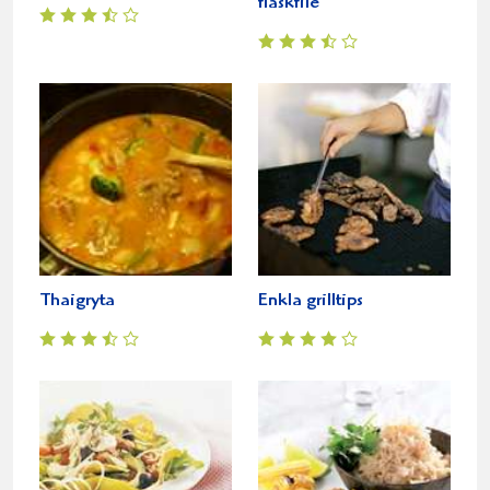
fläskfilé
Thaigryta
Enkla grilltips