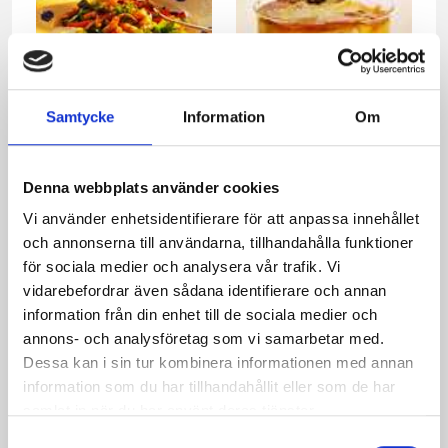
Samtycke
Information
Om
Entrésallad med
Gratinerad fruktsallad
örtkryddade musslor
Denna webbplats använder cookies
och räkor
Vi använder enhetsidentifierare för att anpassa innehållet
och annonserna till användarna, tillhandahålla funktioner
för sociala medier och analysera vår trafik. Vi
vidarebefordrar även sådana identifierare och annan
information från din enhet till de sociala medier och
annons- och analysföretag som vi samarbetar med.
Dessa kan i sin tur kombinera informationen med annan
information som du har tillhandahållit eller som de har
samlat in när du har använt deras tjänster.
Samtyckesval