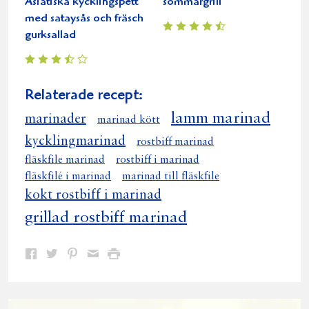
Asiatiska kycklingspett
sommargrill
med sataysås och fräsch
gurksallad
Relaterade recept:
lamm marinad
marinader
marinad kött
kycklingmarinad
rostbiff marinad
fläskfile marinad
rostbiff i marinad
fläskfilé i marinad
marinad till fläskfile
kokt rostbiff i marinad
grillad rostbiff marinad
Dela
Dela
Dela
Dela
Skriv
på
på
på
via
ut
Facebook
Twitter
Pinterest
e-