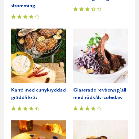
strömming
Karré med currykryddad
Glaserade revbensspjäll
gräddfilssås
med rödkåls-coleslaw