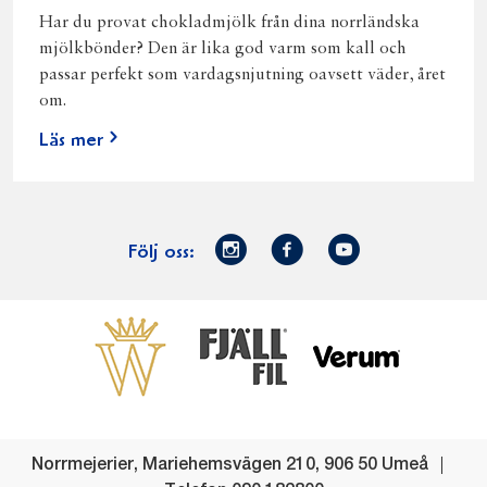
Har du provat chokladmjölk från dina norrländska
mjölkbönder? Den är lika god varm som kall och
passar perfekt som vardagsnjutning oavsett väder, året
om.
Läs mer
Norrmejerier
Facebook
Youtube
Följ oss:
på
Instagram
Västerbottensost
Fjällfil
Verum
Start
Gör gott för
Gör gott för
Norrländska
Våra
Goda 
Norrland
Planeten
mjölkbönder
goda
Fisk
produkter
Levande
Matsvinn
Betessläpp
Fläskf
Norrmejerier
,
Mariehemsvägen 210
,
906 50
Umeå
landsbygd
Mjölkgården,
Dina
Kyckl