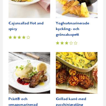
Cajunsallad Hot and
Yoghurtmarinerade
spicy
kyckling- och
grönsaksspett
Präst® och
Grillad karré med
senapsmarinerad
zucchinigratäng