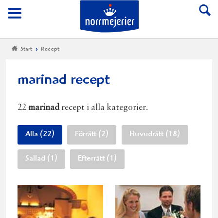
Till Norrmejerier start
Meny
Start
Recept
marinad recept
22
marinad
recept i alla kategorier.
Alla (22)
Förrätt (2)
Huvudrätt (18)
Sallad (1)
Efterrätt (1)