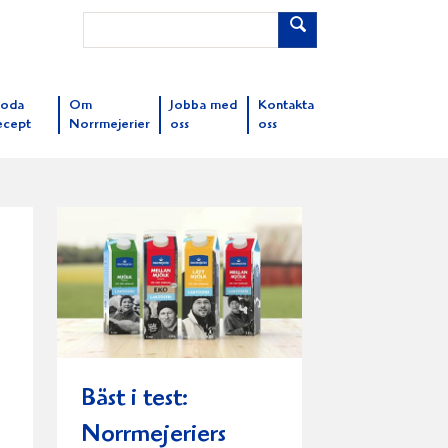
oda
Om
Jobba med
Kontakta
ecept
Norrmejerier
oss
oss
Bäst i test:
Norrmejeriers