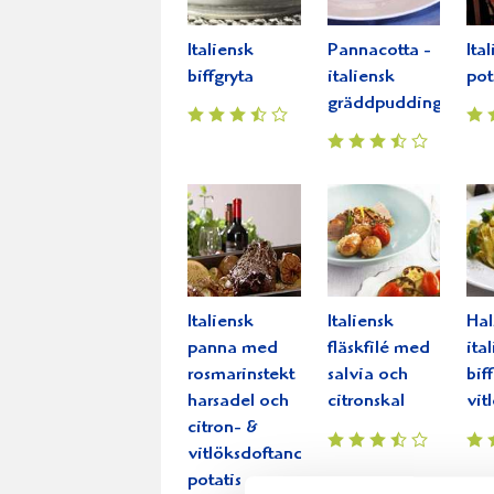
Italiensk
Pannacotta -
Ita
biffgryta
italiensk
pot
gräddpudding
Italiensk
Italiensk
Hal
panna med
fläskfilé med
ita
rosmarinstekt
salvia och
bif
harsadel och
citronskal
vit
citron- &
vitlöksdoftande
potatis