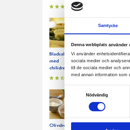
Samtycke
Denna webbplats använder 
Vi använder enhetsidentifierar
Bladsallad
Örtdressing
Saf
sociala medier och analysera 
med
till de sociala medier och a
chilidressing
med annan information som du 
Samtyckesval
Nödvändig
Olivdressing
Sommarpasta
Sat