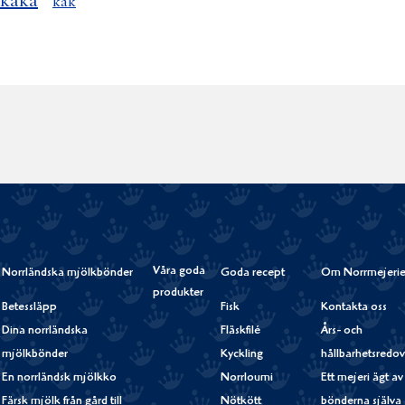
kaka
kak
Våra goda
Norrländska mjölkbönder
Goda recept
Om Norrmejerie
produkter
Betessläpp
Fisk
Kontakta oss
Dina norrländska
Fläskfilé
Års- och
mjölkbönder
Kyckling
hållbarhetsredov
En norrländsk mjölkko
Norrloumi
Ett mejeri ägt av
Färsk mjölk från gård till
Nötkött
bönderna själva