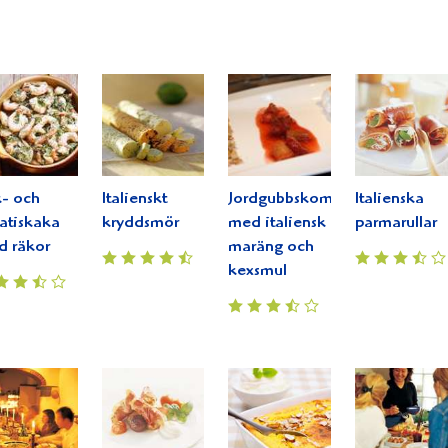
- och
Italienskt
Jordgubbskompott
Italienska
atiskaka
kryddsmör
med italiensk
parmarullar
 räkor
maräng och
kexsmul