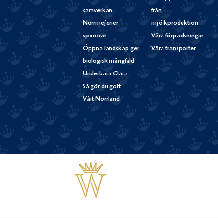
samverkan
från
Norrmejerier
mjölkproduktion
sponsrar
Våra förpackningar
Öppna landskap ger
Våra transporter
biologisk mångfald
Underbara Clara
Så gör du gott
Vårt Norrland
Västerbottensost