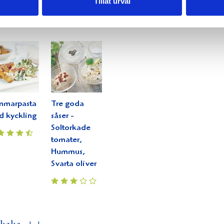
Tillåt urval
amisu
hamburgare
former
fläskfilé
mmarpasta
Tre goda
 kyckling
såser -
Soltorkade
tomater,
Hummus,
Svarta oliver