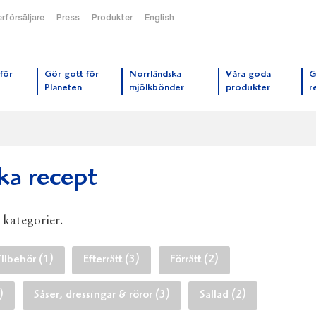
rförsäljare
Press
Produkter
English
orrmejerier startsida
för
Gör gott för
Norrländska
Våra goda
G
Planeten
mjölkbönder
produkter
r
aka recept
a kategorier.
illbehör (1)
Efterrätt (3)
Förrätt (2)
)
Såser, dressingar & röror (3)
Sallad (2)