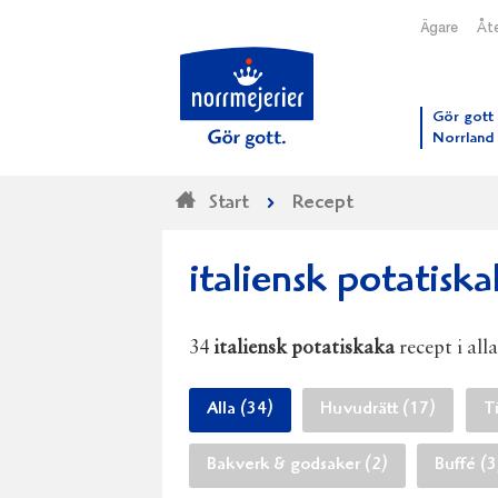
Ägare
Åte
Till N
Gör gott 
Norrland
Start
Recept
italiensk potatisk
34
italiensk potatiskaka
recept i all
Alla (34)
Huvudrätt (17)
T
Bakverk & godsaker (2)
Buffé (3