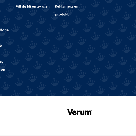
Vill du bli en av oss
Reklamera en
produkt
storia
de
cy
tion
Verum