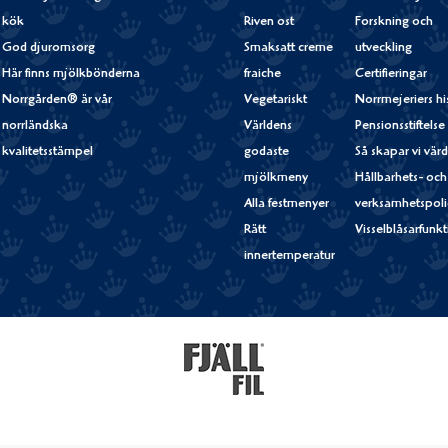
kök
Riven ost
Forskning och
God djuromsorg
Smaksatt creme
utveckling
Här finns mjölkbönderna
fraiche
Certifieringar
Norrgården® är vår
Vegetariskt
Norrmejeriers hi
norrländska
Världens
Pensionsstiftelse
kvalitetsstämpel
godaste
Så skapar vi vär
mjölkmeny
Hållbarhets- och
Alla festmenyer
verksamhetspoli
Rätt
Visselblåsarfunk
innertemperatur
Fjällfil