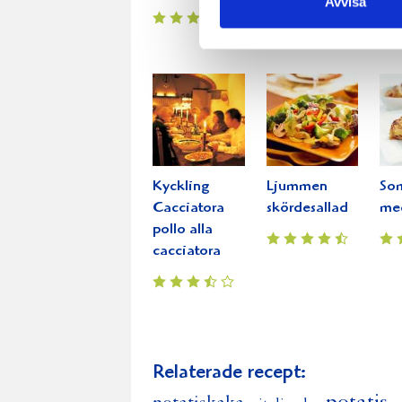
Avvisa
med kyckling
tir
Kyckling
Ljummen
So
Cacciatora
skördesallad
med
pollo alla
cacciatora
Relaterade recept: