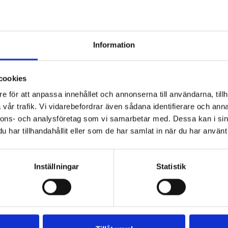
Information
cookies
e för att anpassa innehållet och annonserna till användarna, tillh
fransdressing
Snäckmakaroner
Snickerspaj
Kycklingsall
vår trafik. Vi vidarebefordrar även sådana identifierare och anna
i pastasås
nnons- och analysföretag som vi samarbetar med. Dessa kan i sin
har tillhandahållit eller som de har samlat in när du har använt 
Inställningar
Statistik
us somriga
Tre såser till
Kaffe i olika
Dubbelmarin