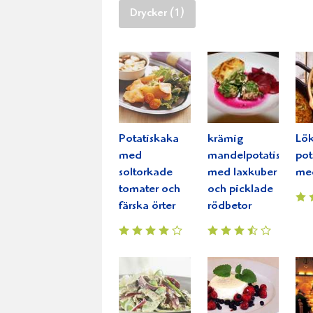
Drycker (1)
Potatiskaka
krämig
Lök
med
mandelpotatiskaka
pot
soltorkade
med laxkuber
med
tomater och
och picklade
färska örter
rödbetor