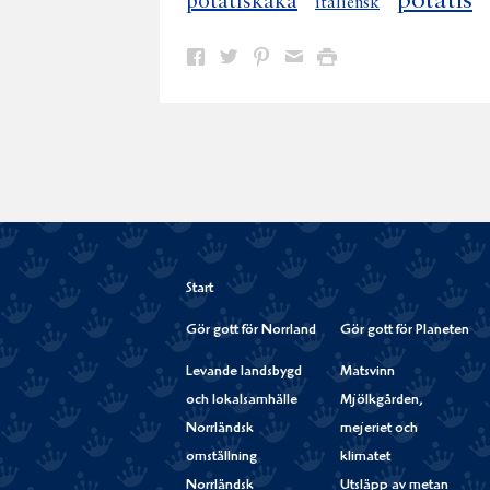
potatis
potatiskaka
italiensk
Dela
Dela
Dela
Dela
Skriv
på
på
på
via
ut
Facebook
Twitter
Pinterest
e-
post
Start
Gör gott för Norrland
Gör gott för Planeten
Levande landsbygd
Matsvinn
och lokalsamhälle
Mjölkgården,
Norrländsk
mejeriet och
omställning
klimatet
Norrländsk
Utsläpp av metan