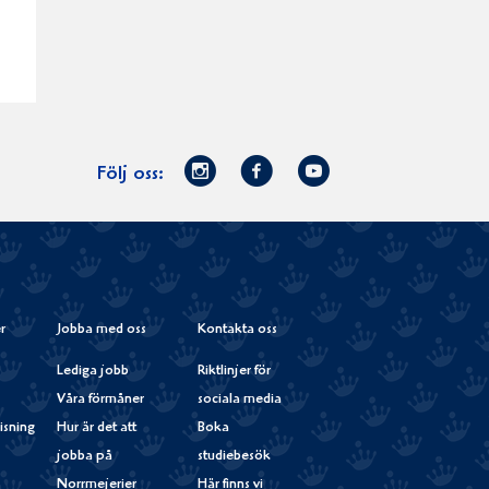
Norrmejerier
Facebook
Youtube
Följ oss:
på
Instagram
r
Jobba med oss
Kontakta oss
Lediga jobb
Riktlinjer för
Våra förmåner
sociala media
isning
Hur är det att
Boka
jobba på
studiebesök
Norrmejerier
Här finns vi