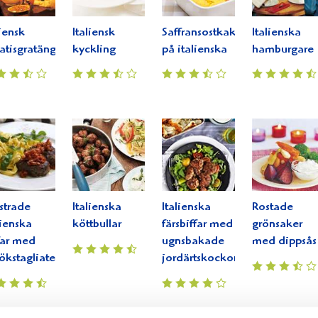
liensk
Italiensk
Saffransostkaka
Italienska
atisgratäng
kyckling
på italienska
hamburgare
strade
Italienska
Italienska
Rostade
lienska
köttbullar
färsbiffar med
grönsaker
far med
ugnsbakade
med dippsås
lökstagliatelle
jordärtskockor