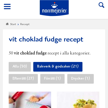
Till Norrmejerier start
Meny
Start
Recept
vit choklad fudge recept
50
vit choklad fudge
recept i alla kategorier.
Alla (50)
Bakverk & godsaker (21)
Efterrätt (27)
Förrätt (1)
Drycker (1)