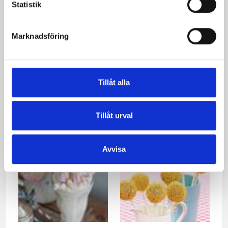
Statistik
Marknadsföring
Tillåt alla
Chokladmacarons
Chokladkladdkaka
med chokladbitar
Tillåt urval
Avvisa