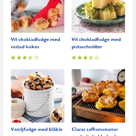
Vit chokladfudge med
Vit chokladfudge med
rostad kokos
pistaschnötter
Vaniljfudge med blåbär
Claras saffranssnurror