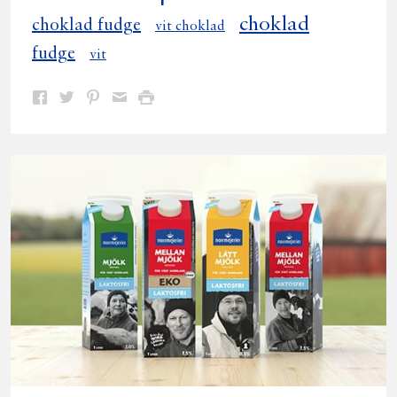
choklad
choklad fudge
vit choklad
fudge
vit
Dela
Dela
Dela
Dela
Skriv
på
på
på
via
ut
Facebook
Twitter
Pinterest
e-
post