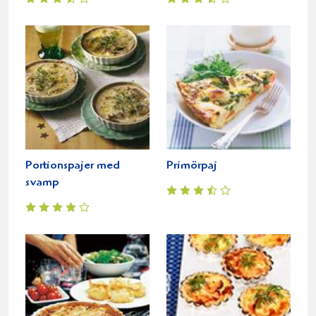
Portionspajer med
Primörpaj
svamp