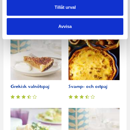
Tillåt urval
Laxpaj med spenat
Kryddig tacopaj
Avvisa
Grekisk valnötspaj
Svamp- och ostpaj