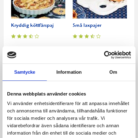
Kryddig köttfärspaj
Små laxpajer
Samtycke
Information
Om
Denna webbplats använder cookies
Vi använder enhetsidentifierare för att anpassa innehållet
Caesarsallad med
Majsplättar med skinka
och annonserna till användarna, tillhandahålla funktioner
grillad kyckling
och senapsfraiche
för sociala medier och analysera vår trafik. Vi
vidarebefordrar även sådana identifierare och annan
information från din enhet till de sociala medier och