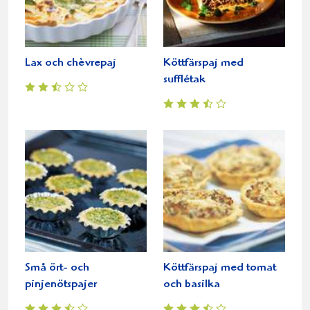
Lax och chèvrepaj
Köttfärspaj med
sufflétak
Små ört- och
Köttfärspaj med tomat
pinjenötspajer
och basilka