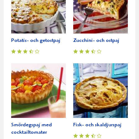
Potatis- och getostpaj
Zucchini- och ostpaj
Smördegspaj med
Fisk- och skaldjurspaj
cocktailtomater