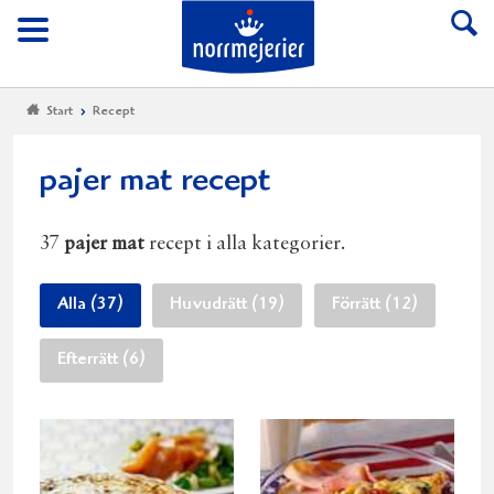
Till Norrmejerier start
Meny
Start
Recept
pajer mat recept
37
pajer mat
recept i alla kategorier.
Alla (37)
Huvudrätt (19)
Förrätt (12)
Efterrätt (6)