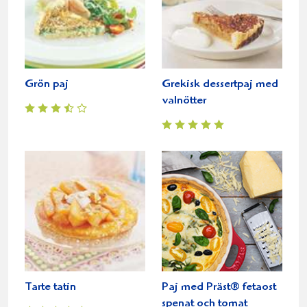
Grön paj
Grekisk dessertpaj med
valnötter
Tarte tatin
Paj med Präst® fetaost
spenat och tomat