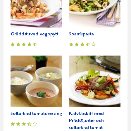
Gräddstuvad vegopytt
Sparrispasta
Soltorkad tomatdressing
Kalvfärsbiff med
Präst®,örter och
soltorkad tomat