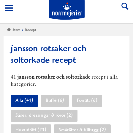
Till Norrmejerier start
Meny
Start
Recept
jansson rotsaker och
soltorkade recept
41
jansson rotsaker och soltorkade
recept i alla
kategorier.
Alla (41)
Buffé (6)
Förrätt (6)
Såser, dressingar & röror (2)
Huvudrätt (23)
Smårätter & tilltugg (2)