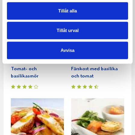
Tillåt alla
Tillåt urval
Avvisa
Tomat- och
Färskost med basilika
basilikasmör
och tomat