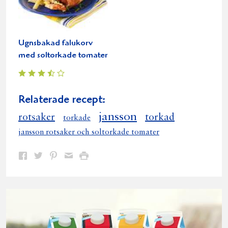
Ugnsbakad falukorv
med soltorkade tomater
Relaterade recept:
jansson
rotsaker
torkad
torkade
jansson rotsaker och soltorkade tomater
Dela
Dela
Dela
Dela
Skriv
på
på
på
via
ut
Facebook
Twitter
Pinterest
e-
post