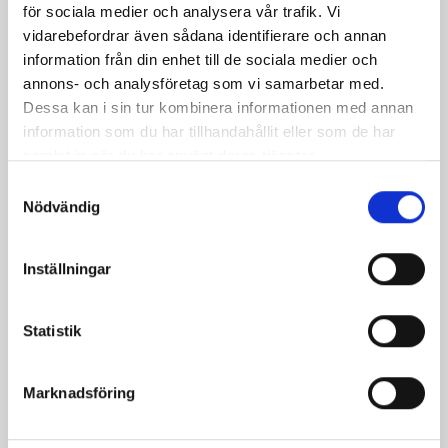
för sociala medier och analysera vår trafik. Vi
vidarebefordrar även sådana identifierare och annan
information från din enhet till de sociala medier och
annons- och analysföretag som vi samarbetar med.
Tomatsoppa med rostat
Italian delight
Dessa kan i sin tur kombinera informationen med annan
sesamfrö
information som du har tillhandahållit eller som de har
samlat in när du har använt deras tjänster.
Samtyckesval
Nödvändig
Inställningar
Statistik
Svamp- och
Potatiskompott
Marknadsföring
grönsakspanna
"Jansson"