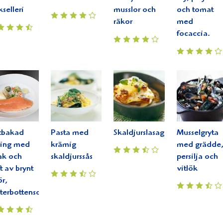
kselleri
musslor och
och tomat
räkor
med
focaccia.
tbakad
Pasta med
Skaldjurslasagne
Musselgryta
ding med
krämig
med grädde
ak och
skaldjurssås
persilja och
t av brynt
vitlök
r,
terbottensost