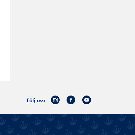
Norrmejerier
Facebook
Youtube
Följ oss:
på
Instagram