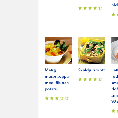
ble
Matig
Skaldjursrisotto
Lät
musselsoppa
rö
med lök och
sm
potatis
dof
smö
Väs