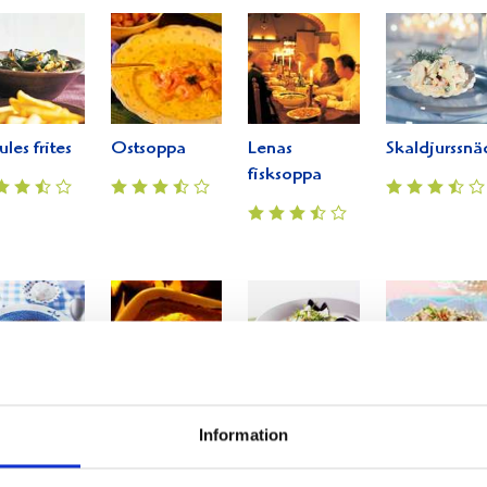
les frites
Ostsoppa
Lenas
Skaldjurssnä
fisksoppa
xsoppa
Kalasfisk
Frestande
Krämig
Information
d
fisksoppa
risotto med
kerärtor
skaldjur