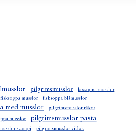
lmusslor
pilgrimsmusslor
laxsoppa musslor
fisksoppa musslor
fisksoppa blåmusslor
pa med musslor
pilgrimsmusslor räkor
pilgrimsmusslor pasta
oppa musslor
musslor scampi
pilgrimsmusslor vitlök