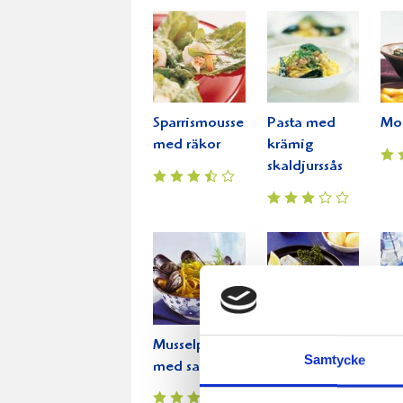
Sparrismousse
Pasta med
Mou
med räkor
krämig
skaldjurssås
Musselpasta
Torskfilé med
La
Samtycke
med saffran
gräddig
me
mussel- och
soc