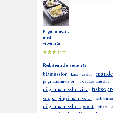
Pilgrimsmusslor
med
vitvinssås
Relaterade recept:
mande
blåmusslor
kammusslor
pilgrimmsmusslor
lax räkor musslor
fisksop
pilgrimsmusslor vitv
soppa pilgrimsmusslor
saffranss
pilgrimsmusslor spenat
pilgrims