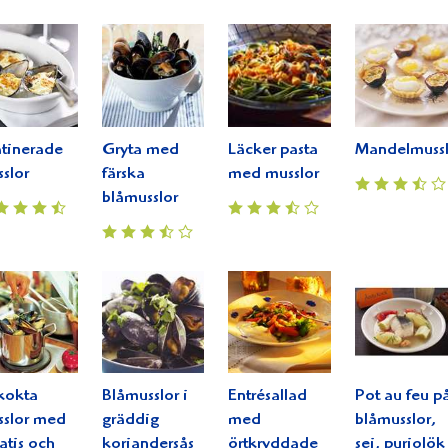
tinerade
Gryta med
Läcker pasta
Mandelmussl
slor
färska
med musslor
blåmusslor
kokta
Blåmusslor i
Entrésallad
Pot au feu p
slor med
gräddig
med
blåmusslor,
atis och
koriandersås
örtkryddade
sej, purjolök