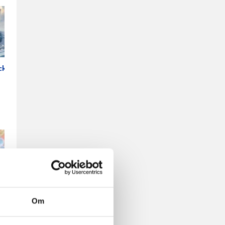
cka
Om