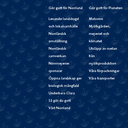
Gör gott för Norrland
Gör gott för Planeten
Levande landsbygd
Matsvinn
och lokalsamhälle
Mjölkgården,
Norrländsk
mejeriet och
omställning
klimatet
Norrländsk
Utsläpp av metan
samverkan
från
Norrmejerier
mjölkproduktion
sponsrar
Våra förpackningar
Öppna landskap ger
Våra transporter
biologisk mångfald
Underbara Clara
Så gör du gott
Vårt Norrland