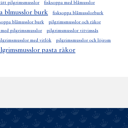
rätt pilgrimsmusslor
fisksoppa med blåmusslor
a blmusslor burk
fisksoppa blåmusslorburk
ksoppa blåmusslor burk
pilgrimsmusslor och räkor
 med pilgrimsmusslor
pilgrimsmusslor vitvinssås
ilgrimsmusslor med vitlök
pilgrimsmusslor och löjrom
ilgrimsmusslor pasta räkor