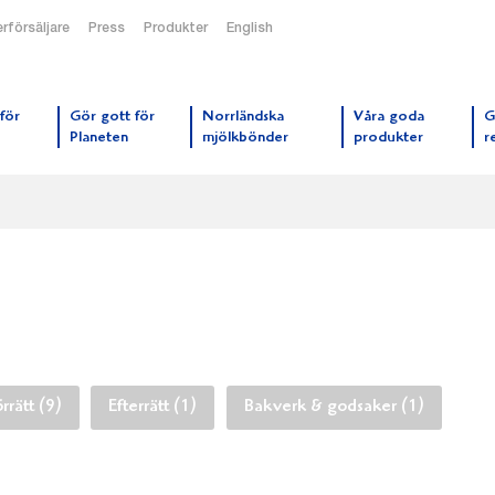
rförsäljare
Press
Produkter
English
orrmejerier startsida
för
Gör gott för
Norrländska
Våra goda
G
Planeten
mjölkbönder
produkter
r
rrätt (9)
Efterrätt (1)
Bakverk & godsaker (1)