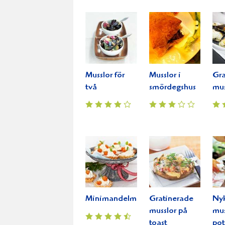
Musslor för
Musslor i
Gra
två
smördegshus
mus
Minimandelmusslor
Gratinerade
Ny
musslor på
mus
toast
pot