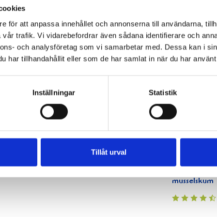
 basilika
cookies
e för att anpassa innehållet och annonserna till användarna, tillh
vår trafik. Vi vidarebefordrar även sådana identifierare och anna
nnons- och analysföretag som vi samarbetar med. Dessa kan i sin
har tillhandahållit eller som de har samlat in när du har använt 
Inställningar
Statistik
nsk fisk-
Skaldjurspaj
Spansk fisk
Halstrad lax
h
med sparris
och
med
ldjursgryta
skaldjursgryta
rotfruktspuré
kryddad me
Västerbotten
Tillåt urval
tomatconcas
samt
musselskum