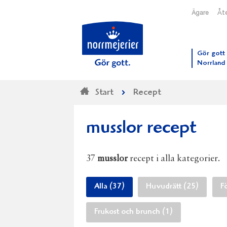
Ägare
Åte
Till N
Gör gott 
Norrland
Start
Recept
musslor recept
37
musslor
recept i alla kategorier.
Alla (37)
Huvudrätt (25)
Fö
Frukost och brunch (1)