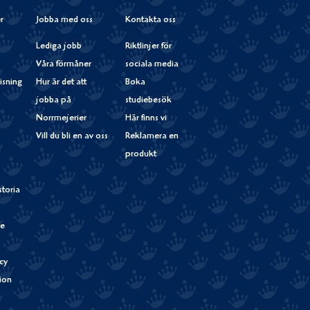
r
Jobba med oss
Kontakta oss
Lediga jobb
Riktlinjer för
Våra förmåner
sociala media
isning
Hur är det att
Boka
jobba på
studiebesök
Norrmejerier
Här finns vi
Vill du bli en av oss
Reklamera en
produkt
storia
de
cy
tion