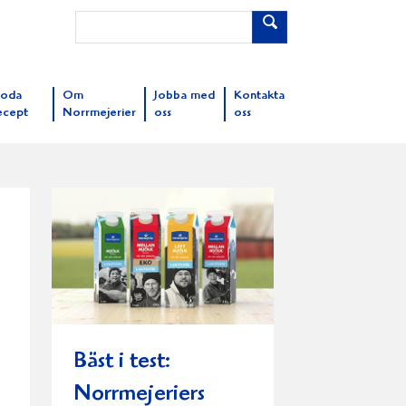
oda
Om
Jobba med
Kontakta
ecept
Norrmejerier
oss
oss
Bäst i test:
Norrmejeriers