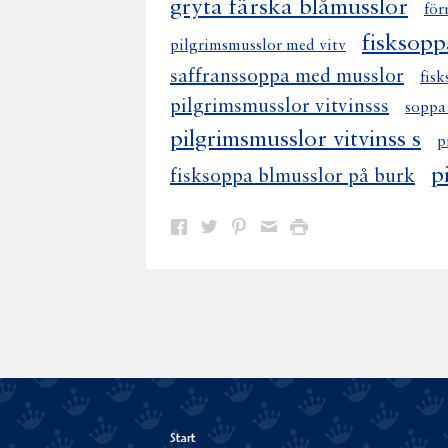
gryta färska blåmusslor
för
fisksopp
pilgrimsmusslor med vitv
saffranssoppa med musslor
fis
pilgrimsmusslor vitvinsss
soppa
pilgrimsmusslor vitvinss s
p
p
fisksoppa blmusslor på burk
Dela
Dela
Dela
Dela
Skriv
på
på
på
via
ut
Facebook
Twitter
Pinterest
e-
post
Start