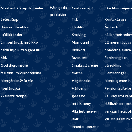
Våra goda
Norrländska mjölkbönder
Goda recept
Om Norrmejerie
produkter
Betessläpp
Fisk
Kontakta oss
Dina norrländska
Fläskfilé
Års- och
mjölkbönder
Kyckling
hållbarhetsredov
En norrländsk mjölkko
Norrloumi
Ett mejeri ägt av
Färsk mjölk från gård till
Nötkött
bönderna själva
kök
Riven ost
Forskning och
God djuromsorg
Smaksatt creme
utveckling
Här finns mjölkbönderna
fraiche
Certifieringar
Norrgården® är vår
Vegetariskt
Norrmejeriers hi
norrländska
Världens
Pensionsstiftelse
kvalitetsstämpel
godaste
Så skapar vi vär
mjölkmeny
Hållbarhets- och
Alla festmenyer
verksamhetspoli
Rätt
Visselblåsarfunk
innertemperatur