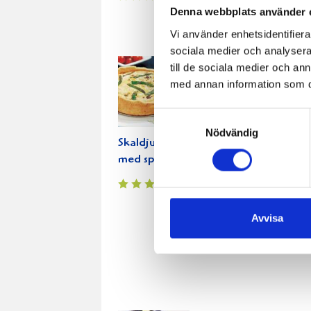
persiljesås
och
Denna webbplats använder 
Vi använder enhetsidentifierar
sociala medier och analysera 
till de sociala medier och a
med annan information som du 
Samtyckesval
Nödvändig
Skaldjurspaj
Skaldjurssoppa
Spa
med sparris
med saffran
oc
och chili
ska
Avvisa