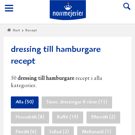
Till Norrmejerier start
Meny
Start
Recept
dressing till hamburgare
recept
50
dressing till hamburgare
recept i alla
kategorier.
Alla (50)
Såser, dressingar & röror (11)
Huvudrätt (8)
Buffé (19)
Efterrätt (2)
Förrätt (6)
Sallad (2)
Mellanmål (1)