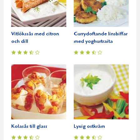
Vitlökssås med citron
Currydoftande linsbiffar
och dill
med yoghurtraita
Kolasås till glass
Lyxig ostkräm