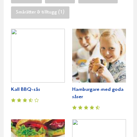
Smårätter & tilltugg (1)
Kall BBQ-sås
Hamburgare med goda
såser