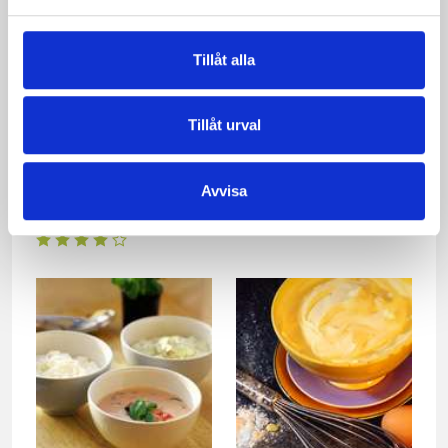
Tillåt alla
Tillåt urval
Biff med timjansås och
Avokado-och Tomatsås
Avvisa
rostade grönsaker