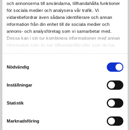
och annonserna till användarna, tillhandahålla funktioner
för sociala medier och analysera vår trafik. Vi
vidarebefordrar även sådana identifierare och annan
Legymsallad med
Operakällarströmming
information från din enhet till de sociala medier och
skinka
annons- och analysföretag som vi samarbetar med.
Dessa kan i sin tur kombinera informationen med annan
information som du har tillhandahållit eller som de har
samlat in när du har använt deras tjänster.
Samtyckesval
Nödvändig
Inställningar
Statistik
Ädelostdipp
Avokadodipp
Marknadsföring