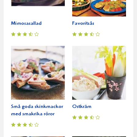
Mimosasallad
Favoritsås
Små goda skinkmackor
Ostkräm
med smakrika röror