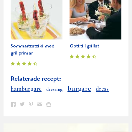
Sommartzatziki med
Gott till grillat
grillprinsar
Relaterade recept:
burgare
hamburgare
dress
dressing
Dela
Dela
Dela
Dela
Skriv
på
på
på
via
ut
Facebook
Twitter
Pinterest
e-
post