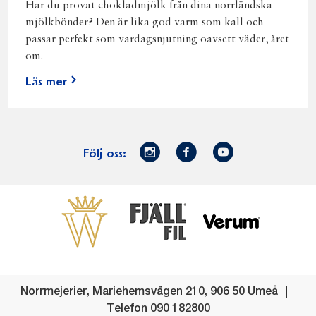
Har du provat chokladmjölk från dina norrländska
mjölkbönder? Den är lika god varm som kall och
passar perfekt som vardagsnjutning oavsett väder, året
om.
Läs mer
Norrmejerier
Facebook
Youtube
Följ oss:
på
Instagram
Västerbottensost
Fjällfil
Verum
Start
Gör gott för
Gör gott för
Norrländska
Våra
Goda 
Norrland
Planeten
mjölkbönder
goda
Fisk
produkter
Levande
Matsvinn
Betessläpp
Fläskf
Norrmejerier
,
Mariehemsvägen 210
,
906 50
Umeå
landsbygd
Mjölkgården,
Dina
Kyckl
Telefon
090 182800