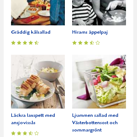
Gräddig kålsallad
Hirams äppelpaj
Läckra laxspett med
Ljummen sallad med
ansjovissås
Västerbottensost och
sommargrönt