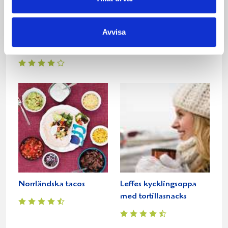
Avvisa
Präst® och senapsbakat
Korvgryta
lammracks
Norrländska tacos
Leffes kycklingsoppa
med tortillasnacks