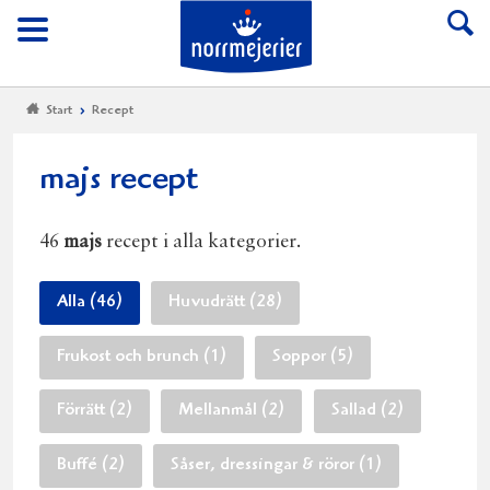
Till Norrmejerier start
Meny
Start
Recept
majs recept
46
majs
recept i alla kategorier.
Alla (46)
Huvudrätt (28)
Frukost och brunch (1)
Soppor (5)
Förrätt (2)
Mellanmål (2)
Sallad (2)
Buffé (2)
Såser, dressingar & röror (1)