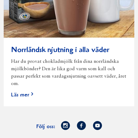
Norrländsk njutning i alla väder
Har du provat chokladmjölk från dina norrländska
mjölkbönder? Den är lika god varm som kall och
passar perfekt som vardagsnjutning oavsett väder, året
om.
Läs mer
Norrmejerier
Facebook
Youtube
Följ oss:
på