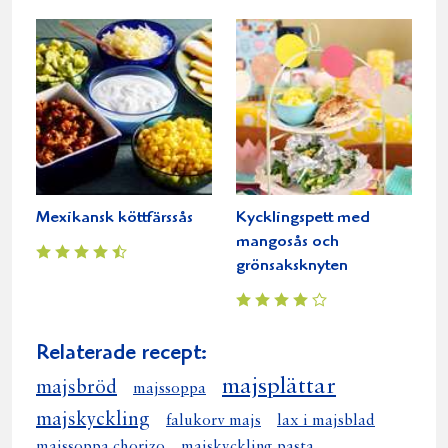
Mexikansk köttfärssås
Kycklingspett med
mangosås och
grönsaksknyten
Relaterade recept:
majsplättar
majsbröd
majssoppa
majskyckling
falukorv majs
lax i majsblad
majssoppa chorizo
majskyckling pasta