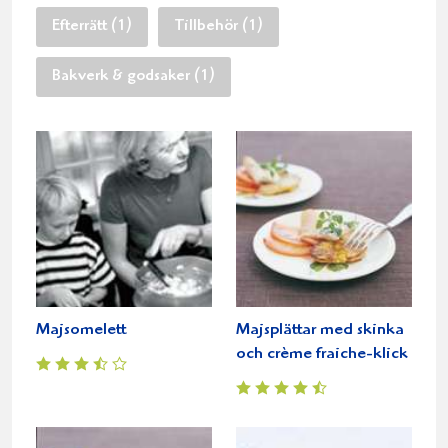
Efterrätt (1)
Tillbehör (1)
Bakverk & godsaker (1)
Majsomelett
Majsplättar med skinka
och crème fraiche-klick