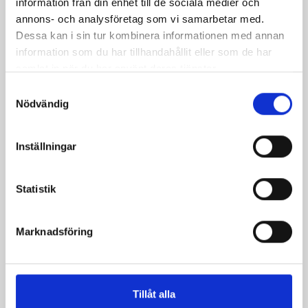
information från din enhet till de sociala medier och
annons- och analysföretag som vi samarbetar med.
Kantarellsoppa
Försvarets Ärtsoppa
Dessa kan i sin tur kombinera informationen med annan
information som du har tillhandahållit eller som de har
samlat in när du har använt deras tjänster.
Samtyckesval
Nödvändig
Inställningar
Statistik
Lök- och fänkålssoppa
Lyxig ostsoppa
Marknadsföring
Tillåt alla