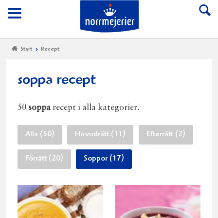
Till Norrmejerier start
Meny
Start
Recept
soppa recept
50
soppa
recept i alla kategorier.
Alla (50)
Huvudrätt (11)
Efterrätt (2)
Förrätt (20)
Soppor (17)