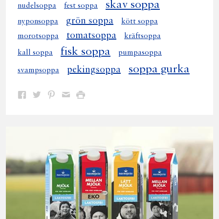
skav soppa
nudelsoppa
fest soppa
grön soppa
nyponsoppa
kött soppa
tomatsoppa
morotsoppa
kräftsoppa
fisk soppa
kall soppa
pumpasoppa
soppa gurka
pekingsoppa
svampsoppa
Dela
Dela
Dela
Dela
Skriv
på
på
på
via
ut
Facebook
Twitter
Pinterest
e-
post