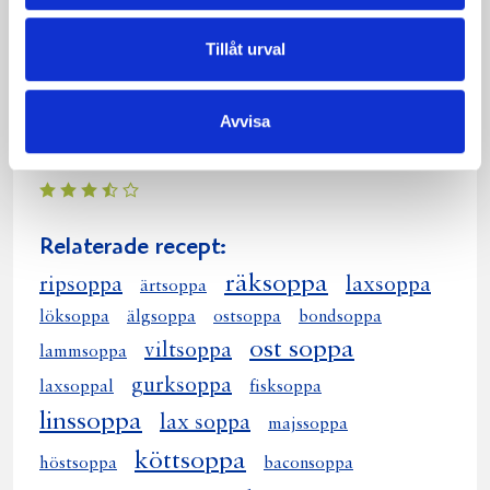
Tillåt urval
Avvisa
Ripsoppa
Relaterade recept:
räksoppa
ripsoppa
laxsoppa
ärtsoppa
löksoppa
älgsoppa
ostsoppa
bondsoppa
ost soppa
viltsoppa
lammsoppa
gurksoppa
laxsoppal
fisksoppa
linssoppa
lax soppa
majssoppa
köttsoppa
höstsoppa
baconsoppa