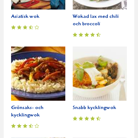
Asiatisk wok
Wokad lax med chili
och broccoli
Grönsaks- och
Snabb kycklingwok
kycklingwok