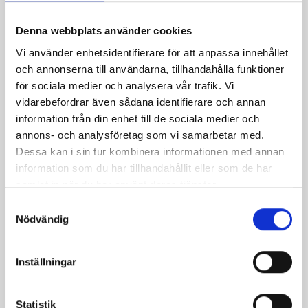
räkor
Denna webbplats använder cookies
Vi använder enhetsidentifierare för att anpassa innehållet
och annonserna till användarna, tillhandahålla funktioner
för sociala medier och analysera vår trafik. Vi
vidarebefordrar även sådana identifierare och annan
information från din enhet till de sociala medier och
annons- och analysföretag som vi samarbetar med.
Dessa kan i sin tur kombinera informationen med annan
information som du har tillhandahållit eller som de har
samlat in när du har använt deras tjänster.
Kall gurk- och
Avokadodipp
Samtyckesval
Nödvändig
avokadosoppa med
laxrom
Inställningar
Statistik