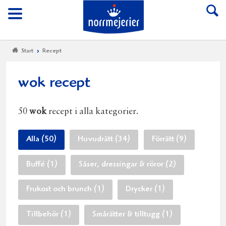
Till Norrmejerier start
Meny
Start
Recept
wok recept
50
wok
recept i alla kategorier.
Alla (50)
Huvudrätt (34)
Förrätt (9)
Buffé (1)
Såser, dressingar & röror (2)
Frukost och brunch (1)
Drycker (1)
Tillbehör (1)
Smårätter & tilltugg (1)