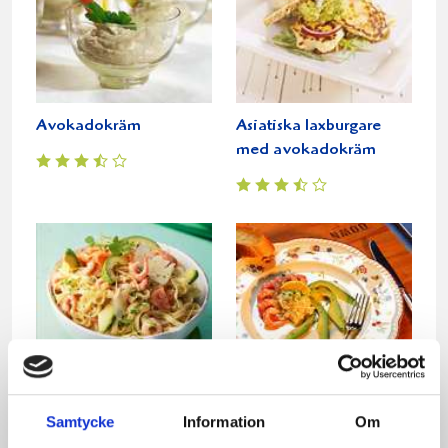
Avokadokräm
Asiatiska laxburgare
med avokadokräm
Samtycke
Information
Om
Citronpasta med
Avokadoentré
avokado,rökt lax och