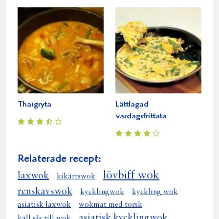
Thaigryta
Lättlagad
vardagsfrittata
Relaterade recept:
lövbiff wok
laxwok
kikärtswok
renskavswok
kycklingwok
kyckling wok
asiatisk laxwok
wokmat med torsk
asiatisk kycklingwok
kall sås till wok