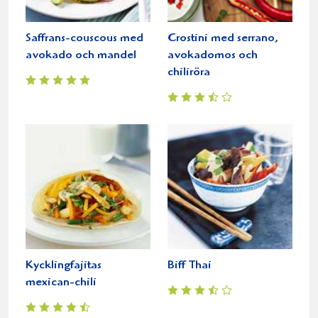
Saffrans-couscous med
Crostini med serrano,
avokado och mandel
avokadomos och
chiliröra
Kycklingfajitas
Biff Thai
mexican-chili