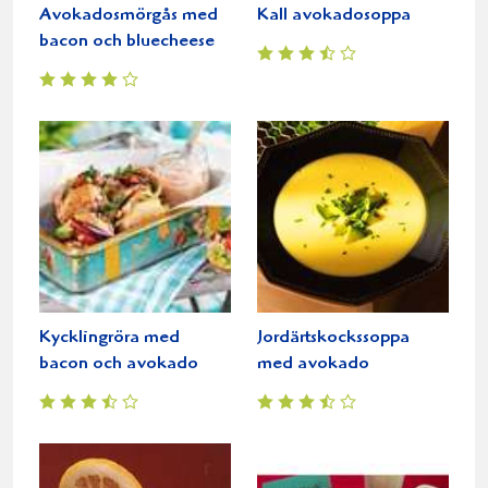
Avokadosmörgås med
Kall avokadosoppa
bacon och bluecheese
Kycklingröra med
Jordärtskockssoppa
bacon och avokado
med avokado