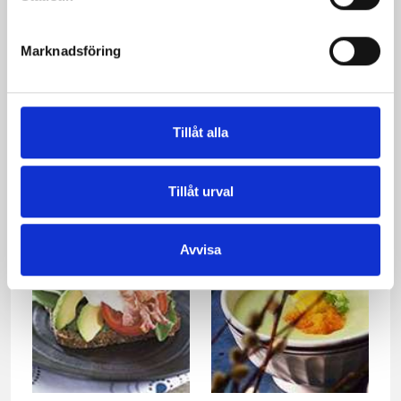
Marknadsföring
Tillåt alla
Avokado med
Avokado-och Tomatsås
böcklingröra
Tillåt urval
Avvisa