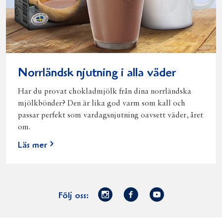
Norrländsk njutning i alla väder
Har du provat chokladmjölk från dina norrländska
mjölkbönder? Den är lika god varm som kall och
passar perfekt som vardagsnjutning oavsett väder, året
om.
Läs mer
Norrmejerier
Facebook
Youtube
Följ oss:
på