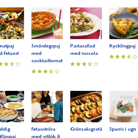
matpaj
Smördegspaj
Pastasallad
Kycklingpaj
 fetaost
med
med ruccola
cocktailtomater
ddig
fetaoströra
Grönsaksgratäng
Sparris i ugn
tfärspaj
med vitlök &