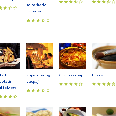
soltorkade
tomater
tad
Supersmarrig
Grönsakspaj
Glaze
potatis
Laxpaj
 fetaost