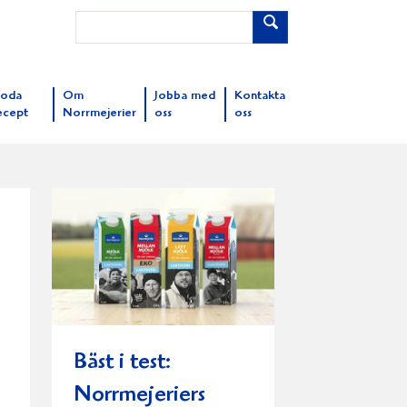
oda
Om
Jobba med
Kontakta
ecept
Norrmejerier
oss
oss
Bäst i test:
Norrmejeriers