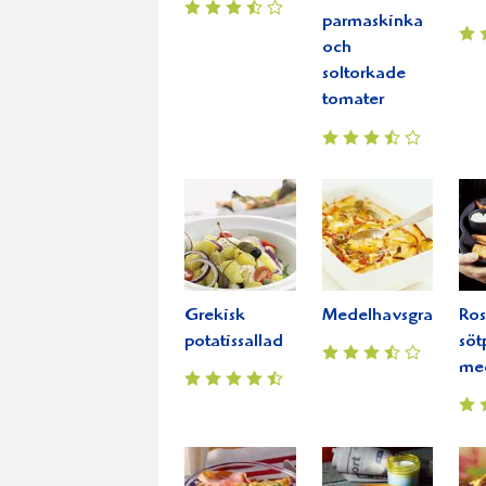
parmaskinka
och
soltorkade
tomater
Grekisk
Medelhavsgratäng
Ros
potatissallad
söt
med