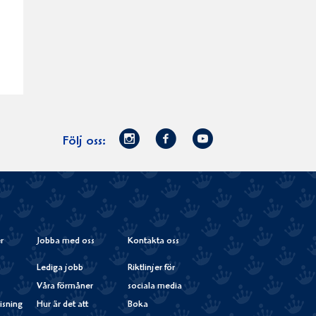
Norrmejerier
Facebook
Youtube
Följ oss:
på
Instagram
r
Jobba med oss
Kontakta oss
Lediga jobb
Riktlinjer för
Våra förmåner
sociala media
isning
Hur är det att
Boka