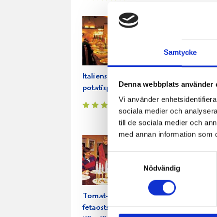
Samtycke
Italiensk
Fetaostfyllda
To
Denna webbplats använder 
potatisgratäng
tomatmuffins
bas
Vi använder enhetsidentifierar
med
sociala medier och analysera 
till de sociala medier och a
med annan information som du 
Samtyckesval
Nödvändig
Tomat- och
Vegetarisk
Gri
fetaostsallad
lasagne
grö