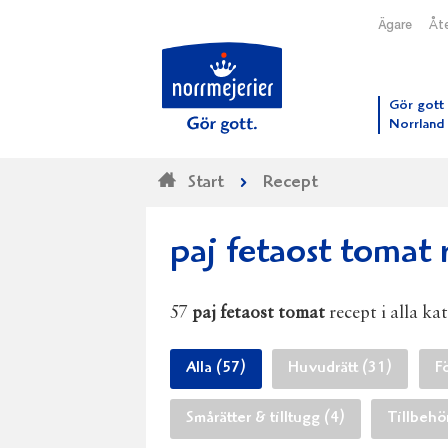
Ägare
Åte
Till N
Gör gott 
Norrland
Start
Recept
paj fetaost tomat 
57
paj fetaost tomat
recept i alla ka
Alla (57)
Huvudrätt (31)
Fö
Smårätter & tilltugg (4)
Tillbehö