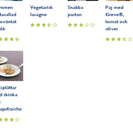
ummen
Vegetarisk
Snabba
Paj med
tasallad
lasagne
pastan
Greve®,
 oväntat
tomat och
sök
oliver
splättar
d skinka
h
apsfraiche