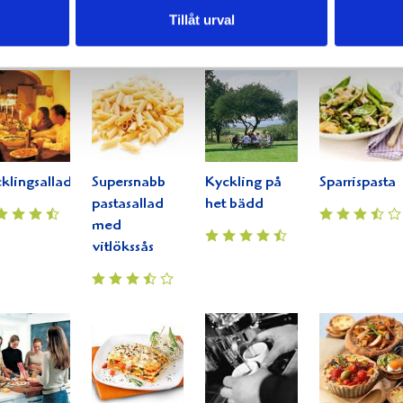
Tillåt urval
klingsallad
Supersnabb
Kyckling på
Sparrispasta
pastasallad
het bädd
med
vitlökssås