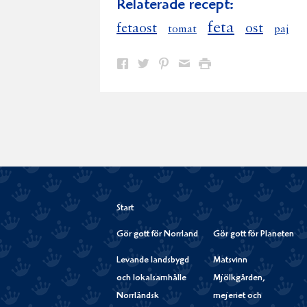
Relaterade recept:
feta
fetaost
ost
tomat
paj
Dela
Dela
Dela
Dela
Skriv
på
på
på
via
ut
Facebook
Twitter
Pinterest
e-
post
Start
Gör gott för Norrland
Gör gott för Planeten
Levande landsbygd
Matsvinn
och lokalsamhälle
Mjölkgården,
Norrländsk
mejeriet och