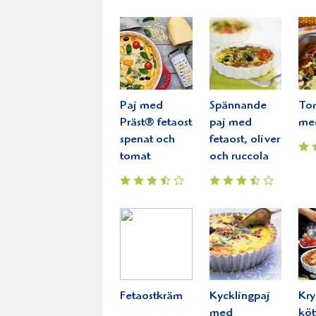
Paj med
Spännande
To
Präst® fetaost
paj med
med
spenat och
fetaost, oliver
tomat
och ruccola
Fetaostkräm
Kycklingpaj
Kry
med
köt