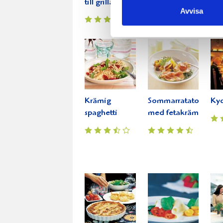
till grillat
Avvisa
Krämig
Sommarratatoille
Kyc
spaghetti
med fetakräm