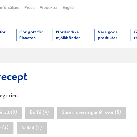
rförsäljare
Press
Produkter
English
orrmejerier startsida
för
Gör gott för
Norrländska
Våra goda
G
Planeten
mjölkbönder
produkter
r
recept
tegorier.
rrätt (9)
Buffé (4)
Såser, dressingar & röror (5)
r (3)
Sallad (1)