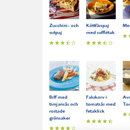
Zucchini- och
Köttfärspaj
Med
ostpaj
med sufflétak
Biff med
Falukorv i
Av
timjansås och
tomatsås med
To
rostade
fetaklick
grönsaker