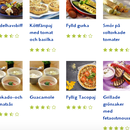
elhavsbiffar
Köttfärspaj
Fylld gurka
Smör på
med tomat
soltorkade
och basilka
tomater
okado-och
Guacamole
Fyllig Tacopaj
Grillade
matsås
grönsaker
med
fetaostmous