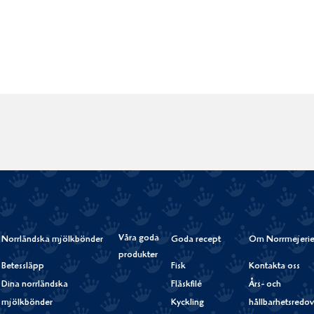
Våra goda
Norrländska mjölkbönder
Goda recept
Om Norrmejerie
produkter
Betessläpp
Fisk
Kontakta oss
Dina norrländska
Fläskfilé
Års- och
mjölkbönder
Kyckling
hållbarhetsredov