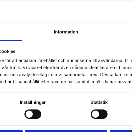
Information
mat- och
Fullkornspasta
Dinkelmuffins
Spenatfyllda
cookies
ilikaröra
med tomatsås
filopaket
e för att anpassa innehållet och annonserna till användarna, tillh
 gräddfil
och köttbullar
vår trafik. Vi vidarebefordrar även sådana identifierare och anna
nnons- och analysföretag som vi samarbetar med. Dessa kan i sin
har tillhandahållit eller som de har samlat in när du har använt 
Inställningar
Statistik
llade
Små varma
Lillasysterns
Tomatpaj
nsaker
mackor
Tacopaj