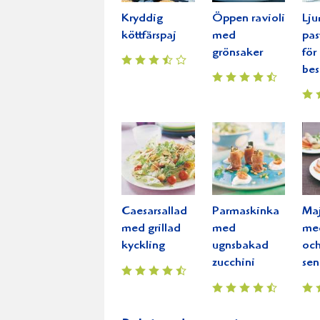
Kryddig
Öppen ravioli
Lj
köttfärspaj
med
pas
grönsaker
för
be
Caesarsallad
Parmaskinka
Maj
med grillad
med
me
kyckling
ugnsbakad
oc
zucchini
sen