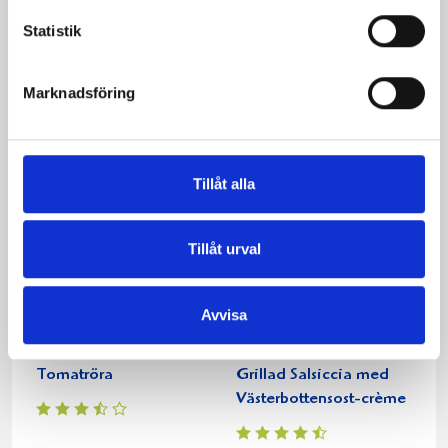
Statistik
Fetaostfyllda
Timjanbakad aubergine
Marknadsföring
tomatmuffins
Tillåt alla
Tillåt urval
Avvisa
Tomatröra
Grillad Salsiccia med
Västerbottensost-crème