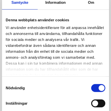
Samtycke
Information
Om
Denna webbplats använder cookies
Vi använder enhetsidentifierare för att anpassa innehållet
och annonserna till användarna, tillhandahålla funktioner
för sociala medier och analysera vår trafik. Vi
vidarebefordrar även sådana identifierare och annan
information från din enhet till de sociala medier och
Lax med spenat och
Italiensk potatisgratäng
annons- och analysföretag som vi samarbetar med.
soltorkade tomater
Dessa kan i sin tur kombinera informationen med annan
information som du har tillhandahållit eller som de har
samlat in när du har använt deras tjänster.
Samtyckesval
Nödvändig
Inställningar