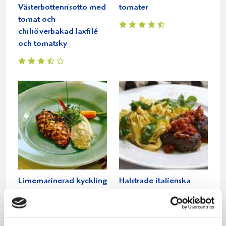
Västerbottenrisotto med
tomater
tomat och
chiliöverbakad laxfilé
och tomatsky
Limemarinerad kyckling
Halstrade italienska
med tomatsås
biffar med
vitlökstagliatelle