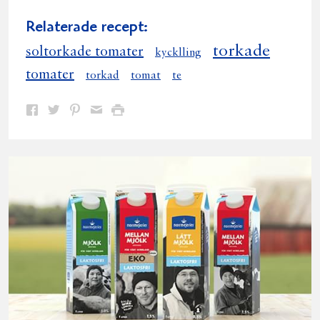
Relaterade recept:
torkade
soltorkade tomater
kycklling
tomater
torkad
tomat
te
Dela
Dela
Dela
Dela
Skriv
på
på
på
via
ut
Facebook
Twitter
Pinterest
e-
post