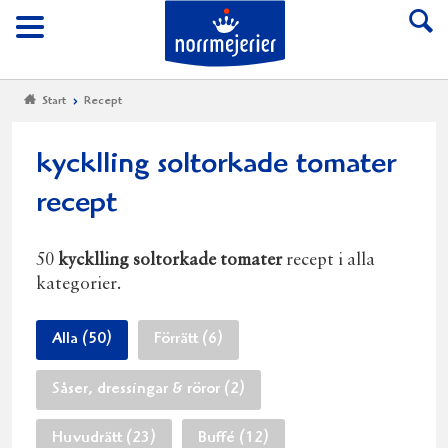
Till Norrmejerier start
Meny
Start
Recept
kycklling soltorkade tomater
recept
50
kycklling soltorkade tomater
recept i alla
kategorier.
Alla (50)
Förrätt (6)
Såser, dressingar & röror (2)
Huvudrätt (23)
Buffé (12)