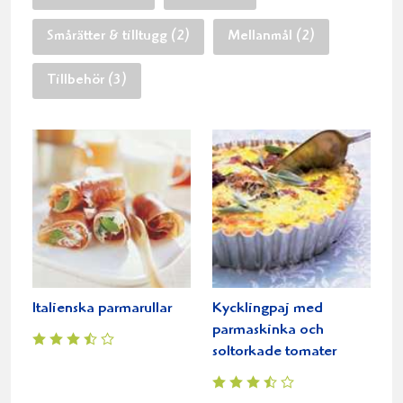
Smårätter & tilltugg (2)
Mellanmål (2)
Tillbehör (3)
Italienska parmarullar
Kycklingpaj med
parmaskinka och
soltorkade tomater